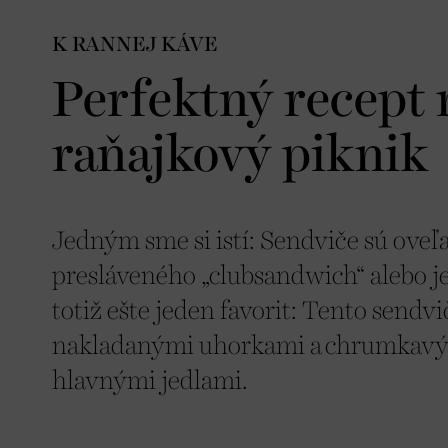
K RANNEJ KÁVE
Perfektný recept 
raňajkový piknik
Jedným sme si istí: Sendviče sú oveľ
presláveného „clubsandwich“ alebo j
totiž ešte jeden favorit: Tento send
nakladanými uhorkami a chrumkavý
hlavnými jedlami.