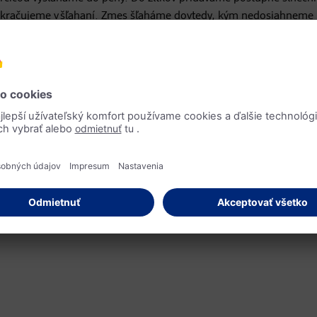
pokračujeme v šľahaní. Zmes šľaháme dovtedy, kým nedosiahneme
u, korením a citrónovou šťavou.
 štipku soli vložíme do vysokej nádoby a vyšľaháme. Aby sme si po
xérom. Postupne pridávame olej a mixujeme dovtedy, kým nám ne
 výsledok, ktorý je rovnako dokonalý ako v prvom prípade.