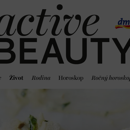
e
Život
Rodina
Horoskop
Ročný horosko