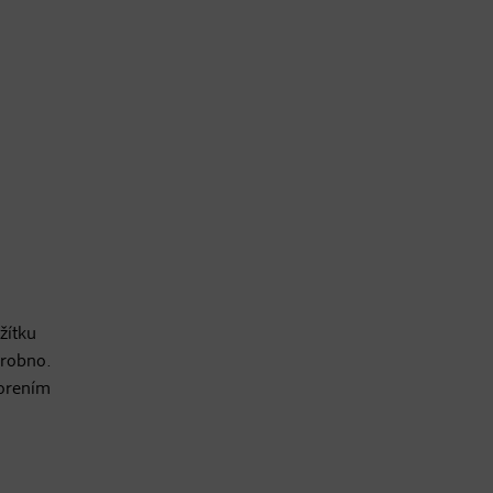
žítku
drobno.
korením