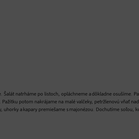
. Šalát natrháme po listoch, opláchneme a dôkladne osušíme. Pa
. Pažítku potom nakrájame na malé valčeky, petržlenovú vňať na
nky, uhorky a kapary premiešame s majonézou. Dochutíme soľou, 