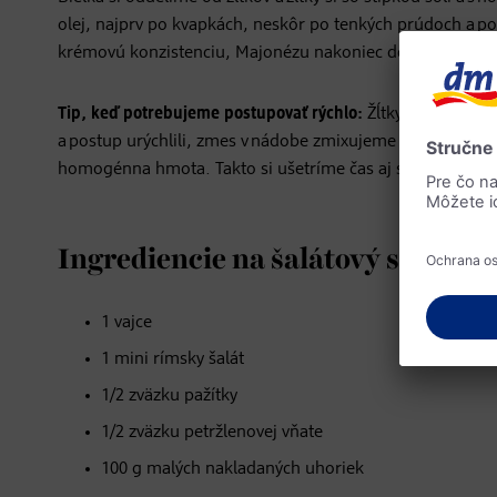
olej, najprv po kvapkách, neskôr po tenkých prúdoch a 
krémovú konzistenciu, Majonézu nakoniec dochutíme soľo
Tip, keď potrebujeme postupovať rýchlo:
Žĺtky, horčicu a
a postup urýchlili, zmes v nádobe zmixujeme ručným mi
homogénna hmota. Takto si ušetríme čas aj silu a získame
Ingrediencie na šalátový sendvič
1 vajce
1 mini rímsky šalát
1/2 zväzku pažítky
1/2 zväzku petržlenovej vňate
100 g malých nakladaných uhoriek