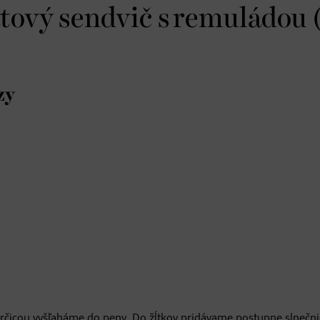
átový sendvič s remuládou 
zy
s horčicou vyšľaháme do peny. Do žĺtkov pridávame postupne slnečn