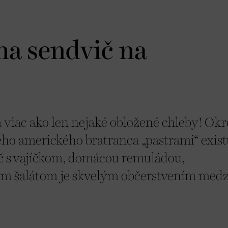
na sendvič na
a viac ako len nejaké obložené chleby! Ok
eho amerického bratranca „pastrami“ exist
vič s vajíčkom, domácou remuládou,
m šalátom je skvelým občerstvením medz