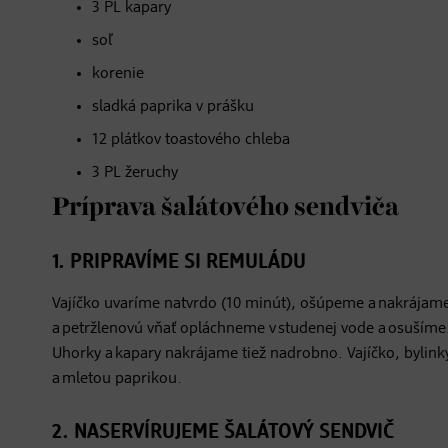
3 PL kapary
soľ
korenie
sladká paprika v prášku
12 plátkov toastového chleba
3 PL žeruchy
Príprava šalátového sendviča
1. PRIPRAVÍME SI REMULÁDU
Vajíčko uvaríme natvrdo (10 minút), ošúpeme a nakrájame
a petržlenovú vňať opláchneme v studenej vode a osušíme
Uhorky a kapary nakrájame tiež nadrobno. Vajíčko, byli
a mletou paprikou.
2. NASERVÍRUJEME ŠALÁTOVÝ SENDVIČ