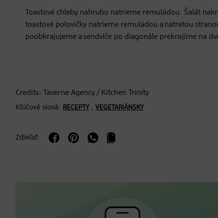
Toastové chleby nahrubo natrieme remuládou. Šalát nakr
toastové polovičky natrieme remuládou a natretou stranou
poobkrajujeme a sendviče po diagonále prekrojíme na dv
Credits: Taverne Agency / Kitchen Trinity
Kľúčové slová:
,
RECEPTY
VEGETARIÁNSKY
Zdieľať: