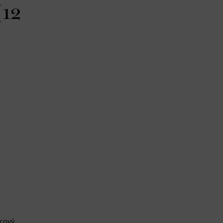
(12
icový