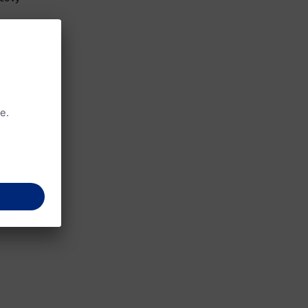
mohli
vznikne