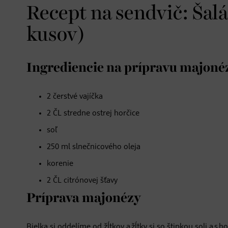
Recept na sendvič: Šal
kusov)
Ingrediencie na prípravu majoné
2 čerstvé vajíčka
2 ČL stredne ostrej horčice
soľ
250 ml slnečnicového oleja
korenie
2 ČL citrónovej šťavy
Príprava majonézy
Bielka si oddelíme od žĺtkov a žĺtky si so štipkou soli a 