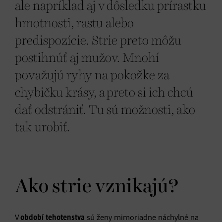
ale napríklad aj v dôsledku prírastku
hmotnosti, rastu alebo
predispozície. Strie preto môžu
postihnúť aj mužov. Mnohí
považujú ryhy na pokožke za
chybičku krásy, a preto si ich chcú
dať odstrániť. Tu sú možnosti, ako
tak urobiť.
Ako strie vznikajú?
V
období tehotenstva
sú ženy mimoriadne náchylné na