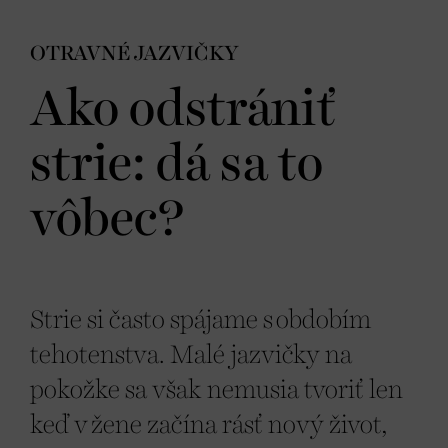
OTRAVNÉ JAZVIČKY
Ako odstrániť
strie: dá sa to
vôbec?
Strie si často spájame s obdobím
tehotenstva. Malé jazvičky na
pokožke sa však nemusia tvoriť len
keď v žene začína rásť nový život,