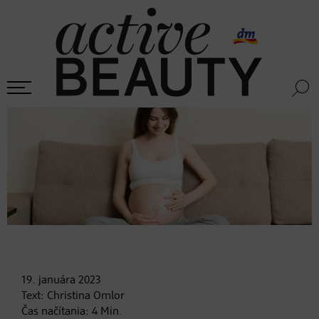
19. januára
2023
Text:
Christina Omlor
Čas načítania:
4
Min.