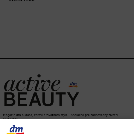
Magazín dm o kráse, zdraví a životnom štýle – spoločne pre zodpovedný život v
rovnováhe