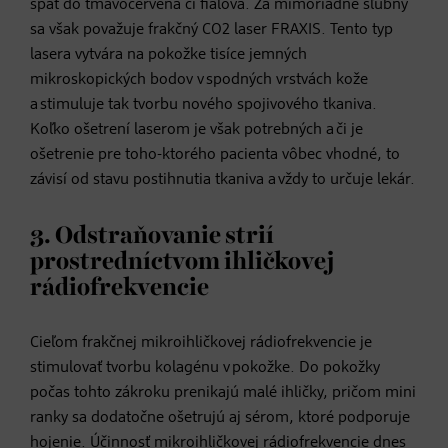
späť do tmavočervena či fialova. Za mimoriadne sľubný
sa však považuje frakčný CO2 laser FRAXIS. Tento typ
lasera vytvára na pokožke tisíce jemných
mikroskopických bodov v spodných vrstvách kože
a stimuluje tak tvorbu nového spojivového tkaniva.
Koľko ošetrení laserom je však potrebných a či je
ošetrenie pre toho-ktorého pacienta vôbec vhodné, to
závisí od stavu postihnutia tkaniva a vždy to určuje lekár.
3. Odstraňovanie strií
prostredníctvom ihličkovej
rádiofrekvencie
Cieľom frakčnej mikroihličkovej rádiofrekvencie je
stimulovať tvorbu kolagénu v pokožke. Do pokožky
počas tohto zákroku prenikajú malé ihličky, pričom mini
ranky sa dodatočne ošetrujú aj sérom, ktoré podporuje
hojenie. Účinnosť mikroihličkovej rádiofrekvencie dnes