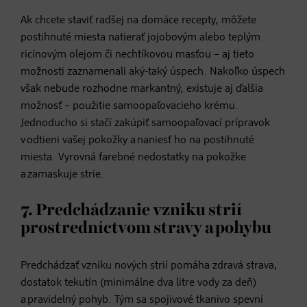
Ak chcete staviť radšej na domáce recepty, môžete
postihnuté miesta natierať jojobovým alebo teplým
ricínovým olejom či nechtíkovou masťou – aj tieto
možnosti zaznamenali aký-taký úspech. Nakoľko úspech
však nebude rozhodne markantný, existuje aj ďalšia
možnosť – použitie samoopaľovacieho krému.
Jednoducho si stačí zakúpiť samoopaľovací prípravok
v odtieni vašej pokožky a naniesť ho na postihnuté
miesta. Vyrovná farebné nedostatky na pokožke
a zamaskuje strie.
7. Predchádzanie vzniku strií
prostredníctvom stravy a pohybu
Predchádzať vzniku nových strií pomáha zdravá strava,
dostatok tekutín (minimálne dva litre vody za deň)
a pravidelný pohyb. Tým sa spojivové tkanivo spevní