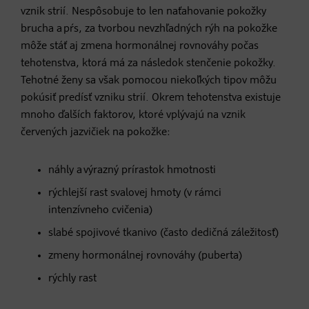
vznik strií. Nespôsobuje to len naťahovanie pokožky
brucha a pŕs, za tvorbou nevzhľadných rýh na pokožke
môže stáť aj zmena hormonálnej rovnováhy počas
tehotenstva, ktorá má za následok stenčenie pokožky.
Tehotné ženy sa však pomocou niekoľkých tipov môžu
pokúsiť predísť vzniku strií. Okrem tehotenstva existuje
mnoho ďalších faktorov, ktoré vplývajú na vznik
červených jazvičiek na pokožke:
náhly a výrazný prírastok hmotnosti
rýchlejší rast svalovej hmoty (v rámci
intenzívneho cvičenia)
slabé spojivové tkanivo (často dedičná záležitosť)
zmeny hormonálnej rovnováhy (puberta)
rýchly rast