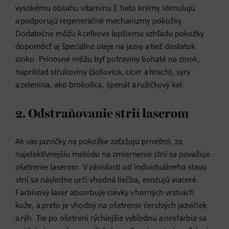
vysokému obsahu vitamínu E tieto krémy stimulujú
a podporujú regeneračné mechanizmy pokožky.
Dodatočne môžu k celkovo lepšiemu vzhľadu pokožky
dopomôcť aj špeciálne oleje na jazvy a tiež dostatok
zinku. Prínosné môžu byť potraviny bohaté na zinok,
napríklad strukoviny (šošovica, cícer a hrach), syry
a zelenina, ako brokolica, špenát a ružičkový kel.
2. Odstraňovanie strií laserom
Ak vás jazvičky na pokožke zaťažujú priveľmi, za
najefektívnejšiu metódu na zmiernenie strií sa považuje
ošetrenie laserom. V závislosti od individuálneho stavu
strií sa následne určí vhodná liečba, existujú viaceré.
Farbivový laser absorbuje cievky v horných vrstvách
kože, a preto je vhodný na ošetrenie čerstvých jazvičiek
a rýh. Tie po ošetrení rýchlejšie vyblednú a nesfarbia sa