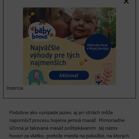
4. Odstráňovanie strií pomocou
ultrazvuku
Jemnejšou metódou, ako odstrániť strie, je ošetrenie
ultrazvukom. Keďže v tkanive sa vytvorili malé trhlinky,
vibrácie ultrazvuku stimulujú vstrebávanie telu vlastných
látok, ktoré tkanivo obnovujú. Ošetrenie tiež stimuluje
krvný obeh v našom tele a napomáha mu pri procese
obnovy.
5. Odstraňovanie strií pomocou
Inzercia
masáže
Podobne ako v prípade jaziev, aj pri striách môže
napomôcť procesu hojenia jemná masáž. Mimoriadne
účinná je takzvaná masáž poštipkávaním. Jej názov
hovorí za všetko, pretože miesta na pokožke, na ktorých