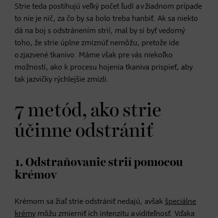
Strie teda postihujú veľký počet ľudí a v žiadnom prípade
to nie je nič, za čo by sa bolo treba hanbiť. Ak sa niekto
dá na boj s odstránením strií, mal by si byť vedomý
toho, že strie úplne zmiznúť nemôžu, pretože ide
o zjazvené tkanivo. Máme však pre vás niekoľko
možností, ako k procesu hojenia tkaniva prispieť, aby
tak jazvičky rýchlejšie zmizli.
7 metód, ako strie
účinne odstrániť
1. Odstraňovanie strií pomocou
krémov
Krémom sa žiaľ strie odstrániť nedajú, avšak
špeciálne
krémy
môžu zmierniť ich intenzitu a viditeľnosť. Vďaka