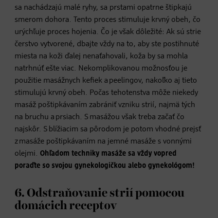
sa nachádzajú malé ryhy, sa prstami opatrne štipkajú
smerom dohora. Tento proces stimuluje krvný obeh, čo
urýchľuje proces hojenia. Čo je však dôležité: Ak sú strie
čerstvo vytvorené, dbajte vždy na to, aby ste postihnuté
miesta na koži ďalej nenaťahovali, koža by sa mohla
natrhnúť ešte viac. Nekomplikovanou možnosťou je
použitie masážnych kefiek a peelingov, nakoľko aj tieto
stimulujú krvný obeh. Počas tehotenstva môže niekedy
masáž poštipkávaním zabrániť vzniku strií, najmä tých
na bruchu a prsiach. S masážou však treba začať čo
najskôr. S blížiacim sa pôrodom je potom vhodné prejsť
z masáže poštipkávaním na jemné masáže s vonnými
olejmi.
Ohľadom techniky masáže sa vždy vopred
poraďte so svojou gynekologičkou alebo gynekológom!
6. Odstraňovanie strií pomocou
domácich receptov