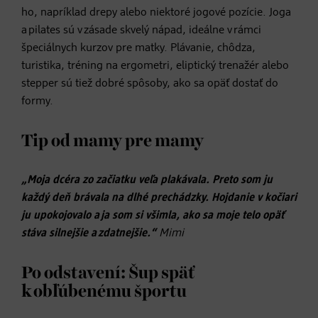
ho, napríklad drepy alebo niektoré jogové pozície. Joga
a pilates sú v zásade skvelý nápad, ideálne v rámci
špeciálnych kurzov pre matky. Plávanie, chôdza,
turistika, tréning na ergometri, eliptický trenažér alebo
stepper sú tiež dobré spôsoby, ako sa opäť dostať do
formy.
Tip od mamy pre mamy
„Moja dcéra zo začiatku veľa plakávala. Preto som ju
každý deň brávala na dlhé prechádzky. Hojdanie v kočiari
ju upokojovalo a ja som si všimla, ako sa moje telo opäť
stáva silnejšie a zdatnejšie.“
Mimi
Po odstavení: Šup späť
k obľúbenému športu