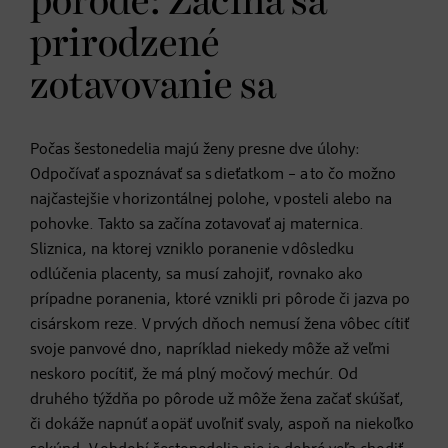
pôrode: Začína sa
prirodzené
zotavovanie sa
Počas šestonedelia majú ženy presne dve úlohy:
Odpočívať a spoznávať sa s dieťatkom – a to čo možno
najčastejšie v horizontálnej polohe, v posteli alebo na
pohovke. Takto sa začína zotavovať aj maternica.
Sliznica, na ktorej vzniklo poranenie v dôsledku
odlúčenia placenty, sa musí zahojiť, rovnako ako
prípadne poranenia, ktoré vznikli pri pôrode či jazva po
cisárskom reze. V prvých dňoch nemusí žena vôbec cítiť
svoje panvové dno, napríklad niekedy môže až veľmi
neskoro pocítiť, že má plný močový mechúr. Od
druhého týždňa po pôrode už môže žena začať skúšať,
či dokáže napnúť a opäť uvoľniť svaly, aspoň na niekoľko