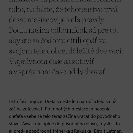
toho, na fakte, že tehotenstvo trvá
desať mesiacov, je veľa pravdy.
Podľa našich odborníčok sú pre to,
aby ste sa čoskoro cítili opäť vo
svojom tele dobre, dôležité dve veci:
V správnom čase sa zotaviť
a v správnom čase oddychovať.
Je to fascinujúce: Dieťa sa ešte len narodí a telo sa už
začína zotavovať. Po mnohých mesiacoch nosenia
dieťaťa v sebe sa telo teraz začína vracať do pôvodného
stavu. Avšak nie úplne do pôvodného stavu, myslí si to
aj pred- a popôrodná trénerka z Rakúska, Birgit Lettner: