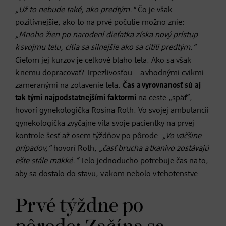
„Už to nebude také, ako predtým."
Čo je však
pozitívnejšie, ako to na prvé počutie možno znie:
„Mnoho žien po narodení dieťatka získa nový prístup
k svojmu telu, cítia sa silnejšie ako sa cítili predtým.“
Cieľom jej kurzov je celkové blaho tela. Ako sa však
k nemu dopracovať? Trpezlivosťou – a vhodnými cvikmi
zameranými na zotavenie tela.
Čas a vyrovnanosť sú aj
tak tými najpodstatnejšími faktormi
na ceste „späť“,
hovorí gynekologička Rosina Roth. Vo svojej ambulancii
gynekologička zvyčajne víta svoje pacientky na prvej
kontrole šesť až osem týždňov po pôrode.
„Vo väčšine
prípadov,“
hovorí Roth,
„časť brucha a tkanivo zostávajú
ešte stále mäkké.“
Telo jednoducho potrebuje čas na to,
aby sa dostalo do stavu, v akom nebolo v tehotenstve.
Prvé týždne po