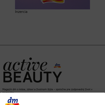
Inzercia
Magazín dm o kráse, zdraví a životnom štýle – spoločne pre zodpovedný život v
rovnováhe