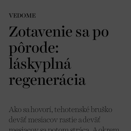
VEDOME
Zotavenie sa po
pôrode:
láskyplná
regenerácia
Ako sa hovorí, tehotenské bruško
deväť mesiacov rastie a deväť
mesiacov sa potom stráca. A okrem