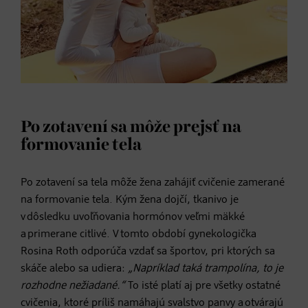
Po zotavení sa môže prejsť na
formovanie tela
Po zotavení sa tela môže žena zahájiť cvičenie zamerané
na formovanie tela. Kým žena dojčí, tkanivo je
v dôsledku uvoľňovania hormónov veľmi mäkké
a primerane citlivé. V tomto období gynekologička
Rosina Roth odporúča vzdať sa športov, pri ktorých sa
skáče alebo sa udiera:
„Napríklad taká trampolína, to je
rozhodne nežiadané.“
To isté platí aj pre všetky ostatné
cvičenia, ktoré príliš namáhajú svalstvo panvy a otvárajú