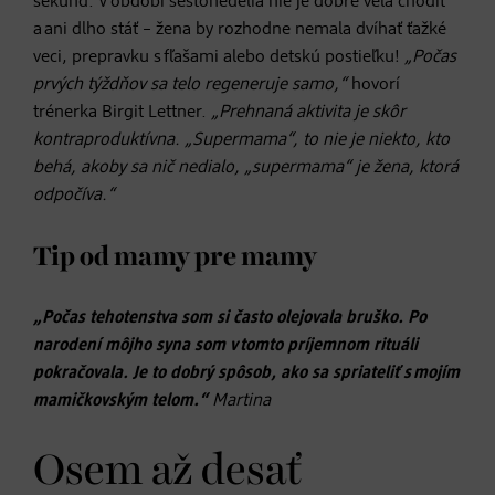
sekúnd. V období šestonedelia nie je dobré veľa chodiť
a ani dlho stáť – žena by rozhodne nemala dvíhať ťažké
veci, prepravku s fľašami alebo detskú postieľku!
„Počas
prvých týždňov sa telo regeneruje samo,“
hovorí
trénerka Birgit Lettner.
„Prehnaná aktivita je skôr
kontraproduktívna. „Supermama“, to nie je niekto, kto
behá, akoby sa nič nedialo, „supermama“ je žena, ktorá
odpočíva.“
Tip od mamy pre mamy
„Počas tehotenstva som si často olejovala bruško. Po
narodení môjho syna som v tomto príjemnom rituáli
pokračovala. Je to dobrý spôsob, ako sa spriateliť s mojím
mamičkovským telom.“
Martina
Osem až desať