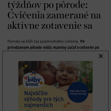
týždňov po pôrode:
Cvičenia zamerané na
aktívne zotavenie sa
Pomaly sa blíži čas popôrodného cvičenia.
Po
prirodzenom pôrode môžu maminy začať s cvičením po
ôsmich týždňoch, po cisárskom reze po desiatich.
Ideálne je cvičiť pod dohľadom skúsenej a špeciálne
vyškolenej trénerky. Birgit Lettner vo svojich kurzoch
začína cvičenie vedome, so zameraním na precvičovanie
svalstva panvového dna. A s každodenným cvičením: Ako
zvládate s napnutými vnútornými svalmi a rovným
chrbtom zdvihnúť detské vajíčko, ak je v ňom bábo?
Potom postupne nasledujú cviky na precvičenie šikmých
a priečnych brušných svalov. A až keď sa posilnia tieto,
ide sa na priame svaly.