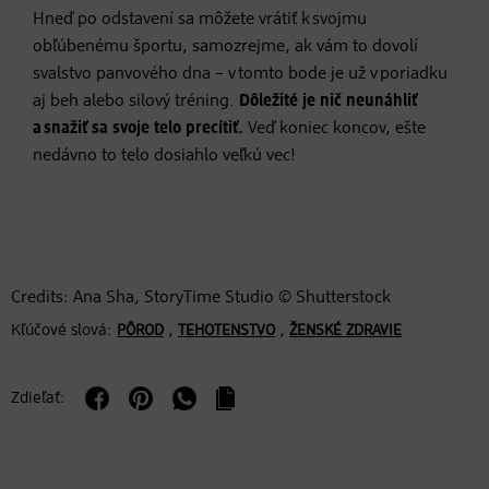
Hneď po odstavení sa môžete vrátiť k svojmu
obľúbenému športu, samozrejme, ak vám to dovolí
svalstvo panvového dna – v tomto bode je už v poriadku
aj beh alebo silový tréning.
Dôležité je nič neunáhliť
a snažiť sa svoje telo precítiť.
Veď koniec koncov, ešte
nedávno to telo dosiahlo veľkú vec!
Credits: Ana Sha, StoryTime Studio © Shutterstock
Kľúčové slová:
,
,
PÔROD
TEHOTENSTVO
ŽENSKÉ ZDRAVIE
Zdieľať: