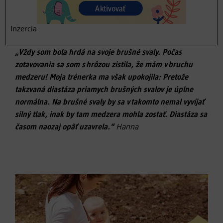
Tip od mamy pre mamy
Inzercia
„Vždy som bola hrdá na svoje brušné svaly. Počas
zotavovania sa som s hrôzou zistila, že mám v bruchu
medzeru! Moja trénerka ma však upokojila: Pretože
takzvaná diastáza priamych brušných svalov je úplne
normálna. Na brušné svaly by sa v takomto nemal vyvíjať
silný tlak, inak by tam medzera mohla zostať. Diastáza sa
časom naozaj opäť uzavrela.“
Hanna