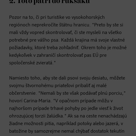
2. Toto patrí do ruksaku
Pozor na to, či pri turistike vo vysokohorských
regiónoch neprekročíte štátnu hranicu. "Preto by ste si
mali vždy vopred skontrolovať, či ste mysleli na všetko
potrebné pre vášho psa. Každá krajina má svoje vlastné
požiadavky, ktoré treba zohľadniť. Okrem toho je možné
kedykoľvek v zahraničí skontrolovať pas EÚ pre
spoločenské zvieratá."
Namiesto toho, aby ste dali psovi svoju desiatu, môžete
svojmu štvornohému priateľovi pribaliť aj malé
občerstvenie. "Nemali by ste však podávať plnú porciu,"
hovorí Carina-Maria. "V opačnom prípade môžu v
najhoršom prípade trhavé pohyby po jedle viesť k život
ohrozujúcej torzii žalúdka." Ak sa na ceste nenachádzajú
žiadne možnosti pitia, napríklad potoky alebo jazerá, v
batožine by samozrejme nemal chýbať dostatok tekutín