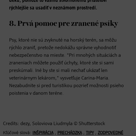
deku, pomôže to vášmu štvornohému priateľovi
rýchlejšie sa usadiť v neznámom prostredí.
8. Prvá pomoc pre zranené psíky
Psy, ktoré nie sú zvyknuté na horský terén, sa môžu
rýchlo zraniť, pretože nedokážu správne vyhodnotiť
nebezpečenstvo na mieste. "Pri mnohých situáciách a
zraneniach môžete použiť úchyty, ktoré ste si sami
preskúmali. Iné by ste si mali nechať ukázať len
veterinárnym lekárom," vysvetľuje Carina-Maria.
Nezabudnite si pred turistikou pozrieť možnosti psieho
poistenia v danom teréne.
Credits: dezy, Soloviova Liudmyla © Shutterstock
Kľúčové slová:
,
,
,
INŠPIRÁCIA
PRECHÁDZKA
TIPY
ZODPOVEDNÉ