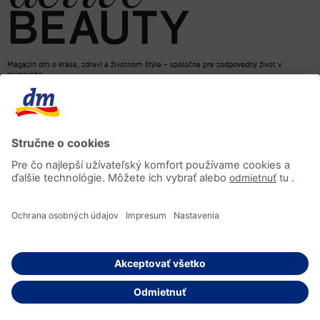
Magazín dm o kráse, zdraví a životnom štýle – spoločne pre zodpovedný život v
rovnováhe
dm e-shop
Kontakt
ACTIVE BEAUTY magazín
Impressum
Ochrana osobných údajov
Informácia o prístupnosti
AI-smernica
© 2026 dm drogerie markt, spol. s r.o.