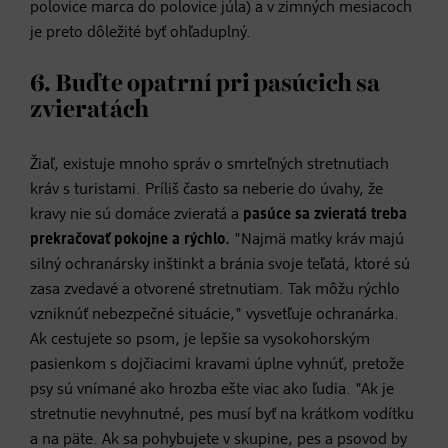
polovice marca do polovice júla) a v zimných mesiacoch
je preto dôležité byť ohľaduplný.
6. Buďte opatrní pri pasúcich sa
zvieratách
Žiaľ, existuje mnoho správ o smrteľných stretnutiach
kráv s turistami. Príliš často sa neberie do úvahy, že
kravy nie sú domáce zvieratá a
pasúce sa zvieratá treba
prekračovať pokojne a rýchlo.
"Najmä matky kráv majú
silný ochranársky inštinkt a bránia svoje teľatá, ktoré sú
zasa zvedavé a otvorené stretnutiam. Tak môžu rýchlo
vzniknúť nebezpečné situácie," vysvetľuje ochranárka.
Ak cestujete so psom, je lepšie sa vysokohorským
pasienkom s dojčiacimi kravami úplne vyhnúť, pretože
psy sú vnímané ako hrozba ešte viac ako ľudia. "Ak je
stretnutie nevyhnutné, pes musí byť na krátkom vodítku
a na päte. Ak sa pohybujete v skupine, pes a psovod by