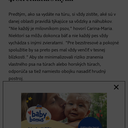
Predtým, ako sa vydáte na túru, si vždy zistite, aké sú v
danej oblasti pravidlá týkajúce sa vôdzky a náhubkov.
"Nie každý je milovníkom psov," hovorí Carina-Maria.
Niektorí sa môžu dokonca báť a nie každý pes vždy
vychádza s inými zvieratami. "Pre bezstresové a pokojné
spolužitie by sa preto pes mal vždy venčiť v tesnej
blízkosti." Aby ste minimalizovali riziko zranenia
vlastného psa na túrach alebo horských túrach,
odporúča sa tiež namiesto obojku nasadiť hrudný
postroj.