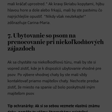
mali kráčať uprostred." Ak kravy škriabu kopytami, hýbu
hlavou hore a dole alebo frkajú, mali by ste pastvinu čo
najrýchlejšie opustiť. "Nikdy však neutekajte!"
zdôrazňuje Carina-Maria.
7. Ubytovanie so psom na
prenocovanie pri niekoľkodňových
zájazdoch
Ak sa chystáte na niekoľkodňovú túru, mali by ste si
vopred zistiť, kde je k dispozícii ubytovanie vhodné pre
psov. Po výbere vhodnej chaty by ste mali vždy
kontaktovať priamo majiteľov chaty. Nechcete predsa
zistiť, že miesto na spanie už bolo poskytnuté iným
majiteľom psov.
Tip ochranárky: Ak si so sebou vezmete vlastnú známu