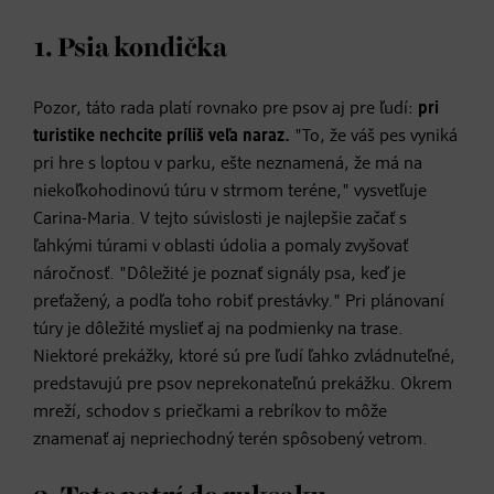
1. Psia kondička
Pozor, táto rada platí rovnako pre psov aj pre ľudí:
pri
turistike nechcite príliš veľa naraz.
"To, že váš pes vyniká
pri hre s loptou v parku, ešte neznamená, že má na
niekoľkohodinovú túru v strmom teréne," vysvetľuje
Carina-Maria. V tejto súvislosti je najlepšie začať s
ľahkými túrami v oblasti údolia a pomaly zvyšovať
náročnosť. "Dôležité je poznať signály psa, keď je
preťažený, a podľa toho robiť prestávky." Pri plánovaní
túry je dôležité myslieť aj na podmienky na trase.
Niektoré prekážky, ktoré sú pre ľudí ľahko zvládnuteľné,
predstavujú pre psov neprekonateľnú prekážku. Okrem
mreží, schodov s priečkami a rebríkov to môže
znamenať aj nepriechodný terén spôsobený vetrom.