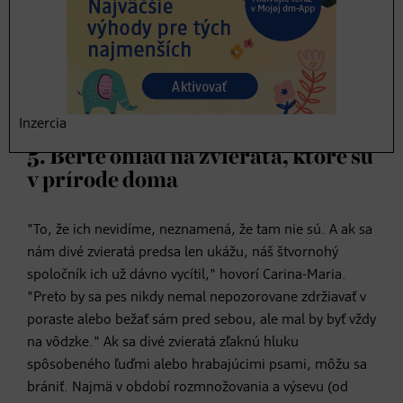
Inzercia
5. Berte ohľad na zvieratá, ktoré sú
v prírode doma
"To, že ich nevidíme, neznamená, že tam nie sú. A ak sa
nám divé zvieratá predsa len ukážu, náš štvornohý
spoločník ich už dávno vycítil," hovorí Carina-Maria.
"Preto by sa pes nikdy nemal nepozorovane zdržiavať v
poraste alebo bežať sám pred sebou, ale mal by byť vždy
na vôdzke." Ak sa divé zvieratá zľaknú hluku
spôsobeného ľuďmi alebo hrabajúcimi psami, môžu sa
brániť. Najmä v období rozmnožovania a výsevu (od