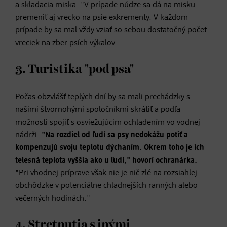
a skladacia miska. "V prípade núdze sa dá na misku
premeniť aj vrecko na psie exkrementy. V každom
prípade by sa mal vždy vziať so sebou dostatočný počet
vreciek na zber psích výkalov.
3. Turistika "pod psa"
Počas obzvlášť teplých dní by sa mali prechádzky s
našimi štvornohými spoločníkmi skrátiť a podľa
možnosti spojiť s osviežujúcim ochladením vo vodnej
nádrži.
"Na rozdiel od ľudí sa psy nedokážu potiť a
kompenzujú svoju teplotu dýchaním. Okrem toho je ich
telesná teplota vyššia ako u ľudí," hovorí ochranárka.
"Pri vhodnej príprave však nie je nič zlé na rozsiahlej
obchôdzke v potenciálne chladnejších ranných alebo
večerných hodinách."
4. Stretnutia s inými