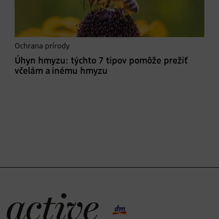
Ochrana prírody
Úhyn hmyzu: týchto 7 tipov pomôže prežiť
včelám a inému hmyzu