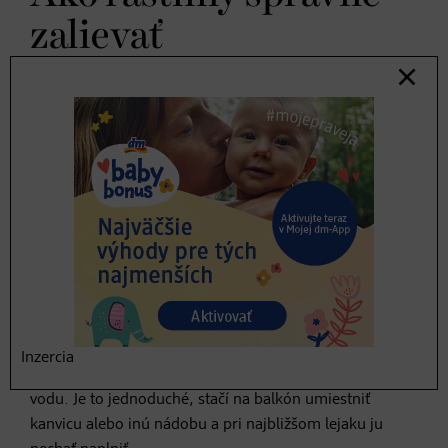
zalievať
Aj keď sa vám počas letných horúčav žiada hodiť do
studenej vody, zelenina to má inak, nemali by ste ju
polievať veľmi často. Korene tak môžu preniknúť hlboko
do zeme a rastliny sa tak stávajú robustnejšie a
odolnejšie voči teplu. Pri zalievaní rastlín dbajte na to,
aby mohla nadbytočná voda z kvetináčov odtekať, príliš
veľa vody a prevlhčená zem totiž môže byť príčinou
vzniku rôznych chorôb rastlín.
Dôležité u jednotlivých rastlín je predovšetkým dbať na
ich individuálnu potrebu vody a na zalievanie podľa
Inzercia
možnosti použiť namiesto vody z vodovodu dažďovú
vodu. Je to jednoduché, stačí na balkón umiestniť
kanvicu alebo inú nádobu a pri najbližšom lejaku ju