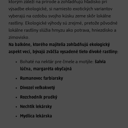
ktorým záleží na prírode a zohľadňujú hľadisko pri
výsadbe ekologické, si namiesto exotických variantov
vyberajú na ozdobu svojho kúsku zeme skôr lokálne
rastliny. Ekologické výhody sú zrejmé, pretože pôvodné
lokálne rastliny slúžia hmyzu ako potrava, hniezdisko a
zimovisko.
Na balkóne, ktorého majitelia zohľadňujú ekologický
aspekt veci, bývajú zväčša vysadené tieto divoké rastliny:
Bohaté na nektár pre čmele a motýle:
šalvia
lúčna, margaréta obyčajná
Rumanovec farbiarsky
Divozel veľkokvetý
Rozchodník prudký
Nechtík lekársky
Mydlica lekárska