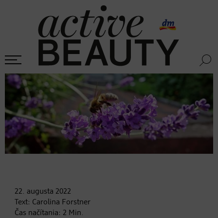
22. augusta
2022
Text:
Carolina Forstner
Čas načítania:
2
Min.