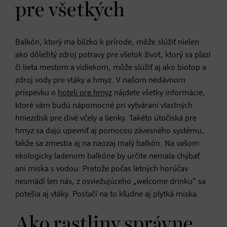
pre všetkých
Balkón, ktorý ma blízko k prírode, môže slúžiť nielen
ako dôležitý zdroj potravy pre všetok život, ktorý sa plazí
či lieta mestom a vidiekom, môže slúžiť aj ako biotop a
zdroj vody pre vtáky a hmyz. V našom nedávnom
príspevku o
hoteli pre hmyz
nájdete všetky informácie,
ktoré vám budú nápomocné pri vytváraní vlastných
hniezdisk pre divé včely a lienky. Takéto útočiská pre
hmyz sa dajú upevniť aj pomocou závesného systému,
takže sa zmestia aj na naozaj malý balkón. Na vašom
ekologicky ladenom balkóne by určite nemala chýbať
ani miska s vodou. Pretože počas letných horúčav
nesmädí len nás, z osviežujúceho „welcome drinku“ sa
potešia aj vtáky. Postačí na to kľudne aj plytká miska.
Ako rastliny správne