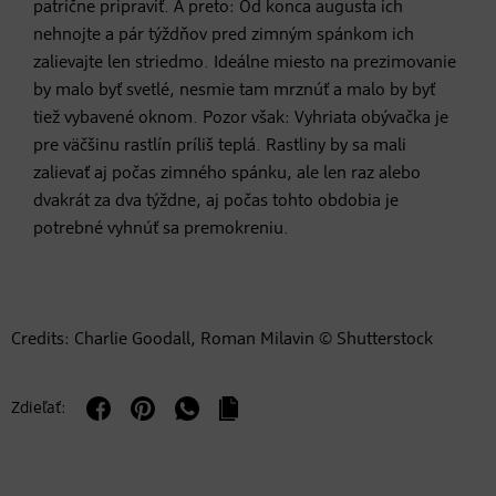
patrične pripraviť. A preto: Od konca augusta ich
nehnojte a pár týždňov pred zimným spánkom ich
zalievajte len striedmo. Ideálne miesto na prezimovanie
by malo byť svetlé, nesmie tam mrznúť a malo by byť
tiež vybavené oknom. Pozor však: Vyhriata obývačka je
pre väčšinu rastlín príliš teplá. Rastliny by sa mali
zalievať aj počas zimného spánku, ale len raz alebo
dvakrát za dva týždne, aj počas tohto obdobia je
potrebné vyhnúť sa premokreniu.
Credits: Charlie Goodall, Roman Milavin © Shutterstock
Zdieľať: