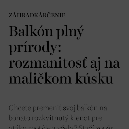
ZÁHRADKÁRČENIE
Balkón plný
prírody:
rozmanitosť aj na
maličkom kúsku
Chcete premeniť svoj balkón na
bohato rozkvitnutý klenot pre
vtáky, motýle a
včely
? Stačí zopár