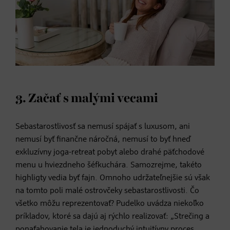
3. Začať s malými vecami
Sebastarostlivosť sa nemusí spájať s luxusom, ani
nemusí byť finančne náročná, nemusí to byť hneď
exkluzívny joga-retreat pobyt alebo drahé päťchodové
menu u hviezdneho šéfkuchára. Samozrejme, takéto
highligty vedia byť fajn. Omnoho udržateľnejšie sú však
na tomto poli malé ostrovčeky sebastarostlivosti. Čo
všetko môžu reprezentovať? Pudelko uvádza niekoľko
príkladov, ktoré sa dajú aj rýchlo realizovať: „Strečing a
ponaťahovanie tela je jednoduchý intuitívny proces,