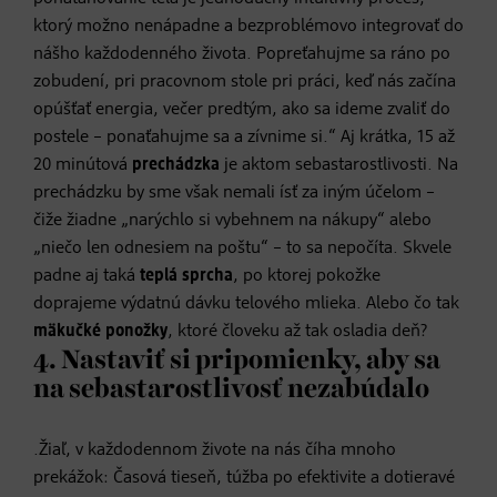
ktorý možno nenápadne a bezproblémovo integrovať do
nášho každodenného života. Popreťahujme sa ráno po
zobudení, pri pracovnom stole pri práci, keď nás začína
opúšťať energia, večer predtým, ako sa ideme zvaliť do
postele – ponaťahujme sa a zívnime si.“ Aj krátka, 15 až
20 minútová
prechádzka
je aktom sebastarostlivosti. Na
prechádzku by sme však nemali ísť za iným účelom –
čiže žiadne „narýchlo si vybehnem na nákupy“ alebo
„niečo len odnesiem na poštu“ – to sa nepočíta. Skvele
padne aj taká
teplá sprcha
, po ktorej pokožke
doprajeme výdatnú dávku telového mlieka. Alebo čo tak
mäkučké ponožky
, ktoré človeku až tak osladia deň?
4. Nastaviť si pripomienky, aby sa
na sebastarostlivosť nezabúdalo
.Žiaľ, v každodennom živote na nás číha mnoho
prekážok: Časová tieseň, túžba po efektivite a dotieravé