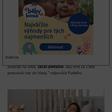
Sebastarostlivosť je veľmi individuálna, takže je dosť
ťažké odporučiť niečo, čo platí generálne. Pretože to, čo
jednému môže dodávať silu, to druhého oberá o
energiu. Niekto si dobíja baterky športom, iní sa radšej
ponoria so sveta maľovaniek pre dospelých a zabudnú
pritom na okolitý svet. Vcítiť sa do seba a vnímať, čo
sadne práve mne, je preto na ceste za vyššou úrovňou
sebastarostlivosti nesmierne dôležité. Pri tomto procese
pomáha, ak čo možno najviac obmedzíme činnosti
Inzercia
smerované dovonku: „Teraz ide o to, aby sme sa viac
pozerali na seba,
začali pomalšie
, aby sme sa z tele
presunuli viac do hlavy,“ odporúča Pudelko.