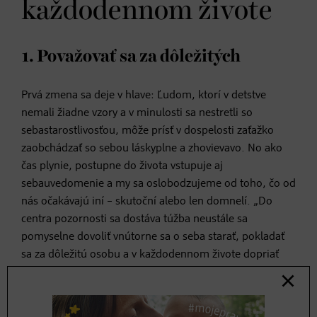
každodennom živote
1. Považovať sa za dôležitých
Prvá zmena sa deje v hlave: Ľudom, ktorí v detstve
nemali žiadne vzory a v minulosti sa nestretli so
sebastarostlivosťou, môže prísť v dospelosti zaťažko
zaobchádzať so sebou láskyplne a zhovievavo. No ako
čas plynie, postupne do života vstupuje aj
sebauvedomenie a my sa oslobodzujeme od toho, čo od
nás očakávajú iní – skutoční alebo len domnelí. „Do
centra pozornosti sa dostáva túžba neustále sa
pomyselne dovoliť vnútorne sa o seba starať, pokladať
sa za dôležitú osobu a v každodennom živote dopriať
svojim potrebám dostatočný priestor,“ píše Pudelko.
2. Zistiť, čo komu vyhovuje