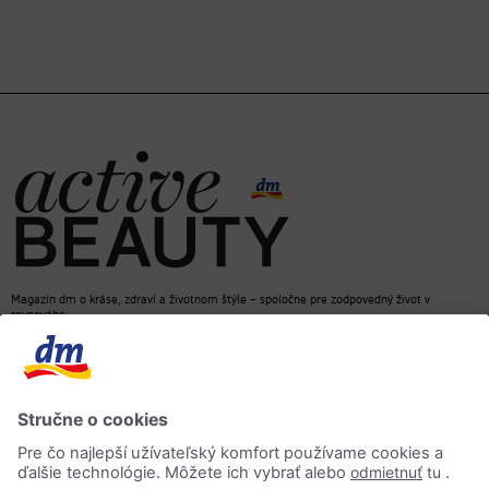
Magazín dm o kráse, zdraví a životnom štýle – spoločne pre zodpovedný život v
rovnováhe