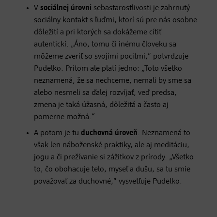
V
sociálnej úrovni
sebastarostlivosti je zahrnutý
sociálny kontakt s ľuďmi, ktorí sú pre nás osobne
dôležití a pri ktorých sa dokážeme cítiť
autentickí. „Áno, tomu či inému človeku sa
môžeme zveriť so svojimi pocitmi,“ potvrdzuje
Pudelko. Pritom ale platí jedno: „Toto všetko
neznamená, že sa nechceme, nemali by sme sa
alebo nesmeli sa ďalej rozvíjať, veď predsa,
zmena je taká úžasná, dôležitá a často aj
pomerne možná.“
A potom je tu
duchovná úroveň
. Neznamená to
však len náboženské praktiky, ale aj meditáciu,
jogu a či prežívanie si zážitkov z prírody. „Všetko
to, čo obohacuje telo, myseľ a dušu, sa tu smie
považovať za duchovné,“ vysvetľuje Pudelko.