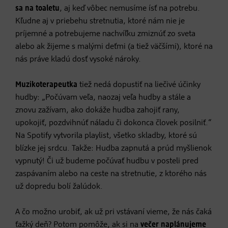
sa na toaletu
, aj keď vôbec nemusíme ísť na potrebu.
Kľudne aj v priebehu stretnutia, ktoré nám nie je
príjemné a potrebujeme nachvíľku zmiznúť zo sveta
alebo ak žijeme s malými deťmi (a tiež väčšími), ktoré na
nás práve kladú dosť vysoké nároky.
Muzikoterapeutka
tiež nedá dopustiť na liečivé účinky
hudby: „Počúvam veľa, naozaj veľa hudby a stále a
znovu zažívam, ako dokáže hudba zahojiť rany,
upokojiť, pozdvihnúť náladu či dokonca človek posilniť.“
Na Spotify vytvorila playlist, všetko skladby, ktoré sú
blízke jej srdcu. Takže: Hudba zapnutá a prúd myšlienok
vypnutý! Či už budeme počúvať hudbu v posteli pred
zaspávaním alebo na ceste na stretnutie, z ktorého nás
už dopredu bolí žalúdok.
A čo možno urobiť, ak už pri vstávaní vieme, že nás čaká
ťažký deň? Potom pomôže, ak si na
večer naplánujeme