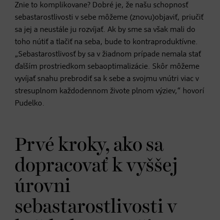
Znie to komplikovane? Dobré je, že našu schopnosť
sebastarostlivosti v sebe môžeme (znovu)objaviť, priučiť
sa jej a neustále ju rozvíjať. Ak by sme sa však mali do
toho nútiť a tlačiť na seba, bude to kontraproduktívne.
„Sebastarostlivosť by sa v žiadnom prípade nemala stať
ďalším prostriedkom sebaoptimalizácie. Skôr môžeme
vyvíjať snahu prebrodiť sa k sebe a svojmu vnútri viac v
stresuplnom každodennom živote plnom výziev,“ hovorí
Pudelko.
Prvé kroky, ako sa
dopracovať k vyššej
úrovni
sebastarostlivosti v