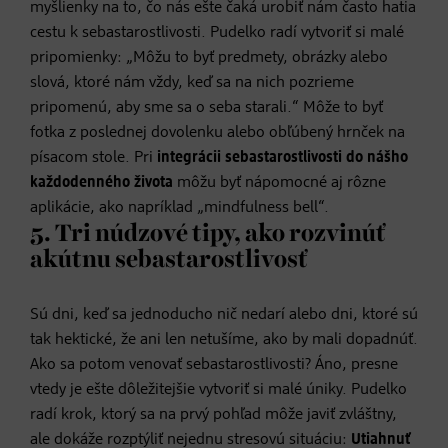
myšlienky na to, čo nás ešte čaká urobiť nám často hatia
cestu k sebastarostlivosti. Pudelko radí vytvoriť si malé
pripomienky: „Môžu to byť predmety, obrázky alebo
slová, ktoré nám vždy, keď sa na nich pozrieme
pripomenú, aby sme sa o seba starali.“ Môže to byť
fotka z poslednej dovolenku alebo obľúbený hrnček na
písacom stole. Pri
integrácii sebastarostlivosti do nášho
každodenného života
môžu byť nápomocné aj rôzne
aplikácie, ako napríklad „mindfulness bell“.
5. Tri núdzové tipy, ako rozvinúť
akútnu sebastarostlivosť
Sú dni, keď sa jednoducho nič nedarí alebo dni, ktoré sú
tak hektické, že ani len netušíme, ako by mali dopadnúť.
Ako sa potom venovať sebastarostlivosti? Áno, presne
vtedy je ešte dôležitejšie vytvoriť si malé úniky. Pudelko
radí krok, ktorý sa na prvý pohľad môže javiť zvláštny,
ale dokáže rozptýliť nejednu stresovú situáciu:
Utiahnuť