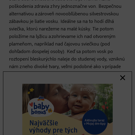
poškodenia zdravia z hry jednoznačne von. Bezpečnou
alternatívou a zároveň novoobľúbenou silvestrovskou
zábavkou je liatie vosku. Ideálne sa na to hodí dlhá
sviečka, ktorú narežeme na malé kúsky. Tie potom
položíme na lyžicu a zohrievame ich nad otvoreným
plameňom, napríklad nad čajovou sviečkou (pod
dohľadom dospelej osoby). Keď sa potom vosk po
roztopení bleskurýchlo naleje do studenej vody, vzniknú
nám z neho divoké tvary, veľmi podobné ako v prípade
olova. Samozrejme, fantázii sa tu medze nekladú.
Mystické hľadanie pokladu
Len máloktoré dieťa povie nie zábavnému hľadaniu
pokladu. Ešte mystickejšie a ešte viac cool je hľadanie
indícií k pokladu po tme. Takže buď doma pozhasínajte
alebo sa vydajte za pátraním do záhrady. S trochou