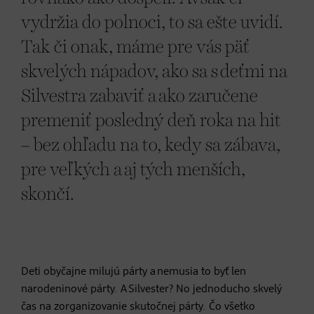
vydržia do polnoci, to sa ešte uvidí.
Tak či onak, máme pre vás päť
skvelých nápadov, ako sa s deťmi na
Silvestra zabaviť a ako zaručene
premeniť posledný deň roka na hit
– bez ohľadu na to, kedy sa zábava,
pre veľkých a aj tých menších,
skončí.
Deti obyčajne milujú párty a nemusia to byť len
narodeninové párty. A Silvester? No jednoducho skvelý
čas na zorganizovanie skutočnej párty. Čo všetko