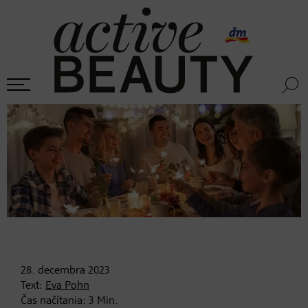
28. decembra
2023
Text:
Eva Pohn
Čas načítania:
3
Min.