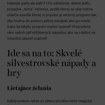
k takejto párty ale patrí? Chic oblečenie, dobré jedlo,
prípadne „téma“ večierka, podľa ktorej sa celá rodina
oblečie a podľa ktorej si pripraví aj večerný program tak,
aby hodiny do polnoci pekne odsýpali ako po masle.
A ako by takýto program mohol vyzerať? Prezradíme
vám našich päť obľúbených nápadov, ako sa s deťmi na
Silvestra zabaviť a zahrať!
Ide sa na to: Skvelé
silvestrovské nápady a
hry
Lietajúce želania
Každý prelom rokov so sebou prináša niečo magické.