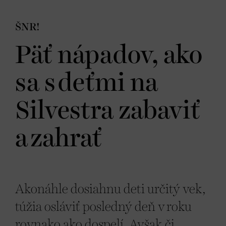
ŠNR!
Päť nápadov, ako
sa s deťmi na
Silvestra zabaviť
a zahrať
Akonáhle dosiahnu deti určitý vek,
túžia osláviť posledný deň v roku
rovnako ako dospelí. Avšak či