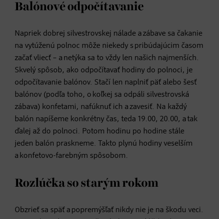
Balónové odpočítavanie
Napriek dobrej silvestrovskej nálade a zábave sa čakanie
na vytúženú polnoc môže niekedy s pribúdajúcim časom
začať vliecť – a netýka sa to vždy len našich najmenších.
Skvelý spôsob, ako odpočítavať hodiny do polnoci, je
odpočítavanie balónov. Stačí len naplniť päť alebo šesť
balónov (podľa toho, o koľkej sa odpáli silvestrovská
zábava) konfetami, nafúknuť ich a zavesiť. Na každý
balón napíšeme konkrétny čas, teda 19.00, 20.00, a tak
ďalej až do polnoci. Potom hodinu po hodine stále
jeden balón praskneme. Takto plynú hodiny veselším
a konfetovo-farebným spôsobom.
Rozlúčka so starým rokom
Obzrieť sa späť a popremýšľať nikdy nie je na škodu veci.