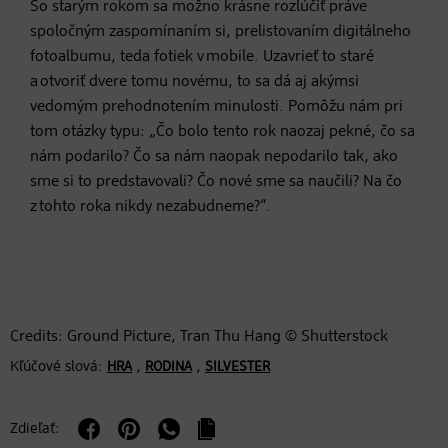
So starým rokom sa možno krásne rozlúčiť práve
spoločným zaspomínaním si, prelistovaním digitálneho
fotoalbumu, teda fotiek v mobile. Uzavrieť to staré
a otvoriť dvere tomu novému, to sa dá aj akýmsi
vedomým prehodnotením minulosti. Pomôžu nám pri
tom otázky typu: „Čo bolo tento rok naozaj pekné, čo sa
nám podarilo? Čo sa nám naopak nepodarilo tak, ako
sme si to predstavovali? Čo nové sme sa naučili? Na čo
z tohto roka nikdy nezabudneme?“.
Credits: Ground Picture, Tran Thu Hang © Shutterstock
Kľúčové slová:
,
,
HRA
RODINA
SILVESTER
Zdieľať: