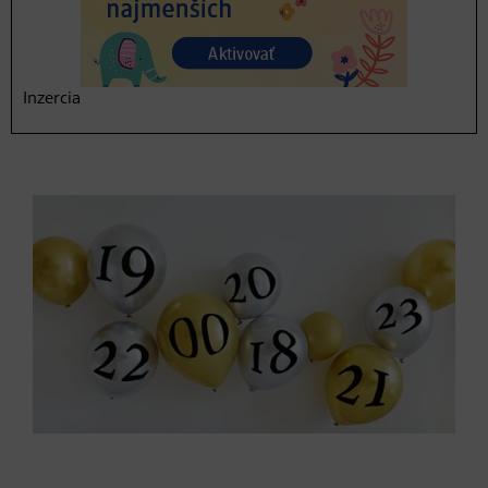
fantázie môžete hľadanie pokladu naplánovať sami
alebo sa jednoducho spoľahnite na kreatívne hlavičky,
ktoré to vymysleli za vás a kúpiť si vopred pripravenú
sadu na plánovaný lov pokladu.
Inzercia