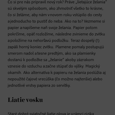
Čo si pre nás pripravil nový rok? Práve „lietajúce želania“
sú skvelým spôsobom, ako zhmotniť všetko to krásne,
čo si želáme, aby nám v novom roku vstúpilo do cesty
a jednoducho to pustiť do neba. Ako na to? Vezmeme si
papier a napíšeme naň svoje želania. Papier potom
pokrčíme, opäť rozložíme, následne zvinieme do zvitku
a položíme na nehorľavú podložku. Teraz dospelý (!)
zapáli horný koniec zvitku. Plamene pomaly postupujú
smerom nadol a tesne predtým, ako sa plamienky
dostanú k podložke sa „želanie“ akoby zázrakom
vznesie do vzduchu a začne stúpať do výšky. Magický
okamih. Ako alternatíva k papieru na želania poslúžia aj
nepoužité čajové vrecúška (čo možno najtenšie) alebo
jednotlivé vrstvy papiera zo servítky.
Liatie vosku
Staré dobré sviatočné liatie olova je v rámci rizika