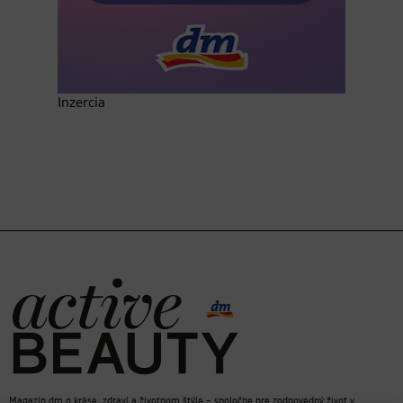
Inzercia
Magazín dm o kráse, zdraví a životnom štýle – spoločne pre zodpovedný život v