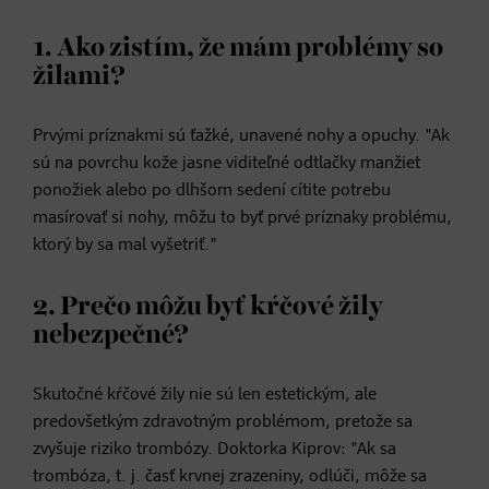
1. Ako zistím, že mám problémy so
žilami?
Prvými príznakmi sú ťažké, unavené nohy a opuchy. "Ak
sú na povrchu kože jasne viditeľné odtlačky manžiet
ponožiek alebo po dlhšom sedení cítite potrebu
masírovať si nohy, môžu to byť prvé príznaky problému,
ktorý by sa mal vyšetriť."
2. Prečo môžu byť kŕčové žily
nebezpečné?
Skutočné kŕčové žily nie sú len estetickým, ale
predovšetkým zdravotným problémom, pretože sa
zvyšuje riziko trombózy. Doktorka Kiprov: "Ak sa
trombóza, t. j. časť krvnej zrazeniny, odlúči, môže sa