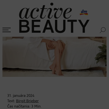
31. januára
2024
Text:
Birgit Brieber
Čas načítania:
3
Min.