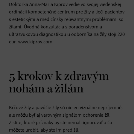
Doktorka Anna-Maria Kiprov vedie vo svojej viedenskej
ordinácii kompetenčné centrum pre žily a lieči pacientov
s estetickými a medicínsky relevantnými problémami so
žilami. Úvodná konzultácia s poradenstvom a
ultrazvukovou diagnostikou u odborníka na žily stojí 220
eur.
www.kiprov.com
5 krokov k zdravým
nohám a žilám
Kŕčové žily a pavúčie žily sú nielen vizuálne nepríjemné,
ale môžu byť aj varovným signálom ochorenia žíl.
Zistite, ktoré príznaky by ste nemali ignorovať a čo
môžete urobiť, aby ste im predišli.