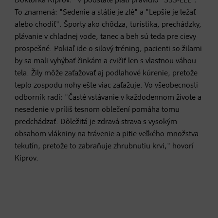
Doktorka Kiprov: "V podstate platí pravidlo "SSS-LLL":
To znamená: "Sedenie a státie je zlé" a "Lepšie je ležať
alebo chodiť". Športy ako chôdza, turistika, prechádzky,
plávanie v chladnej vode, tanec a beh sú teda pre cievy
prospešné. Pokiaľ ide o silový tréning, pacienti so žilami
by sa mali vyhýbať činkám a cvičiť len s vlastnou váhou
tela. Žily môže zaťažovať aj podlahové kúrenie, pretože
teplo zospodu nohy ešte viac zaťažuje. Vo všeobecnosti
odborník radí: "Časté vstávanie v každodennom živote a
nesedenie v príliš tesnom oblečení pomáha tomu
predchádzať. Dôležitá je zdravá strava s vysokým
obsahom vlákniny na trávenie a pitie veľkého množstva
tekutín, pretože to zabraňuje zhrubnutiu krvi," hovorí
Kiprov.