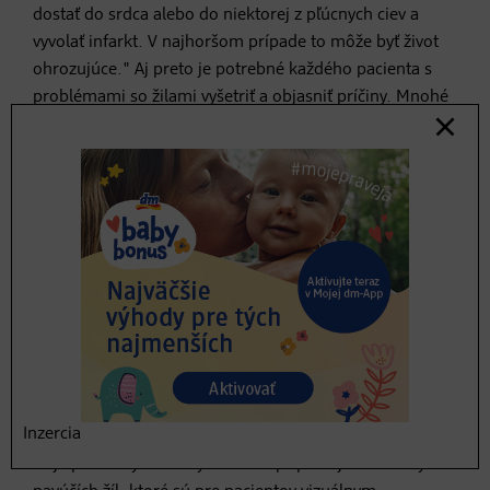
dostať do srdca alebo do niektorej z pľúcnych ciev a
vyvolať infarkt. V najhoršom prípade to môže byť život
ohrozujúce." Aj preto je potrebné každého pacienta s
problémami so žilami vyšetriť a objasniť príčiny. Mnohé
ženy pociťujú príznaky len dočasne, napr. počas
tehotenstva. Ak príznaky pretrvávajú, treba prijať
opatrenia.
3. Ako funguje diagnostika?
Podľa doktorky Kiprov je dôležitá podrobná anamnéza:
"Pýtame sa otázky ako napr: Sú nejaké sťažnosti? Ako
dlho sú prítomné? Máte v rodine niekoho - babičku,
matku, tetu - kto trpí problémami so žilami? Kmeňové
žily prebiehajú od slabín po nohe. Robíme ultrazvuk žíl
Inzercia
celej nohy až po slabiny." V prípade skutočných kŕčových
žíl je potrebný lekársky zásah. V prípade jednoduchých