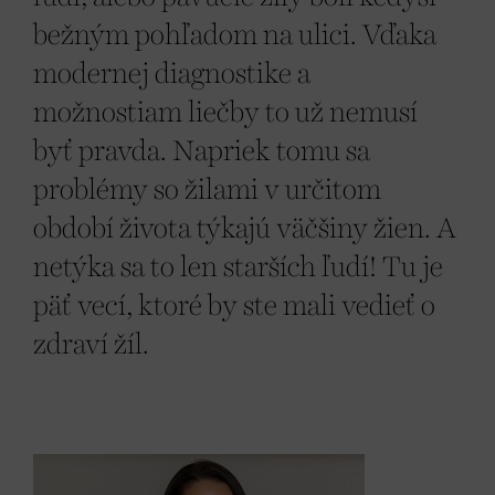
bežným pohľadom na ulici. Vďaka
modernej diagnostike a
možnostiam liečby to už nemusí
byť pravda. Napriek tomu sa
problémy so žilami v určitom
období života týkajú väčšiny žien. A
netýka sa to len starších ľudí! Tu je
päť vecí, ktoré by ste mali vedieť o
zdraví žíl.