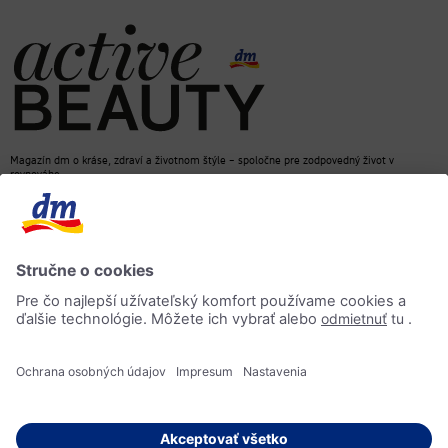
Magazín dm o kráse, zdraví a životnom štýle – spoločne pre zodpovedný život v
rovnováhe
dm e-shop
Kontakt
ACTIVE BEAUTY magazín
Impressum
Ochrana osobných údajov
Informácia o prístupnosti
AI-smernica