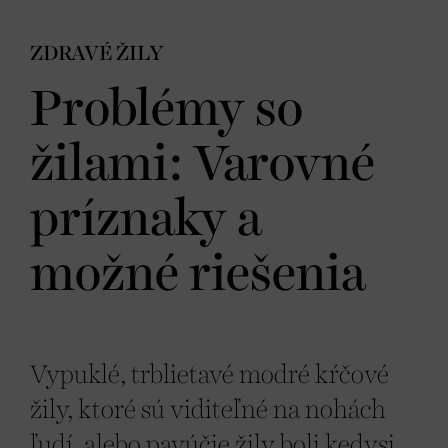
ZDRAVÉ ŽILY
Problémy so
žilami: Varovné
príznaky a
možné riešenia
Vypuklé, trblietavé modré kŕčové
žily, ktoré sú viditeľné na nohách
ľudí, alebo pavúčie žily boli kedysi