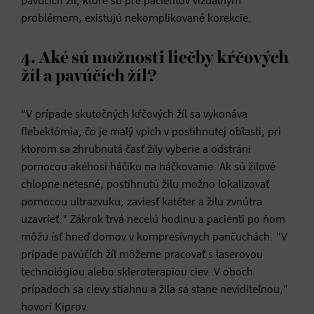
pavúčích žíl, ktoré sú pre pacientov vizuálnym
problémom, existujú nekomplikované korekcie.
4. Aké sú možnosti liečby kŕčových
žíl a pavúčích žíl?
"V prípade skutočných kŕčových žíl sa vykonáva
flebektómia, čo je malý vpich v postihnutej oblasti, pri
ktorom sa zhrubnutá časť žily vyberie a odstráni
pomocou akéhosi háčiku na háčkovanie. Ak sú žilové
chlopne netesné, postihnutú žilu možno lokalizovať
pomocou ultrazvuku, zaviesť katéter a žilu zvnútra
uzavrieť." Zákrok trvá necelú hodinu a pacienti po ňom
môžu ísť hneď domov v kompresívnych pančuchách. "V
prípade pavúčích žíl môžeme pracovať s laserovou
technológiou alebo skleroterapiou ciev. V oboch
prípadoch sa cievy stiahnu a žila sa stane neviditeľnou,"
hovorí Kiprov.