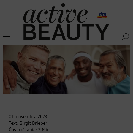
01. novembra
2023
Text:
Birgit Brieber
Čas načítania:
3
Min.