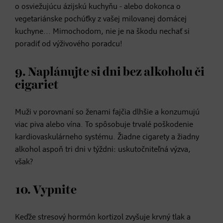
o osviežujúcu ázijskú kuchyňu - alebo dokonca o
vegetariánske pochúťky z vašej milovanej domácej
kuchyne... Mimochodom, nie je na škodu nechať si
poradiť od výživového poradcu!
9. Naplánujte si dni bez alkoholu či
cigariet
Muži v porovnaní so ženami fajčia dlhšie a konzumujú
viac piva alebo vína. To spôsobuje trvalé poškodenie
kardiovaskulárneho systému. Žiadne cigarety a žiadny
alkohol aspoň tri dni v týždni: uskutočniteľná výzva,
však?
10. Vypnite
Keďže stresový hormón kortizol zvyšuje krvný tlak a