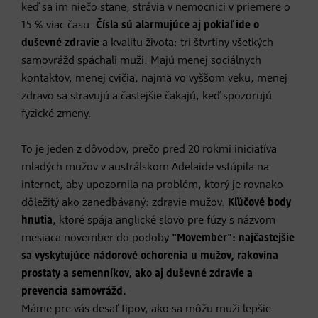
keď sa im niečo stane, strávia v nemocnici v priemere o
15 % viac času.
Čísla sú alarmujúce aj pokiaľ ide o
duševné zdravie
a kvalitu života: tri štvrtiny všetkých
samovrážd spáchali muži. Majú menej sociálnych
kontaktov, menej cvičia, najmä vo vyššom veku, menej
zdravo sa stravujú a častejšie čakajú, keď spozorujú
fyzické zmeny.
To je jeden z dôvodov, prečo pred 20 rokmi iniciatíva
mladých mužov v austrálskom Adelaide vstúpila na
internet, aby upozornila na problém, ktorý je rovnako
dôležitý ako zanedbávaný: zdravie mužov.
Kľúčové body
hnutia,
ktoré spája anglické slovo pre fúzy s názvom
mesiaca november do podoby
"Movember": najčastejšie
sa vyskytujúce nádorové ochorenia u mužov, rakovina
prostaty a semenníkov, ako aj duševné zdravie a
prevencia samovrážd.
Máme pre vás desať tipov, ako sa môžu muži lepšie