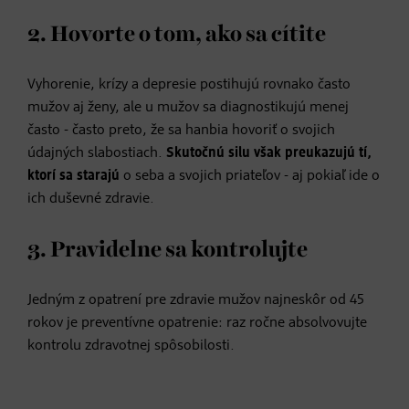
2. Hovorte o tom, ako sa cítite
Vyhorenie, krízy a depresie postihujú rovnako často
mužov aj ženy, ale u mužov sa diagnostikujú menej
často - často preto, že sa hanbia hovoriť o svojich
údajných slabostiach.
Skutočnú silu však preukazujú tí,
ktorí sa starajú
o seba a svojich priateľov - aj pokiaľ ide o
ich duševné zdravie.
3. Pravidelne sa kontrolujte
Jedným z opatrení pre zdravie mužov najneskôr od 45
rokov je preventívne opatrenie: raz ročne absolvovujte
kontrolu zdravotnej spôsobilosti.