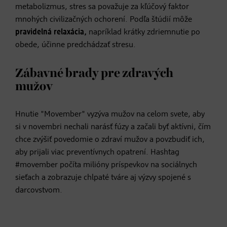
metabolizmus, stres sa považuje za kľúčový faktor
mnohých civilizačných ochorení. Podľa štúdií môže
pravidelná relaxácia,
napríklad krátky zdriemnutie po
obede, účinne predchádzať stresu.
Zábavné brady pre zdravých
mužov
Hnutie "Movember" vyzýva mužov na celom svete, aby
si v novembri nechali narásť fúzy a začali byť aktívni, čím
chce zvýšiť povedomie o zdraví mužov a povzbudiť ich,
aby prijali viac preventívnych opatrení. Hashtag
#movember počíta milióny príspevkov na sociálnych
sieťach a zobrazuje chlpaté tváre aj výzvy spojené s
darcovstvom.