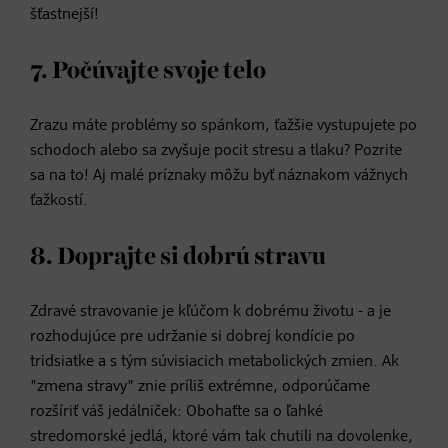
šťastnejší!
7. Počúvajte svoje telo
Zrazu máte problémy so spánkom, ťažšie vystupujete po
schodoch alebo sa zvyšuje pocit stresu a tlaku? Pozrite
sa na to! Aj malé príznaky môžu byť náznakom vážnych
ťažkostí.
8. Doprajte si dobrú stravu
Zdravé stravovanie je kľúčom k dobrému životu - a je
rozhodujúce pre udržanie si dobrej kondície po
tridsiatke a s tým súvisiacich metabolických zmien. Ak
"zmena stravy" znie príliš extrémne, odporúčame
rozšíriť váš jedálniček: Obohaťte sa o ľahké
stredomorské jedlá, ktoré vám tak chutili na dovolenke,