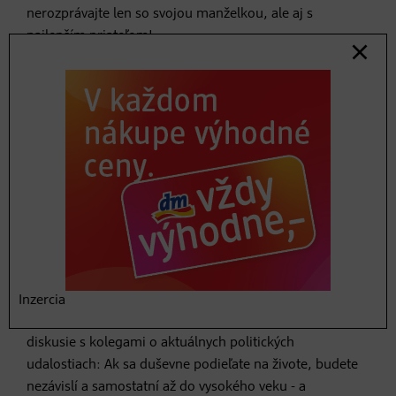
nerozprávajte len so svojou manželkou, ale aj s
najlepším priateľom!
5. Raz za rok navštívte urológa
Nie, nie je to žiadna zábava, ale od veku 45 rokov (od 40
rokov, ak máte rodinnú anamnézu) je každoročná
návšteva urológa nevyhnutnosťou. Rozpoznanie a liečba
rakoviny prostaty alebo semenníkov vo včasnom štádiu
môže zachrániť život.
6. Precvičujte si aj rozum
Inzercia
Riešenie krížoviek, čítanie novín alebo pravidelné
diskusie s kolegami o aktuálnych politických
udalostiach: Ak sa duševne podieľate na živote, budete
nezávislí a samostatní až do vysokého veku - a