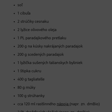
soľ
1 cibuľa
2 strúčiky cesnaku
2 lyžice olivového oleja
1 PL paradajkového pretlaku
200 g na kúsky nakrájaných paradajok
200 g scedených paradajok
1 lyžička sušených talianskych byliniek
1 štipka cukru
400 g tagliatelle
80 g múky
100 g strúhanky
cca 120 ml rastlinného
nápoja
(napr. zn. dmBio)