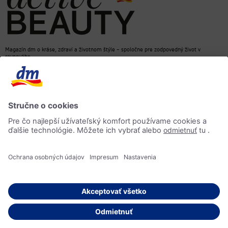
Magazín dm o kráse, zdraví a životnom štýle – spoločne pre zodpovedný život v
rovnováhe
dm e-shop
Kontakt
ACTIVE BEAUTY magazín
Impressum
Ochrana osobných údajov
Informácia o prístupnosti
AI-smernica
© 2026 dm drogerie markt, spol. s r.o.