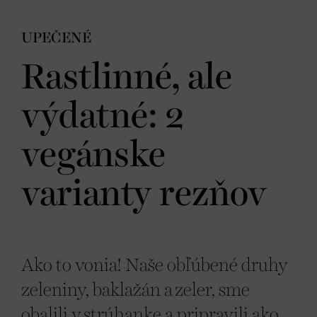
UPEČENÉ
Rastlinné, ale
výdatné: 2
vegánske
varianty rezňov
Ako to vonia! Naše obľúbené druhy
zeleniny, baklažán a zeler, sme
obalili v strúhanke a pripravili ako