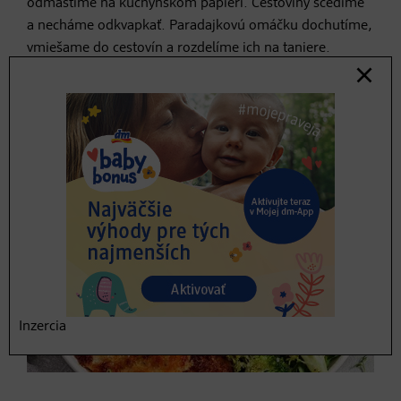
odmastíme na kuchynskom papieri. Cestoviny scedíme
a necháme odkvapkať. Paradajkovú omáčku dochutíme,
vmiešame do cestovín a rozdelíme ich na taniere.
Navrch naaranžujeme baklažánové rezne a podávame
ozdobené lístkami bazalky.
Inzercia