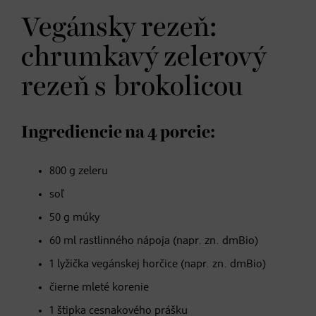
Vegánsky rezeň:
chrumkavý zelerový
rezeň s brokolicou
Ingrediencie na 4 porcie:
800 g zeleru
soľ
50 g múky
60 ml rastlinného nápoja (napr. zn. dmBio)
1 lyžička vegánskej horčice (napr. zn. dmBio)
čierne mleté korenie
1 štipka cesnakového prášku