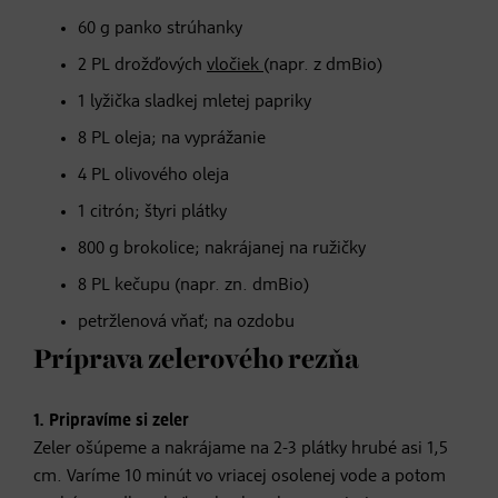
60 g panko strúhanky
2 PL drožďových
vločiek
(napr. z dmBio)
1 lyžička sladkej mletej papriky
8 PL oleja; na vyprážanie
4 PL olivového oleja
1 citrón; štyri plátky
800 g brokolice; nakrájanej na ružičky
8 PL kečupu (napr. zn. dmBio)
petržlenová vňať; na ozdobu
Príprava zelerového rezňa
1. Pripravíme si zeler
Zeler ošúpeme a nakrájame na 2-3 plátky hrubé asi 1,5
cm. Varíme 10 minút vo vriacej osolenej vode a potom