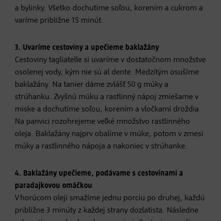
a bylinky. Všetko dochutíme soľou, korením a cukrom a
varíme približne 15 minút.
3. Uvaríme cestoviny a upečieme baklažány
Cestoviny tagliatelle si uvaríme v dostatočnom množstve
osolenej vody, kým nie sú al dente. Medzitým osušíme
baklažány. Na tanier dáme zvlášť 50 g múky a
strúhanku. Zvyšnú múku a rastlinný nápoj zmiešame v
miske a dochutíme soľou, korením a vločkami droždia.
Na panvici rozohrejeme veľké množstvo rastlinného
oleja. Baklažány najprv obalíme v múke, potom v zmesi
múky a rastlinného nápoja a nakoniec v strúhanke.
4. Baklažány upečieme, podávame s cestovinami a
paradajkovou omáčkou
V horúcom oleji smažíme jednu porciu po druhej, každú
približne 3 minúty z každej strany dozlatista. Následne