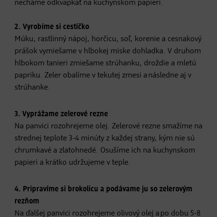
necháme odkvapkať na kuchynskom papieri.
2. Vyrobíme si cestíčko
Múku, rastlinný nápoj, horčicu, soľ, korenie a cesnakový
prášok vymiešame v hlbokej miske dohladka. V druhom
hlbokom tanieri zmiešame strúhanku, droždie a mletú
papriku. Zeler obalíme v tekutej zmesi a následne aj v
strúhanke.
3. Vyprážame zelerové rezne
Na panvici rozohrejeme olej. Zelerové rezne smažíme na
strednej teplote 3-4 minúty z každej strany, kým nie sú
chrumkavé a zlatohnedé. Osušíme ich na kuchynskom
papieri a krátko udržujeme v teple.
4. Pripravíme si brokolicu a podávame ju so zelerovým
rezňom
Na ďalšej panvici rozohrejeme olivový olej a po dobu 5-8