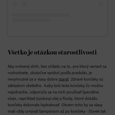
Všetko je otázkou starostlivosti
Aby vrstvený strih, bez ohľadu na to, pre ktorý variant sa
rozhodnete, skutočne vynikol podľa predstáv, je
nevyhnutné sa o vlasy dobre
starať
. Zdravé končeky sú
základom všetkého. A aby boli teda končeky čo možno
najzdravšie, odporúča sa na nich používať špeciálne
oleje, napríklad jojobový olej a fluidy, ktoré dokážu
končeky dokonale hydratovať. Okrem toho by sa vlasy
mali vždy umývať šampónom až po končeky - človek tak