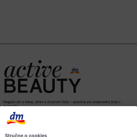
Magazín dm o kráse, zdraví a životnom štýle – spoločne pre zodpovedný život v
rovnováhe