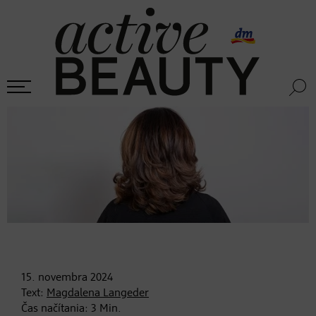
15. novembra
2024
Text:
Magdalena Langeder
Čas načítania:
3
Min.