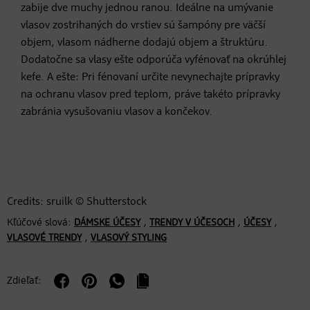
zabije dve muchy jednou ranou. Ideálne na umývanie
vlasov zostrihaných do vrstiev sú šampóny pre väčší
objem, vlasom nádherne dodajú objem a štruktúru.
Dodatočne sa vlasy ešte odporúča vyfénovať na okrúhlej
kefe. A ešte: Pri fénovaní určite nevynechajte prípravky
na ochranu vlasov pred teplom, práve takéto prípravky
zabránia vysušovaniu vlasov a končekov.
Credits: sruilk © Shutterstock
Kľúčové slová:
,
,
,
DÁMSKE ÚČESY
TRENDY V ÚČESOCH
ÚČESY
,
VLASOVÉ TRENDY
VLASOVÝ STYLING
Zdieľať: