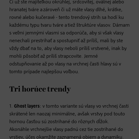
Či už ste majiteľkou okrúhlej, srdcovitej, oválnej alebo
hranatej tváre a zároveň či už máte vlasy dlhé, krátke,
rovné alebo kučeravé - tento trendový strih sa hodí ku
každému typu tvaru tváre a tiež štruktúre vlasov. Dámam
s veľmi jemnými vlasmi sa odporúča, aby si však vlasy
nenechali prestrihať a spostupniť až príliš, mali by ste
vždy dbať na to, aby vlasy neboli príliš vrstvené, inak by
mohli pôsobiť až príliš strapcovite. Jemné
odstupňovanie až po vlasy na vrchnej časti hlavy sú v
tomto prípade najlepšou voľbou.
Tri horúce trendy
1.
Ghost layers
: v tomto variante sú vlasy vo vrchnej časti
skrátené len naozaj minimálne, avšak vrstvy pod touto
hornou časťou sú zostrihané do rôznych dĺžok.
Akonáhle vrchnejšie vlasy padnú cez tie zostrihané do
vrstiev, účes okamžite zaznamená objem a dynamiku.