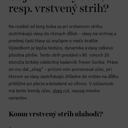
resp. vrstvený strih?
Na rozdiel od long boba sa pri vrstvenom strihu
zostrihávajú vlasy do rôznych dĺžok – vlasy na vrchnej a
prednej časti hlavy sú zvyčajne o niečo kratšie.
Výsledkom je lepšia textúra, dynamika a vlasy celkovo
pôsobia plnšie. Tento strih preslávil v 80. rokoch 20.
storočia britský celebritný kaderník Trevor Sorbie. Práve
on mu dal „shag“ – pričom ním pomenoval účes, pri
ktorom sa vlasy zastrihávajú úhľadne do vrstiev na dĺžku
približne po plecia a doladené sú ofinou. V súčasnosti
má tento trendy účes,
shag
cut, naozaj mnoho
variantov.
Komu vrstvený strih ulahodí?