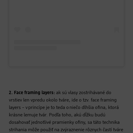
2. Face framing layers:
ak sú vlasy zostrihávané do
vrstiev len vpredu okolo tváre, ide o tzv. face framing
layers – v princípe je to teda o niečo dlhšia ofina, ktorá
krásne lemuje tvár. Podľa toho, akú dĺžku budú
dosahovať jednotlivé pramienky ofiny, sa táto technika
strihania môže použiť na zvýraznenie rôznych častí tváre