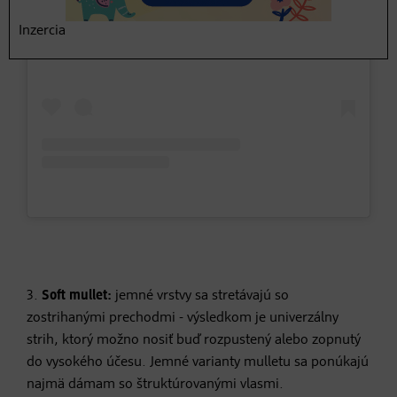
Sieh dir diesen Beitrag auf Instagram an
Inzercia
3.
Soft mullet:
jemné vrstvy sa stretávajú so
zostrihanými prechodmi - výsledkom je univerzálny
strih, ktorý možno nosiť buď rozpustený alebo zopnutý
do vysokého účesu. Jemné varianty mulletu sa ponúkajú
najmä dámam so štruktúrovanými vlasmi.