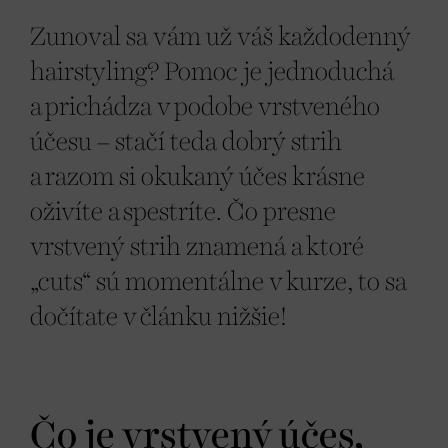
Zunoval sa vám už váš každodenný
hairstyling? Pomoc je jednoduchá
a prichádza v podobe vrstveného
účesu – stačí teda dobrý strih
a razom si okukaný účes krásne
oživíte a spestríte. Čo presne
vrstvený strih znamená a ktoré
„cuts“ sú momentálne v kurze, to sa
dočítate v článku nižšie!
Čo je vrstvený účes,