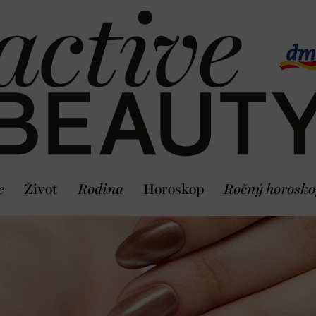
e
Život
Rodina
Horoskop
Ročný horosko