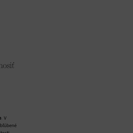
nosiť
o
. V
obľúbené