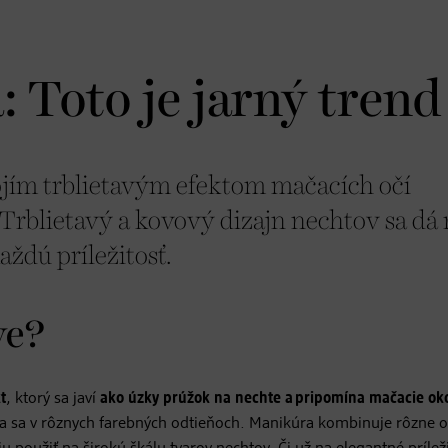
 Toto je jarný trend
ím trblietavým efektom mačacích očí
rblietavý a kovový dizajn nechtov sa dá 
ždú príležitosť.
ye?
t
, ktorý sa javí
ako úzky prúžok na nechte a pripomína mačacie ok
ieta sa v rôznych farebných odtieňoch. Manikúra kombinuje rôzne 