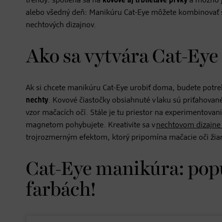
trendy: spolieha sa na
kovové aj trblietavé prvky
a možno j
alebo všedný deň: Manikúru Cat-Eye môžete kombinovať 
nechtových dizajnov.
Ako sa vytvára Cat-Eye
Ak si chcete manikúru Cat-Eye urobiť doma, budete potr
nechty
. Kovové čiastočky obsiahnuté v laku sú priťahova
vzor mačacích očí. Stále je tu priestor na experimentov
magnetom pohybujete. Kreativite sa v
nechtovom dizajn
trojrozmerným efektom, ktorý pripomína mačacie oči žiari
Cat-Eye manikúra: pop
farbách!