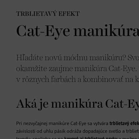
TRBLIETAVÝ EFEKT
Cat-Eye manikúra:
Hľadáte novú módnu manikúru? Svoj
okamžite zaujme manikúra Cat-Eye. T
v rôznych farbách a kombinovať na ka
Aká je manikúra Cat-E
Pri nezvyčajnej manikúre Cat-Eye sa vytvára
trblietavý efek
závislosti od uhlu pásik odráža dopadajúce svetlo a trbl