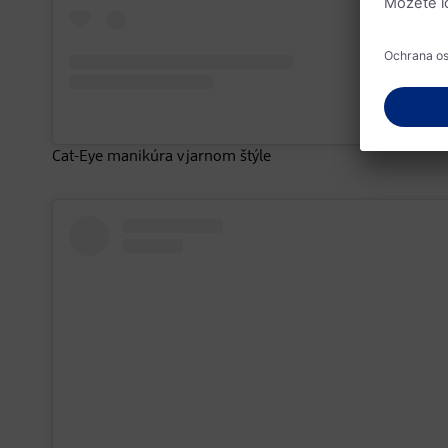
Cat-Eye manikúra v jarnom štýle