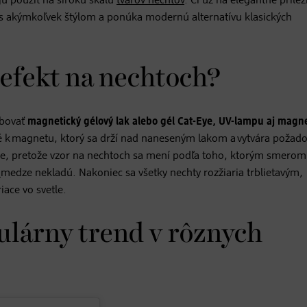
u použiť na širokú škálu
tvarov nechtov
. Či už na elegantné prílež
s akýmkoľvek štýlom a ponúka modernú alternatívu klasických
 efekt na nechtoch?
ebovať
magnetický gélový lak alebo gél Cat-Eye, UV-lampu aj magn
né k magnetu, ktorý sa drží nad naneseným lakom a vytvára požad
anie, pretože vzor na nechtoch sa mení podľa toho, ktorým smerom
e
medze nekladú. Nakoniec sa všetky nechty rozžiaria trblietavým,
ace vo svetle.
ulárny trend v rôznych