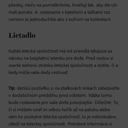
plienky, niečo na pomaškrtenie, hračky) tak, aby ste ich
mali poruke. A: cestovanie s batohom a taškami cez
rameno je jednoduchšie ako s kufrom na kolieskach.
Lietadlo
Každá letecká spoločnosť má iné pravidlá týkajúce sa
nároku na bezplatnú letenku pre dieťa. Pred cestou si
overte webovú stránku leteckej spoločnosti a zistite, či a
kedy môže vaše dieťa cestovať.
Tip
: detskú postieľku si na diaľkových linkách zabezpečte
v dostatočnom predstihu pred odletom. Vďaka tomu
bude cestovanie pre vaše dieťa pokojnejšie. Dôležité: To,
či si môžete vziať so sebou kočík až na palubu alebo
vám ho poskytne letecká spoločnosť, to je individuálne,
záleží na leteckej spoločnosti. Potrebné informácie si