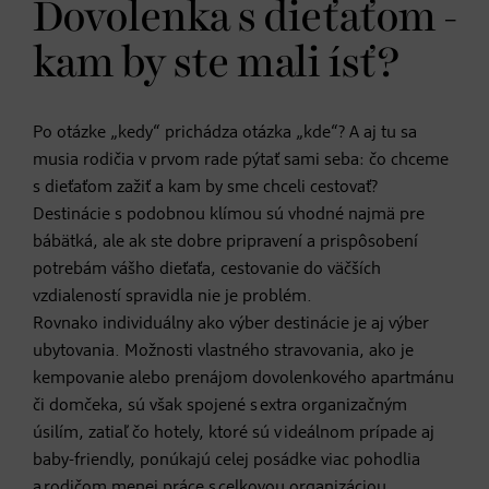
Dovolenka s dieťaťom -
kam by ste mali ísť?
Po otázke „kedy“ prichádza otázka „kde“? A aj tu sa
musia rodičia v prvom rade pýtať sami seba: čo chceme
s dieťaťom zažiť a kam by sme chceli cestovať?
Destinácie s podobnou klímou sú vhodné najmä pre
bábätká, ale ak ste dobre pripravení a prispôsobení
potrebám vášho dieťaťa, cestovanie do väčších
vzdialeností spravidla nie je problém.
Rovnako individuálny ako výber destinácie je aj výber
ubytovania. Možnosti vlastného stravovania, ako je
kempovanie alebo prenájom dovolenkového apartmánu
či domčeka, sú však spojené s extra organizačným
úsilím, zatiaľ čo hotely, ktoré sú v ideálnom prípade aj
baby-friendly, ponúkajú celej posádke viac pohodlia
a rodičom menej práce s celkovou organizáciou.