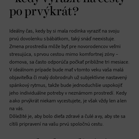
po prvýkrát?
Ideálny čas, kedy by si mala rodinka vyraziť na svoju
prvú dovolenku s bábätkom, taký snáď neexistuje.
Zmena prostredia môže byť pre novorodencov veľmi
stresujúca, s prvou cestou mimo komfortnej zóny –
domova, sa často odporúča počkať približne tri mesiace.
V ideálnom prípade bude mať v tomto veku vaša malá
objaviteľka či malý dobrodruh už subjektívne nastavený
spánkový rytmus, takže bude jednoduchšie uspokojiť
jeho individuálne potreby v neznámom prostredí. Kedy
a ako prvýkrát niekam vycestujete, je však vždy len a len
na vás.
Dôležité je, aby bolo dieťa zdravé a čulé a vy, aby ste sa
cítili pripravení na vašu prvú spoločnú cestu.