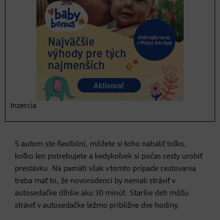
Auto, vlak alebo
lietadlo: čo je najlepšia
voľba, ak cestujete na
dovolenku s
dieťatkom?
Inzercia
Auto
S autom ste flexibilní, môžete si toho nabaliť toľko,
koľko len potrebujete a kedykoľvek si počas cesty urobiť
prestávku. Na pamäti však v tomto prípade cestovania
treba mať to, že novorodenci by nemali stráviť v
autosedačke dlhšie ako 30 minút. Staršie deti môžu
stráviť v autosedačke ležmo približne dve hodiny.