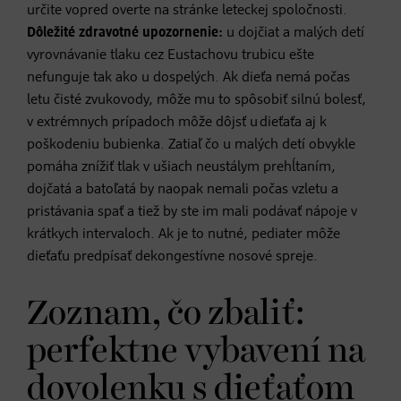
určite vopred overte na stránke leteckej spoločnosti.
Dôležité zdravotné upozornenie:
u dojčiat a malých detí
vyrovnávanie tlaku cez Eustachovu trubicu ešte
nefunguje tak ako u dospelých. Ak dieťa nemá počas
letu čisté zvukovody, môže mu to spôsobiť silnú bolesť,
v extrémnych prípadoch môže dôjsť u dieťaťa aj k
poškodeniu bubienka. Zatiaľ čo u malých detí obvykle
pomáha znížiť tlak v ušiach neustálym prehĺtaním,
dojčatá a batoľatá by naopak nemali počas vzletu a
pristávania spať a tiež by ste im mali podávať nápoje v
krátkych intervaloch. Ak je to nutné, pediater môže
dieťaťu predpísať dekongestívne nosové spreje.
Zoznam, čo zbaliť:
perfektne vybavení na
dovolenku s dieťaťom