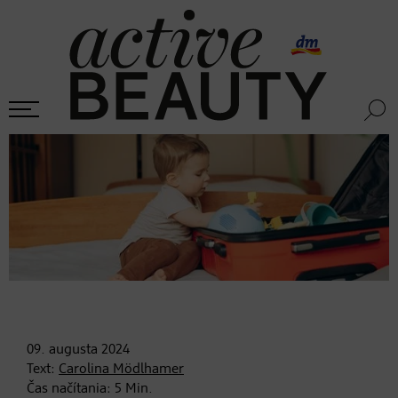
09. augusta
2024
Text:
Carolina Mödlhamer
Čas načítania:
5
Min.