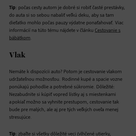
Tip
: počas cesty autom je dobré si robiť časté prestávky,
do auta si so sebou nabaliť veľkú deku, aby sa tam
dieťatko mohlo počas pauzy výdatne ponaťahovať. Viac
informácií na túto tému nájdete v článku
Cestovanie s
bábätkom
.
Vlak
Nemáte k dispozícii auto? Potom je cestovanie vlakom
udržateľnou možnosťou. Rodinné kupé a spacie vozne
ponúkajú pohodlie a potrebné súkromie. Dôležité:
Nezabudnite si kúpiť vopred lístky aj s miestenkami
a pokiaľ možno sa vyhnite prestupom, cestovanie tak
bude pre malých, ale aj pre tých veľkých oveľa menej
stresujúce.
Tip
: zbaľte si všetky dôležité veci (vlhčené utierky,