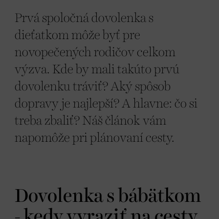
Prvá spoločná dovolenka s
dieťatkom môže byť pre
novopečených rodičov celkom
výzva. Kde by mali takúto prvú
dovolenku tráviť? Aký spôsob
dopravy je najlepší? A hlavne: čo si
treba zbaliť? Náš článok vám
napomôže pri plánovaní cesty.
Dovolenka s bábätkom
- kedy vyraziť na cesty