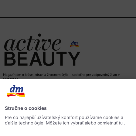
Magazín dm o kráse, zdraví a životnom štýle – spoločne pre zodpovedný život v
rovnováhe