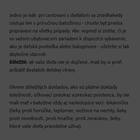
Jedno je isté: pri cestovaní s dieťaťom sa zriedkakedy
cestuje len s príručnou batožinou - chcete byť predsa
pripravení na všetky prípady. Ale: vopred si zistite, či je
vo vašom ubytovacom zariadení k dispozícii vybavenie,
ako je detská postieľka alebo babyphone - ušetríte si tak
zbytočné starosti.
Dôležité:
ak vaše dieťa nie je dojčené, mali by si preň
pribaliť dostatok detskej stravy.
Okrem dôležitých dokladov, ako sú platné doklady
totožnosti, očkovací preukaz a preukaz poistenca, by ste
mali mať v batožine vždy aj nasledujúce veci: lekárnička
(lieky proti horúčke, teplomer, nožnice na nechty, lieky
proti nevoľnosti, proti hnačke, proti zvracaniu, lieky,
ktoré vaše dieťa pravidelne užíva).