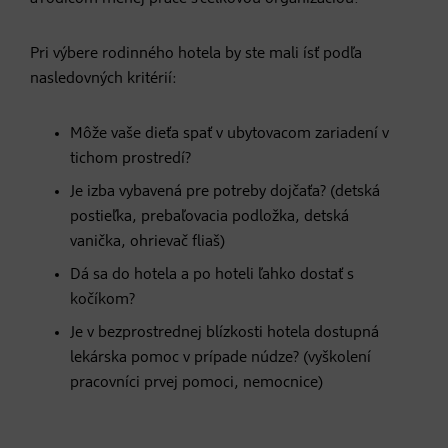
Pri výbere rodinného hotela by ste mali ísť podľa
nasledovných kritérií:
Môže vaše dieťa spať v ubytovacom zariadení v
tichom prostredí?
Je izba vybavená pre potreby dojčaťa? (detská
postieľka, prebaľovacia podložka, detská
vanička, ohrievač fliaš)
Dá sa do hotela a po hoteli ľahko dostať s
kočíkom?
Je v bezprostrednej blízkosti hotela dostupná
lekárska pomoc v prípade núdze? (vyškolení
pracovníci prvej pomoci, nemocnice)