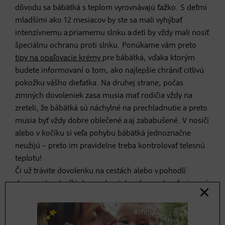
dôvodu sa bábätká s teplom vyrovnávajú ťažko. S deťmi
mladšími ako 12 mesiacov by ste sa mali vyhýbať
intenzívnemu a priamemu slnku a deti by vždy mali nosiť
špeciálnu ochranu proti slnku. Ponúkame vám preto
tipy na opaľovacie krémy
pre bábätká, vďaka ktorým
budete informovaní o tom, ako najlepšie chrániť citlivú
pokožku vášho dieťatka. Na druhej strane, počas
zimných dovoleniek zasa musia mať rodičia vždy na
zreteli, že bábätká sú náchylné na prechladnutie a preto
musia byť vždy dobre oblečené a aj zababušené. V nosiči
alebo v kočíku si veľa pohybu bábätká jednoznačne
neužijú – preto im pravidelne treba kontrolovať telesnú
teplotu!
Či už trávite dovolenku na cestách alebo v pohodlí
doma, v tomto článku sa dozviete, ako sa starať o
jemnú
detskú pokožku
.