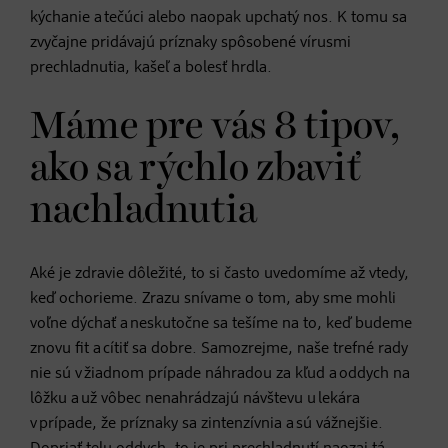
kýchanie a tečúci alebo naopak upchatý nos. K tomu sa
zvyčajne pridávajú príznaky spôsobené vírusmi
prechladnutia, kašeľ a bolesť hrdla.
Máme pre vás 8 tipov,
ako sa rýchlo zbaviť
nachladnutia
Aké je zdravie dôležité, to si často uvedomíme až vtedy,
keď ochorieme. Zrazu snívame o tom, aby sme mohli
voľne dýchať a neskutočne sa tešíme na to, keď budeme
znovu fit a cítiť sa dobre. Samozrejme, naše trefné rady
nie sú v žiadnom prípade náhradou za kľud a oddych na
lôžku a už vôbec nenahrádzajú návštevu u lekára
v prípade, že príznaky sa zintenzívnia a sú vážnejšie.