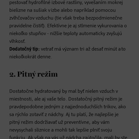
pestovať hydrofilné izbové rastliny, vyvešaním mokrej
bielizne na sušiak v izbe alebo napríklad pomocou
zvlhčovačov vzduchu (tie však treba bezpodmienečne
pravidelne čistiť). Efektívne je aj stlmenie vykurovania o
niekoľko stupňov - nižšie teploty automaticky zvyšujú
vlhkosť.
Dodatočný tip:
vetrať má význam tri až desať minút a to
niekoľkokrát denne.
2. Pitný režim
Dostatočne hydratovaný by mal byť nielen vzduch v
miestnosti, ale aj vaše telo. Dostatočný pitný režim je
pravdepodobne jedným z najjednoduchších trikov, ako
sa rýchlo zotaviť z nádchy. Aj tu platí, že najlepšie je
pitný režim dodržiavať už preventívne, aby vám
nevysychali sliznice a mohli tak lepšie plniť svoju
funkciu. Ak však na vás už nádcha zaútočila, mali by ste