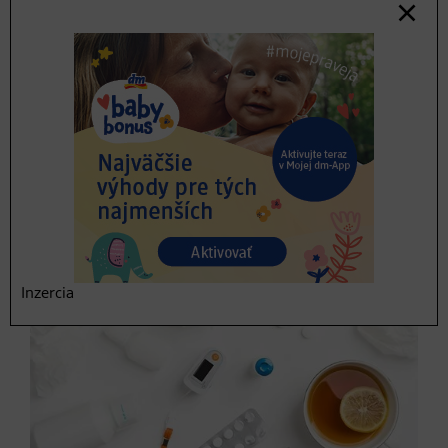
prechladnutie maximalizovať, mali by ste si dopriať
kúpeľ v trvaní 20-25 minút vo vode s teplotou do 39
stupňov. Aby ste zároveň aj chránili svoj krvný obeh,
môžete si najprv sadnúť do vlažnej vody a potom do nej
púšťať čoraz teplejšiu vodu, telo si tak bude privykať
pomaly zvykať na vysoké teploty. Tu opäť načúvajte reči
svojho tela a po kúpeli vstávajte z vane naozaj pomaly,
inak si koledujete o závrat.
Inzercia