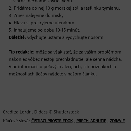
1. V hrnci necháme zovrieť vodu.
2. Pridáme do nej 10 g morskej soli a rastlinku tymianu.
3. Zmes nalejeme do misky.
4. Hlavu si prekryjeme uterákom.
5. Inhalujeme po dobu 10-15 minút.
Dôležité:
vdychujte ústami a vydychujte nosom!
Tip redakcie:
môže sa však stať, že za vašim problémom
nakoniec vôbec nestojí prechladnutie, ale senná nádcha.
Viac informácií o peľových alergiách, ich príznakoch a
možnostiach liečby nájdete v našom
článku
.
Credits: Lordn, Didecs © Shutterstock
Kľúčové slová:
,
,
ČISTIACI PROSTRIEDOK
PRECHLADNUTIE
ZDRAVIE