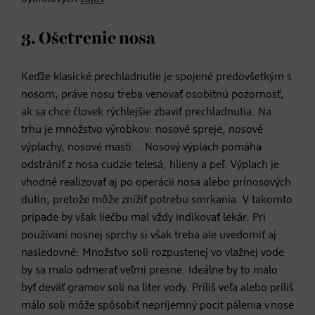
3. Ošetrenie nosa
Keďže klasické prechladnutie je spojené predovšetkým s
nosom, práve nosu treba venovať osobitnú pozornosť,
ak sa chce človek rýchlejšie zbaviť prechladnutia. Na
trhu je množstvo výrobkov: nosové spreje, nosové
výplachy, nosové masti... Nosový výplach pomáha
odstrániť z nosa cudzie telesá, hlieny a peľ. Výplach je
vhodné realizovať aj po operácii nosa alebo prínosových
dutín, pretože môže znížiť potrebu smrkania. V takomto
prípade by však liečbu mal vždy indikovať lekár. Pri
používaní nosnej sprchy si však treba ale uvedomiť aj
nasledovné: Množstvo soli rozpustenej vo vlažnej vode
by sa malo odmerať veľmi presne. Ideálne by to malo
byť deväť gramov soli na liter vody. Príliš veľa alebo príliš
málo soli môže spôsobiť nepríjemný pocit pálenia v nose