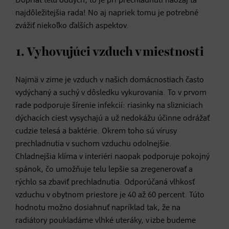
Dopriať telu oddych, to je pri prechladnutí naozaj tá
najdôležitejšia rada! No aj napriek tomu je potrebné
zvážiť niekoľko ďalších aspektov.
1. Vyhovujúci vzduch v miestnosti
Najmä v zime je vzduch v našich domácnostiach často
vydýchaný a suchý v dôsledku vykurovania. To v prvom
rade podporuje šírenie infekcií: riasinky na slizniciach
dýchacích ciest vysychajú a už nedokážu účinne odrážať
cudzie telesá a baktérie. Okrem toho sú vírusy
prechladnutia v suchom vzduchu odolnejšie.
Chladnejšia klíma v interiéri naopak podporuje pokojný
spánok, čo umožňuje telu lepšie sa zregenerovať a
rýchlo sa zbaviť prechladnutia. Odporúčaná vlhkosť
vzduchu v obytnom priestore je 40 až 60 percent. Túto
hodnotu možno dosiahnuť napríklad tak, že na
radiátory poukladáme vlhké uteráky, v izbe budeme