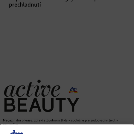
prechladnutí
Magazín dm o kráse, zdraví a životnom štýle – spoločne pre zodpovedný život v
rovnováhe