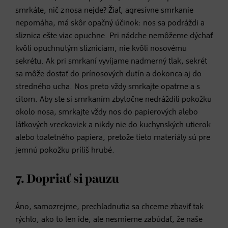
smrkáte, nič z nosa nejde? Žiaľ, agresívne smrkanie
nepomáha, má skôr opačný účinok: nos sa podráždi a
sliznica ešte viac opuchne. Pri nádche nemôžeme dýchať
kvôli opuchnutým slizniciam, nie kvôli nosovému
sekrétu. Ak pri smrkaní vyvíjame nadmerný tlak, sekrét
sa môže dostať do prínosových dutín a dokonca aj do
stredného ucha. Nos preto vždy smrkajte opatrne a s
citom. Aby ste si smrkaním zbytočne nedráždili pokožku
okolo nosa, smrkajte vždy nos do papierových alebo
látkových vreckoviek a nikdy nie do kuchynských utierok
alebo toaletného papiera, pretože tieto materiály sú pre
jemnú pokožku príliš hrubé.
7. Dopriať si pauzu
Áno, samozrejme, prechladnutia sa chceme zbaviť tak
rýchlo, ako to len ide, ale nesmieme zabúdať, že naše