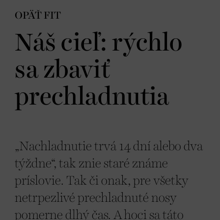
OPÄŤ FIT
Náš cieľ: rýchlo
sa zbaviť
prechladnutia
„Nachladnutie trvá 14 dní alebo dva
týždne“, tak znie staré známe
príslovie. Tak či onak, pre všetky
netrpezlivé prechladnuté nosy
pomerne dlhý čas. A hoci sa táto