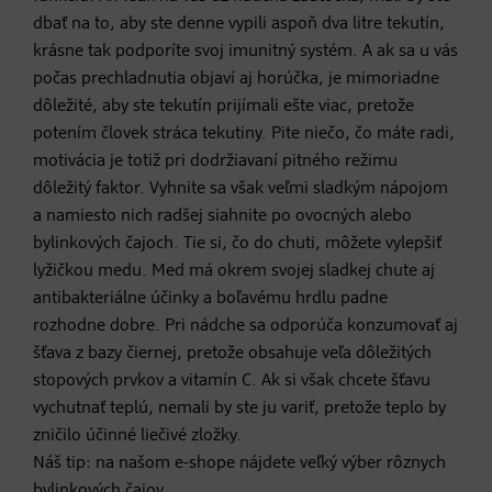
dbať na to, aby ste denne vypili aspoň dva litre tekutín,
krásne tak podporíte svoj imunitný systém. A ak sa u vás
počas prechladnutia objaví aj horúčka, je mimoriadne
dôležité, aby ste tekutín prijímali ešte viac, pretože
potením človek stráca tekutiny. Pite niečo, čo máte radi,
motivácia je totiž pri dodržiavaní pitného režimu
dôležitý faktor. Vyhnite sa však veľmi sladkým nápojom
a namiesto nich radšej siahnite po ovocných alebo
bylinkových čajoch. Tie si, čo do chuti, môžete vylepšiť
lyžičkou medu. Med má okrem svojej sladkej chute aj
antibakteriálne účinky a boľavému hrdlu padne
rozhodne dobre. Pri nádche sa odporúča konzumovať aj
šťava z bazy čiernej, pretože obsahuje veľa dôležitých
stopových prvkov a vitamín C. Ak si však chcete šťavu
vychutnať teplú, nemali by ste ju variť, pretože teplo by
zničilo účinné liečivé zložky.
Náš tip: na našom e-shope nájdete veľký výber rôznych
bylinkových
čajov
.