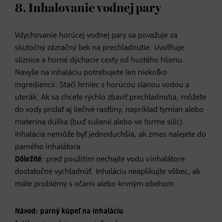
8. Inhalovanie vodnej pary
Vdychovanie horúcej vodnej pary sa považuje za
skutočný zázračný liek na prechladnutie. Uvoľňuje
sliznice a horné dýchacie cesty od hustého hlienu.
Navyše na inhaláciu potrebujete len niekoľko
ingrediencií: Stačí hrniec s horúcou slanou vodou a
uterák. Ak sa chcete rýchlo zbaviť prechladnutia, môžete
do vody pridať aj liečivé rastliny, napríklad tymian alebo
materina dúška (buď sušené alebo vo forme silíc).
Inhalácia nemôže byť jednoduchšia, ak zmes nalejete do
parného inhalátora.
Dôležité
: pred použitím nechajte vodu v inhalátore
dostatočne vychladnúť. Inhaláciu neaplikujte vôbec, ak
máte problémy s očami alebo krvným obehom.
Návod: parný kúpeľ na inhaláciu