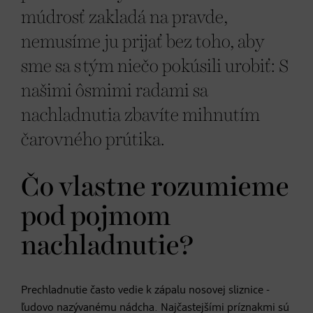
múdrosť zakladá na pravde,
nemusíme ju prijať bez toho, aby
sme sa s tým niečo pokúsili urobiť: S
našimi ôsmimi radami sa
nachladnutia zbavíte mihnutím
čarovného prútika.
Čo vlastne rozumieme
pod pojmom
nachladnutie?
Prechladnutie často vedie k zápalu nosovej sliznice -
ľudovo nazývanému nádcha. Najčastejšími príznakmi sú