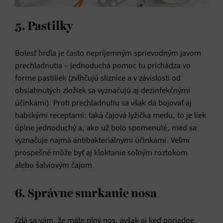
5. Pastilky
Bolesť hrdla je často nepríjemným sprievodným javom
prechladnutia – jednoduchá pomoc tu prichádza vo
forme pastiliek (zvlhčujú sliznice a v závislosti od
obsiahnutých zložiek sa vyznačujú aj dezinfekčnými
účinkami). Proti prechladnutiu sa však dá bojovať aj
babskými receptami: taká čajová lyžička medu, to je liek
úplne jednoduchý a, ako už bolo spomenuté, med sa
vyznačuje najmä antibakteriálnymi účinkami. Veľmi
prospešné môže byť aj kloktanie soľným roztokom
alebo šalviovým čajom.
6. Správne smrkanie nosa
Zdá sa vám, že máte plný nos, avšak aj keď poriadne