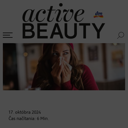
17. októbra
2024
Čas načítania:
6
Min.