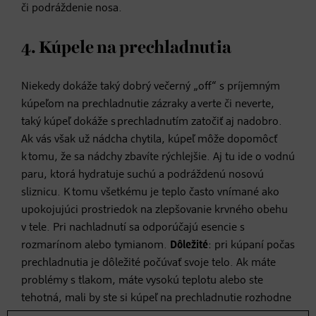
či podráždenie nosa.
4. Kúpele na prechladnutia
Niekedy dokáže taký dobrý večerný „off“ s príjemným
kúpeľom na prechladnutie zázraky a verte či neverte,
taký kúpeľ dokáže s prechladnutím zatočiť aj nadobro.
Ak vás však už nádcha chytila, kúpeľ môže dopomôcť
k tomu, že sa nádchy zbavíte rýchlejšie. Aj tu ide o vodnú
paru, ktorá hydratuje suchú a podráždenú nosovú
sliznicu. K tomu všetkému je teplo často vnímané ako
upokojujúci prostriedok na zlepšovanie krvného obehu
v tele. Pri nachladnutí sa odporúčajú esencie s
rozmarínom alebo tymianom.
Dôležité
: pri kúpaní počas
prechladnutia je dôležité počúvať svoje telo. Ak máte
problémy s tlakom, máte vysokú teplotu alebo ste
tehotná, mali by ste si kúpeľ na prechladnutie rozhodne
radšej odoprieť. Ak chcete naopak účinky kúpeľa na