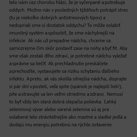
telo nám cez chorobu hlási, že je vyčerpané a potrebuje
oddych. Možno nás v posledných týždňoch potrápil stres
(tu je niekoľko dobrých antistresových tipov) a
nedopriali sme si dostatok oddychu? To môže oslabiť
imunitný systém a spôsobiť, že sme náchylnejší na
infekcie. Ak nás už prepadne nádcha, chceme sa
samozrejme čím skôr postaviť zase na nohy a byť fit. Aby
sme však zostali dlho zdraví, je potrebné nádchu vyležať
a správne sa liečiť. Ak prechladnutie preskáčete
a prechodíte, vystavujete sa riziku schytaniu ďalšieho
infektu. A preto, ak vás skolila silnejšia nádcha, doprajte
si pár dní v posteli, veľa spite (spánok je najlepší liek!),
pite a stravujte sa len veľmi striedmo a zdravo. Nemusí
to byť vždy len stará dobrá slepačia polievka. Ľahký
zeleninový vývar alebo varená zelenina sú aj pre
oslabené telo stráviteľnejšie ako mastné a sladké jedlá a
dodajú mu energiu potrebnú na rýchle zotavenie.