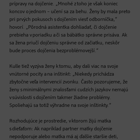
prípravy na dojčenie. „Mnohé z toho je však koniec
koncov o jednom – učení sa za behu. Ženy by mala preto
pri prvých pokusoch s dojčením viesť odborníčka,“
hovorí. „Pôrodná asistentka dohliadať, či dojčenie
prebieha v poriadku a či sa bábätko správne prisáva. Ak
sa žena priučí dojčeniu správne od začiatku, neskôr
bude proces dojčenia bezproblémovejší.“
Kulle tiež vyzýva ženy k tomu, aby dali viac na svoje
vnútorné pocity a na inštinkt: „Niekedy prichádza
zbytočne veľa intervencií zvonku. Často pozorujeme, že
ženy s minimálnymi znalosťami cudzích jazykov nemajú
v súvislosti s dojčením takmer žiadne problémy.
Spoliehajú sa totiž výhradne na svoje inštinkty.“
Rozhodujúce je prostredie, v ktorom žijú matka
s dieťaťom: Ak napríklad partner matky dojčenie
nepodporuje alebo matka má aj ďalšie staršie deti,