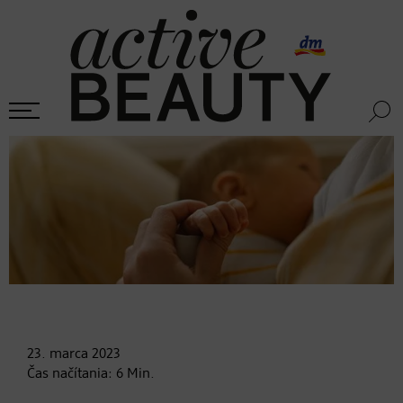
23. marca
2023
Čas načítania:
6
Min.