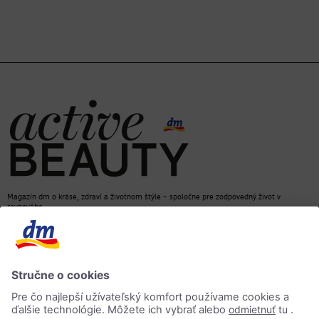
Magazín dm o kráse, zdraví a životnom štýle – spoločne pre zodpovedný život v
rovnováhe