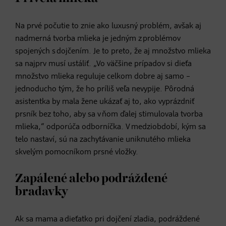
Na prvé počutie to znie ako luxusný problém, avšak aj
nadmerná tvorba mlieka je jedným z problémov
spojených s dojčením. Je to preto, že aj množstvo mlieka
sa najprv musí ustáliť. „Vo väčšine prípadov si dieťa
množstvo mlieka reguluje celkom dobre aj samo –
jednoducho tým, že ho príliš veľa nevypije. Pôrodná
asistentka by mala žene ukázať aj to, ako vyprázdniť
prsník bez toho, aby sa v ňom ďalej stimulovala tvorba
mlieka,“ odporúča odborníčka. V medziobdobí, kým sa
telo nastaví, sú na zachytávanie uniknutého mlieka
skvelým pomocníkom prsné vložky.
Zapálené alebo podráždené
bradavky
Ak sa mama a dieťatko pri dojčení zladia, podráždené