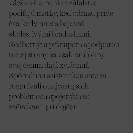
väčšie sklamanie a zúfalstvo
pociťujú matky, keď odrazu príde
čas, kedy musia bojovať
s bolestivými bradavkami.
S odborným prístupom a podporou
tretej strany sa však problémy
s dojčením dajú zvládnuť.
S pôrodnou asistentkou sme sa
rozprávali o najčastejších
problémoch spojených so
začiatkami pri dojčení.