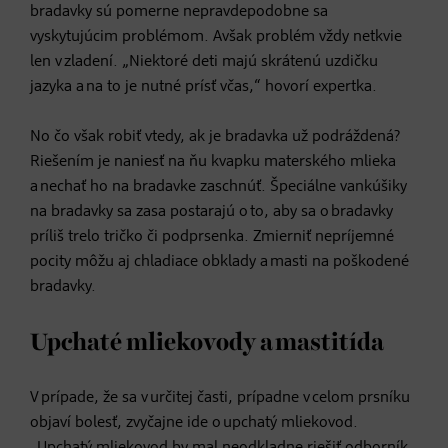
bradavky sú pomerne nepravdepodobne sa
vyskytujúcim problémom. Avšak problém vždy netkvie
len v zladení. „Niektoré deti majú skrátenú uzdičku
jazyka a na to je nutné prísť včas,“ hovorí expertka.
No čo však robiť vtedy, ak je bradavka už podráždená?
Riešením je naniesť na ňu kvapku materského mlieka
a nechať ho na bradavke zaschnúť. Špeciálne vankúšiky
na bradavky sa zasa postarajú o to, aby sa o bradavky
príliš trelo tričko či podprsenka. Zmierniť nepríjemné
pocity môžu aj chladiace obklady a masti na poškodené
bradavky.
Upchaté mliekovody a mastitída
V prípade, že sa v určitej časti, prípadne v celom prsníku
objaví bolesť, zvyčajne ide o upchatý mliekovod.
„Upchatý mliekovod by mal neodkladne riešiť odborník.