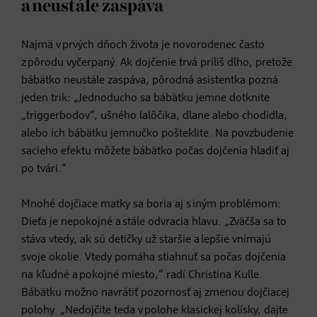
a neustále zaspáva
Najmä v prvých dňoch života je novorodenec často
z pôrodu vyčerpaný. Ak dojčenie trvá príliš dlho, pretože
bábätko neustále zaspáva, pôrodná asistentka pozná
jeden trik: „Jednoducho sa bábätku jemne dotknite
„triggerbodov“, ušného lalôčika, dlane alebo chodidla,
alebo ich bábätku jemnučko pošteklite. Na povzbudenie
sacieho efektu môžete bábätko počas dojčenia hladiť aj
po tvári.“
Mnohé dojčiace matky sa boria aj s iným problémom:
Dieťa je nepokojné a stále odvracia hlavu. „Zväčša sa to
stáva vtedy, ak sú detičky už staršie a lepšie vnímajú
svoje okolie. Vtedy pomáha stiahnuť sa počas dojčenia
na kľudné a pokojné miesto,“ radí Christina Kulle.
Bábätku možno navrátiť pozornosť aj zmenou dojčiacej
polohy. „Nedojčite teda v polohe klasickej kolísky, dajte