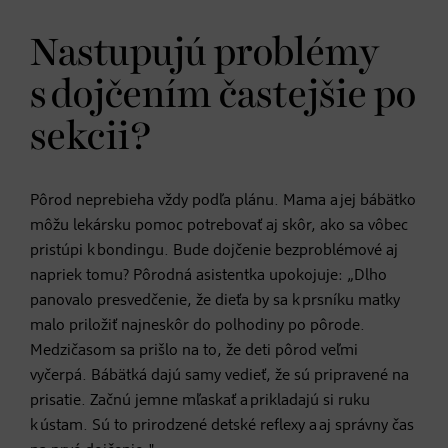
Nastupujú problémy
s dojčením častejšie po
sekcii?
Pôrod neprebieha vždy podľa plánu. Mama a jej bábätko
môžu lekársku pomoc potrebovať aj skôr, ako sa vôbec
pristúpi k bondingu. Bude dojčenie bezproblémové aj
napriek tomu? Pôrodná asistentka upokojuje: „Dlho
panovalo presvedčenie, že dieťa by sa k prsníku matky
malo priložiť najneskôr do polhodiny po pôrode.
Medzičasom sa prišlo na to, že deti pôrod veľmi
vyčerpá. Bábätká dajú samy vedieť, že sú pripravené na
prisatie. Začnú jemne mľaskať a prikladajú si ruku
k ústam. Sú to prirodzené detské reflexy a aj správny čas