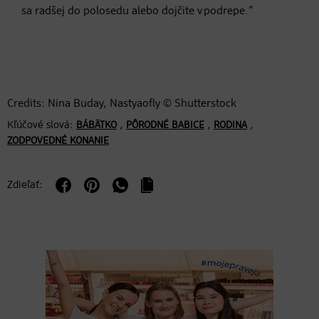
sa radšej do polosedu alebo dojčite v podrepe.“
Credits: Nina Buday, Nastyaofly © Shutterstock
Kľúčové slová:
,
,
,
BÁBÄTKO
PÔRODNÉ BABICE
RODINA
ZODPOVEDNÉ KONANIE
Zdieľať: