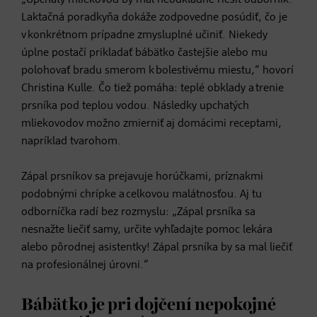
Laktačná poradkyňa dokáže zodpovedne posúdiť, čo je
v konkrétnom prípadne zmysluplné učiniť. Niekedy
úplne postačí prikladať bábätko častejšie alebo mu
polohovať bradu smerom k bolestivému miestu,“ hovorí
Christina Kulle. Čo tiež pomáha: teplé obklady a trenie
prsníka pod teplou vodou. Následky upchatých
mliekovodov možno zmierniť aj domácimi receptami,
napríklad tvarohom.
Zápal prsníkov sa prejavuje horúčkami, príznakmi
podobnými chrípke a celkovou malátnosťou. Aj tu
odborníčka radí bez rozmyslu: „Zápal prsníka sa
nesnažte liečiť samy, určite vyhľadajte pomoc lekára
alebo pôrodnej asistentky! Zápal prsníka by sa mal liečiť
na profesionálnej úrovni.“
Bábätko je pri dojčení nepokojné