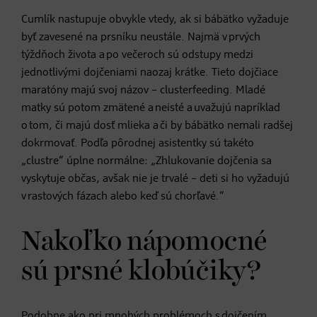
Cumlík nastupuje obvykle vtedy, ak si bábätko vyžaduje
byť zavesené na prsníku neustále. Najmä v prvých
týždňoch života a po večeroch sú odstupy medzi
jednotlivými dojčeniami naozaj krátke. Tieto dojčiace
maratóny majú svoj názov – clusterfeeding. Mladé
matky sú potom zmätené a neisté a uvažujú napríklad
o tom, či majú dosť mlieka a či by bábätko nemali radšej
dokrmovať. Podľa pôrodnej asistentky sú takéto
„clustre“ úplne normálne: „Zhlukovanie dojčenia sa
vyskytuje občas, avšak nie je trvalé – deti si ho vyžadujú
v rastových fázach alebo keď sú chorľavé.“
Nakoľko nápomocné
sú prsné klobúčiky?
Podobne ako pri mnohých problémoch s dojčením,