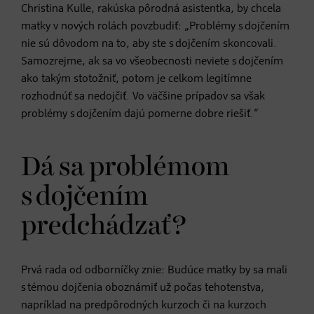
Christina Kulle, rakúska pôrodná asistentka, by chcela
matky v nových rolách povzbudiť: „Problémy s dojčením
nie sú dôvodom na to, aby ste s dojčením skoncovali.
Samozrejme, ak sa vo všeobecnosti neviete s dojčením
ako takým stotožniť, potom je celkom legitímne
rozhodnúť sa nedojčiť. Vo väčšine prípadov sa však
problémy s dojčením dajú pomerne dobre riešiť.“
Dá sa problémom
s dojčením
predchádzať?
Prvá rada od odborníčky znie: Budúce matky by sa mali
s témou dojčenia oboznámiť už počas tehotenstva,
napríklad na predpôrodných kurzoch či na kurzoch