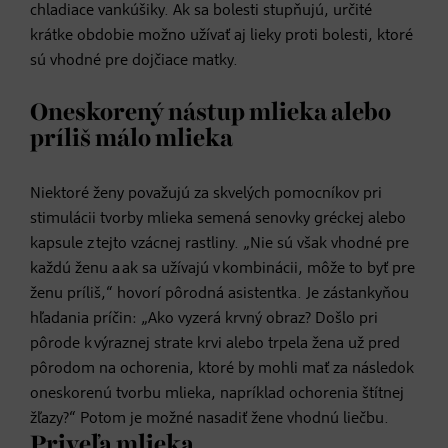
chladiace vankúšiky. Ak sa bolesti stupňujú, určité
krátke obdobie možno užívať aj lieky proti bolesti, ktoré
sú vhodné pre dojčiace matky.
Oneskorený nástup mlieka alebo
príliš málo mlieka
Niektoré ženy považujú za skvelých pomocníkov pri
stimulácii tvorby mlieka semená senovky gréckej alebo
kapsule z tejto vzácnej rastliny. „Nie sú však vhodné pre
každú ženu a ak sa užívajú v kombinácii, môže to byť pre
ženu príliš,“ hovorí pôrodná asistentka. Je zástankyňou
hľadania príčin: „Ako vyzerá krvný obraz? Došlo pri
pôrode k výraznej strate krvi alebo trpela žena už pred
pôrodom na ochorenia, ktoré by mohli mať za následok
oneskorenú tvorbu mlieka, napríklad ochorenia štítnej
žľazy?“ Potom je možné nasadiť žene vhodnú liečbu.
Priveľa mlieka