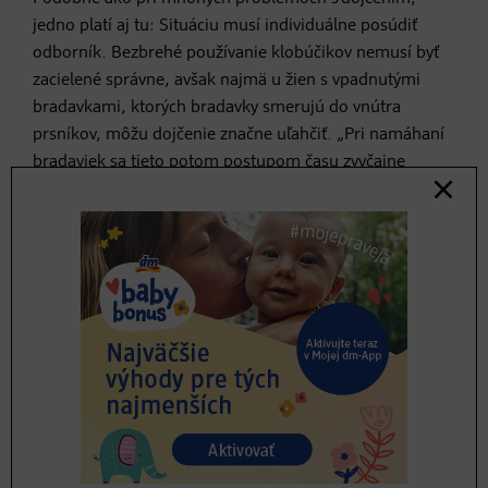
jedno platí aj tu: Situáciu musí individuálne posúdiť
odborník. Bezbrehé používanie klobúčikov nemusí byť
zacielené správne, avšak najmä u žien s vpadnutými
bradavkami, ktorých bradavky smerujú do vnútra
prsníkov, môžu dojčenie značne uľahčiť. „Pri namáhaní
bradaviek sa tieto potom postupom času zvyčajne
formujú viac smerom do vonku. A vtedy už možno dať
klobúčiky opäť bokom. Len veľmi málo žien reálne
potrebuje prsné klobúčiky po celú dobu dojčenia,“
vysvetľuje Christina Kulle.