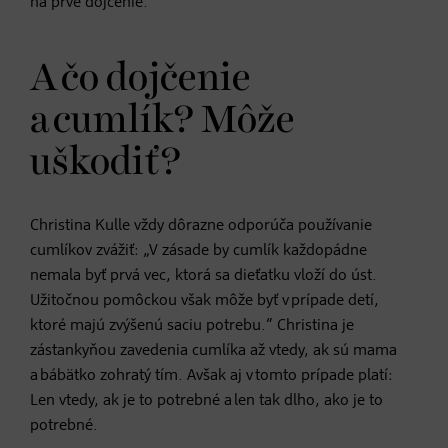
na prvé dojčenie."
A čo dojčenie
a cumlík? Môže
uškodiť?
Christina Kulle vždy dôrazne odporúča používanie
cumlíkov zvážiť: „V zásade by cumlík každopádne
nemala byť prvá vec, ktorá sa dieťatku vloží do úst.
Užitočnou pomôckou však môže byť v prípade detí,
ktoré majú zvýšenú saciu potrebu.“ Christina je
zástankyňou zavedenia cumlíka až vtedy, ak sú mama
a bábätko zohratý tím. Avšak aj v tomto prípade platí:
Len vtedy, ak je to potrebné a len tak dlho, ako je to
potrebné.