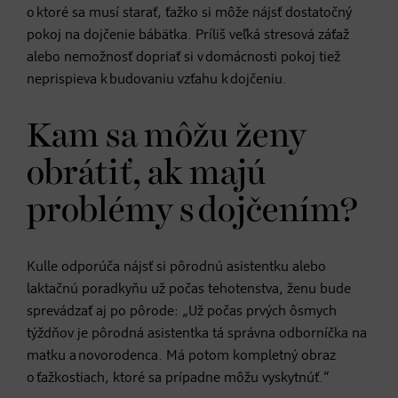
o ktoré sa musí starať, ťažko si môže nájsť dostatočný
pokoj na dojčenie bábätka. Príliš veľká stresová záťaž
alebo nemožnosť dopriať si v domácnosti pokoj tiež
neprispieva k budovaniu vzťahu k dojčeniu.
Kam sa môžu ženy
obrátiť, ak majú
problémy s dojčením?
Kulle odporúča nájsť si pôrodnú asistentku alebo
laktačnú poradkyňu už počas tehotenstva, ženu bude
sprevádzať aj po pôrode: „Už počas prvých ôsmych
týždňov je pôrodná asistentka tá správna odborníčka na
matku a novorodenca. Má potom kompletný obraz
o ťažkostiach, ktoré sa prípadne môžu vyskytnúť.“