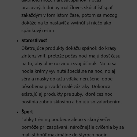
alkoholu môže narúšať spánok. Počas
pracovných dní by mal človek skúsiť ísť spať
zakaždým v tom istom čase, potom sa mozog
dokáže na to nastaviť a vyvinúť si niečo ako
spánkový režim.
Starostlivosť
Ošetrujúce produkty dokážu spánok do krásy
zintenzívniť, pretože počas noci majú dosť času
na to, aby plne rozvinuli svoj účinok. Na to sa
hodia krémy vyvinuté špeciálne na noc, no aj
séra a masky dokážu vďaka nerušenej dobe
pôsobenia privodiť malé zázraky. Dokonca
existujú aj produkty pre zuby, ktoré cez noc
posilnia zubnú sklovinu a bojujú so zafarbením.
Šport
Ľahký tréning poobede alebo v skorý večer
pomôže pri zaspávaní, náročnejšie cvičenia by sa
mali stihnúť maximálne do štyroch hodín