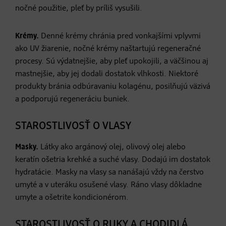
nočné použitie, pleť by príliš vysušili.
Krémy.
Denné krémy chránia pred vonkajšími vplyvmi
ako UV žiarenie, nočné krémy naštartujú regeneračné
procesy. Sú výdatnejšie, aby pleť upokojili, a väčšinou aj
mastnejšie, aby jej dodali dostatok vlhkosti. Niektoré
produkty bránia odbúravaniu kolagénu, posilňujú väzivá
a podporujú regeneráciu buniek.
STAROSTLIVOSŤ O VLASY
Masky.
Látky ako argánový olej, olivový olej alebo
keratín ošetria krehké a suché vlasy. Dodajú im dostatok
hydratácie. Masky na vlasy sa nanášajú vždy na čerstvo
umyté a v uteráku osušené vlasy. Ráno vlasy dôkladne
umyte a ošetrite kondicionérom.
STAROSTLIVOSŤ O RUKY A CHODIDLÁ