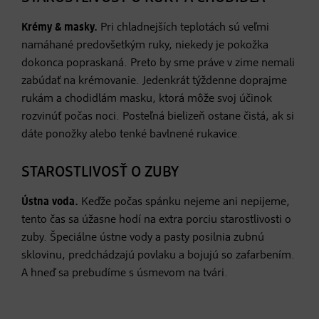
Krémy & masky.
Pri chladnejších teplotách sú veľmi
namáhané predovšetkým ruky, niekedy je pokožka
dokonca popraskaná. Preto by sme práve v zime nemali
zabúdať na krémovanie. Jedenkrát týždenne doprajme
rukám a chodidlám masku, ktorá môže svoj účinok
rozvinúť počas noci. Posteľná bielizeň ostane čistá, ak si
dáte ponožky alebo tenké bavlnené rukavice.
STAROSTLIVOSŤ O ZUBY
Ústna voda.
Keďže počas spánku nejeme ani nepijeme,
tento čas sa úžasne hodí na extra porciu starostlivosti o
zuby. Špeciálne ústne vody a pasty posilnia zubnú
sklovinu, predchádzajú povlaku a bojujú so zafarbením.
A hneď sa prebudíme s úsmevom na tvári.