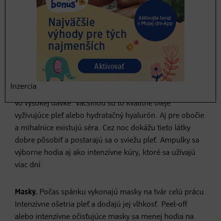
korenistým jedlám, kofeínu a alkoholu.
Aminokyselina tryptofán pôsobí upokojujúco,
podporuje dobrú náladu a redukuje hmotnosť.
Telo si ju nevie samo vytvoriť, preto je dobré
prijať ju cez potravu.
STAROSTLIVOSŤ O TVÁR
Inzercia
Koncentráty.
Séra alebo ampulky obsahujú výdatné látky
vo vysokej dávke. Väčšinou sú to kvalitné oleje
vyživujúce pleť alebo hydratačný hyalurón. Aj pre obočie
a mihalnice existujú séra. Cez noc dokážu tieto látky
dobre pôsobiť a postarajú sa o sviežu pleť. Ampulky sa
výborne hodia aj ako intenzívne kúry, ktoré sa užívajú
viac dní.
Masky.
Počas spánku vykonajú masky na tvár celú prácu.
Intenzívne ošetria pleť a dodajú jej vlhkosť. Peel-off
alebo intenzívne očisťujúce masky sa menej hodia na