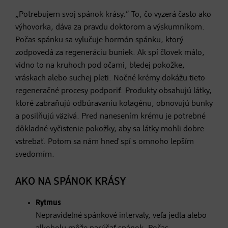
„Potrebujem svoj spánok krásy.“ To, čo vyzerá často ako
výhovorka, dáva za pravdu doktorom a výskumníkom.
Počas spánku sa vylučuje hormón spánku, ktorý
zodpovedá za regeneráciu buniek. Ak spí človek málo,
vidno to na kruhoch pod očami, bledej pokožke,
vráskach alebo suchej pleti. Nočné krémy dokážu tieto
regeneračné procesy podporiť. Produkty obsahujú látky,
ktoré zabraňujú odbúravaniu kolagénu, obnovujú bunky
a posilňujú väzivá. Pred nanesením krému je potrebné
dôkladné vyčistenie pokožky, aby sa látky mohli dobre
vstrebať. Potom sa nám hneď spí s omnoho lepším
svedomím.
AKO NA SPÁNOK KRÁSY
Rytmus
Nepravidelné spánkové intervaly, veľa jedla alebo