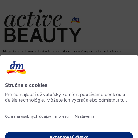
Magazín dm o kráse, zdraví a životnom štýle – spoločne pre zodpovedný život v
rovnováhe
dm e-shop
Kontakt
ACTIVE BEAUTY magazín
Impressum
Ochrana osobných údajov
Informácia o prístupnosti
AI-smernica