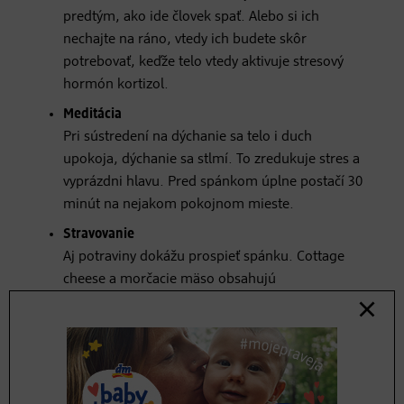
predtým, ako ide človek spať. Alebo si ich
nechajte na ráno, vtedy ich budete skôr
potrebovať, keďže telo vtedy aktivuje stresový
hormón kortizol.
Meditácia
Pri sústredení na dýchanie sa telo i duch
upokoja, dýchanie sa stlmí. To zredukuje stres a
vyprázdni hlavu. Pred spánkom úplne postačí 30
minút na nejakom pokojnom mieste.
Stravovanie
Aj potraviny dokážu prospieť spánku. Cottage
cheese a morčacie mäso obsahujú
aminokyselinu tryptofán*, ktorá riadi spánok. Aj
zelená listová zelenina ako kapusta, špenát,
potočnica lekárska a hlávkový kel dopomôže k
relaxu vďaka vysokému obsahu horčíka.
Predtým, ako idete spať, by ste sa mali vyhnúť