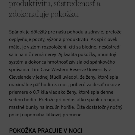
produktivitu, sústredenosť a
zdokonaľuje pokožku.
Spánok je dôležitý pre našu pohodu a zdravie, pretože
ovplyvňuje pocity, výzor a produktivitu. Ak spí človek
málo, je v zlom rozpoložení, cíti sa biedne, nesústredí
sa a na nič nemá nervy. Aj kvalita pokožky, imunitný
systém a dokonca hmotnosť závisia od spánkového
správania. Tím Case Western Reserve University v
Clevelande v jednej štúdii uviedol, že ženy, ktoré spia
maximálne päť hodín za noc, priberú za desať rokov v
priemere o 0,7 kila viac ako ženy, ktoré spia denne
sedem hodín. Pretože pri nedostatku spánku reagujú
mastné bunky na inzulín horšie. Čiže dostatočný nočný
pokoj napomáha látkovej premene.
POKOŽKA PRACUJE V NOCI