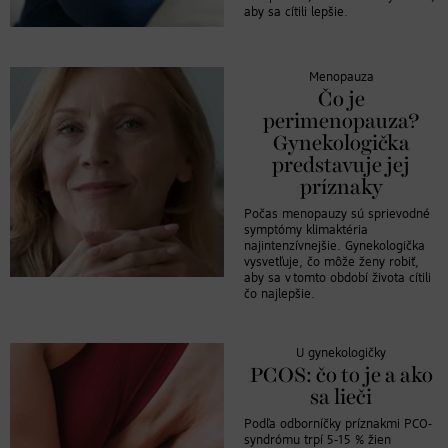
aby sa cítili lepšie.
Menopauza
Čo je
perimenopauza?
Gynekologička
predstavuje jej
príznaky
Počas menopauzy sú sprievodné
symptómy klimaktéria
najintenzívnejšie. Gynekologička
vysvetľuje, čo môže ženy robiť,
aby sa v tomto období života cítili
čo najlepšie.
U gynekologičky
PCOS: čo to je a ako
sa lieči
Podľa odborníčky príznakmi PCO-
syndrómu trpí 5-15 % žien