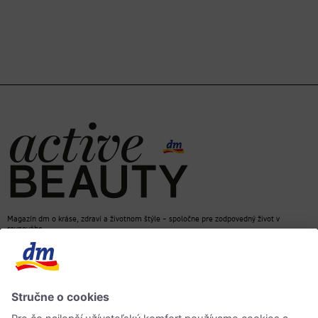
Magazín dm o kráse, zdraví a životnom štýle – spoločne pre zodpovedný život v
rovnováhe