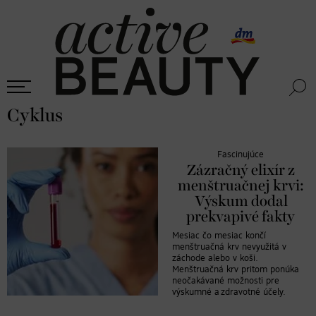
Cyklus
Fascinujúce
Zázračný elixír z
menštruačnej krvi:
Výskum dodal
prekvapivé fakty
Mesiac čo mesiac končí
menštruačná krv nevyužitá v
záchode alebo v koši.
Menštruačná krv pritom ponúka
neočakávané možnosti pre
výskumné a zdravotné účely.