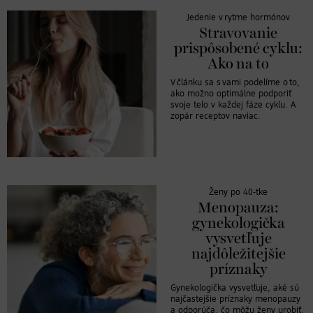
Jedenie v rytme hormónov
Stravovanie
prispôsobené cyklu:
Ako na to
V článku sa s vami podelíme o to,
ako možno optimálne podporiť
svoje telo v každej fáze cyklu. A
zopár receptov naviac.
Ženy po 40-tke
Menopauza:
gynekologička
vysvetľuje
najdôležitejšie
príznaky
Gynekologička vysvetľuje, aké sú
najčastejšie príznaky menopauzy
a odporúča, čo môžu ženy urobiť,