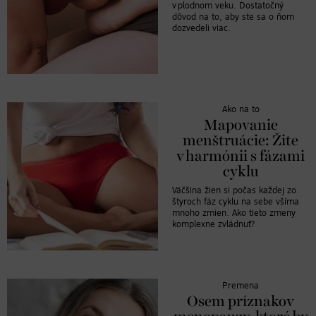
v plodnom veku. Dostatočný
dôvod na to, aby ste sa o ňom
dozvedeli viac.
Ako na to
Mapovanie
menštruácie: Žite
v harmónii s fázami
cyklu
Väčšina žien si počas každej zo
štyroch fáz cyklu na sebe všíma
mnoho zmien. Ako tieto zmeny
komplexne zvládnuť?
Premena
Osem príznakov