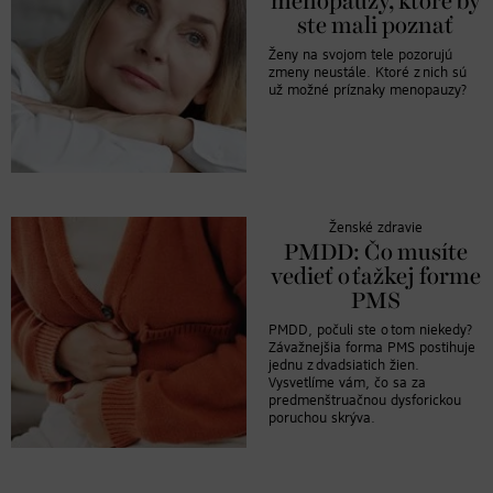
menopauzy, ktoré by
ste mali poznať
Ženy na svojom tele pozorujú
zmeny neustále. Ktoré z nich sú
už možné príznaky menopauzy?
Ženské zdravie
PMDD: Čo musíte
vedieť o ťažkej forme
PMS
PMDD, počuli ste o tom niekedy?
Závažnejšia forma PMS postihuje
jednu z dvadsiatich žien.
Vysvetlíme vám, čo sa za
predmenštruačnou dysforickou
poruchou skrýva.