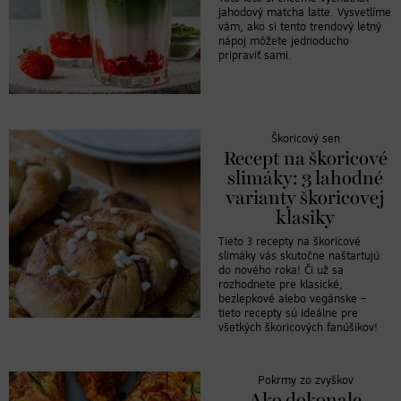
jahodový matcha latte. Vysvetlíme
vám, ako si tento trendový letný
nápoj môžete jednoducho
pripraviť sami.
Škoricový sen
Recept na škoricové
slimáky: 3 lahodné
varianty škoricovej
klasiky
Tieto 3 recepty na škoricové
slimáky vás skutočne naštartujú
do nového roka! Či už sa
rozhodnete pre klasické,
bezlepkové alebo vegánske –
tieto recepty sú ideálne pre
všetkých škoricových fanúšikov!
Pokrmy zo zvyškov
Ako dokonale