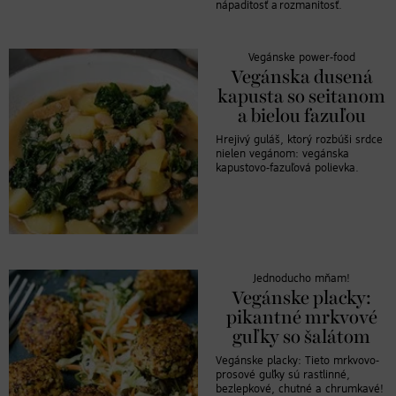
nápaditosť a rozmanitosť.
Vegánske power-food
Vegánska dusená
kapusta so seitanom
a bielou fazuľou
Hrejivý guláš, ktorý rozbúši srdce
nielen vegánom: vegánska
kapustovo-fazuľová polievka.
Jednoducho mňam!
Vegánske placky:
pikantné mrkvové
guľky so šalátom
Vegánske placky: Tieto mrkvovo-
prosové guľky sú rastlinné,
bezlepkové, chutné a chrumkavé!