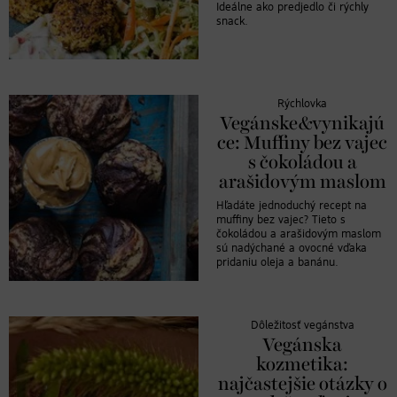
Ideálne ako predjedlo či rýchly
snack.
Rýchlovka
Vegánske&vynikajú
ce: Muffiny bez vajec
s čokoládou a
arašidovým maslom
Hľadáte jednoduchý recept na
muffiny bez vajec? Tieto s
čokoládou a arašidovým maslom
sú nadýchané a ovocné vďaka
pridaniu oleja a banánu.
Dôležitosť vegánstva
Vegánska
kozmetika:
najčastejšie otázky o