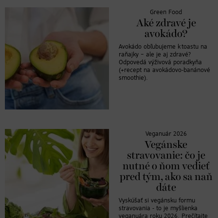
Green Food
Aké zdravé je
avokádo?
Avokádo obľubujeme k toastu na
raňajky – ale je aj zdravé?
Odpovedá výživová poradkyňa
(+recept na avokádovo-banánové
smoothie).
Veganuár 2026
Vegánske
stravovanie: čo je
nutné o ňom vedieť
pred tým, ako sa naň
dáte
Vyskúšať si vegánsku formu
stravovania - to je myšlienka
veganuára roku 2026. Prečítajte