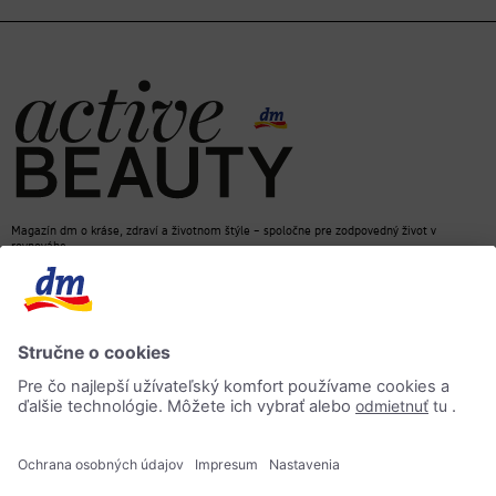
Magazín dm o kráse, zdraví a životnom štýle – spoločne pre zodpovedný život v
rovnováhe
dm e-shop
Kontakt
ACTIVE BEAUTY magazín
Impressum