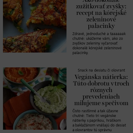
zužitkovať zvyšky:
recept na kórejské
zeleninové
palacinky
Zdravé, jednoduché a taaaaaak
chutné: ukážeme vám, ako zo
zvyškov zeleniny vyčarovať
dokonalé kórejské zeleninové
palacinky.
Snack na desiatu či olovrant
Vegánska nátierka:
Túto dobrotu v troch
rôznych
prevedeniach
milujeme s pečivom
Čisto rastlinné a tak úžasne
chutné: Tieto tri vegánske
nátierky s paprikou, hráškom
a baklažánom vnášajú do desiat
a olovrantov tú správnu