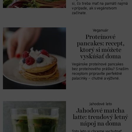
si, čo treba mať na pamäti najmä
v prípade, ak s vegánstvom
začínate.
Veganuár
Proteínové
pancakes: recept,
ktorý si môžete
vyskúšať doma
Vegánske proteínové pancakes
bez proteínového prášku? S naším
receptom pripravíte perfektné
palacinky – chutné a výživné.
Jahodové leto
Jahodové matcha
latte: trendový letný
nápoj na doma
Toto leto si chceme vychutnať