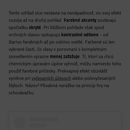
Tento vzhľad síce nestavia na nenápadnosť, no svoj efekt
rozvíja až na druhý pohľad.
Farebné akcenty
zostávajú
spočiatku
skryté
. Pri bližšom pohľade však spod
vrchných vlasov vystupujú
kontrastné odtiene
– od
žiarivo farebných až po oslnivo svetlé. Farbené sú len
vybrané časti, čo vlasy v porovnaní s kompletným
zosvetlením výrazne
menej zaťažuje
. Tí, ktorí sa chcú
chemickým úpravám úplne vyhnúť, môžu namiesto toho
použiť farebné príčesky. Prekvapivý efekt obzvlášť
vynikne pri
vyčesaných účesoch
alebo polovyčesaných
štýloch. Názov? Pôvabná narážka na princíp hry na
schovávačku.