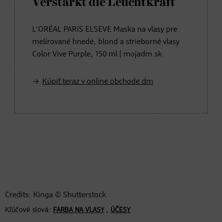
Verstärkt die Leuchtkraft
L'ORÉAL PARiS ELSEVE Maska na vlasy pre
melírované hnedé, blond a strieborné vlasy
Color Vive Purple, 150 ml | mojadm.sk
Kúpiť teraz v online obchode dm
Credits: Kinga © Shutterstock
Kľúčové slová:
,
FARBA NA VLASY
ÚČESY