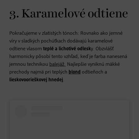
3. Karamelové odtiene
Pokračujeme v zlatistých tónoch: Rovnako ako jemné
víry v sladkých pochúťkach dodávajú karamelové
odtiene vlasom
teplé a lichotivé odlesk
y. Obzvlášť
harmonicky pôsobí tento vzhľad, keď je farba nanesená
jemnou technikou
balejáž.
Najlepšie vyniknú mäkké
prechody najmä pri teplých
blond
odtieňoch a
lieskovoorieškovej hnedej
.