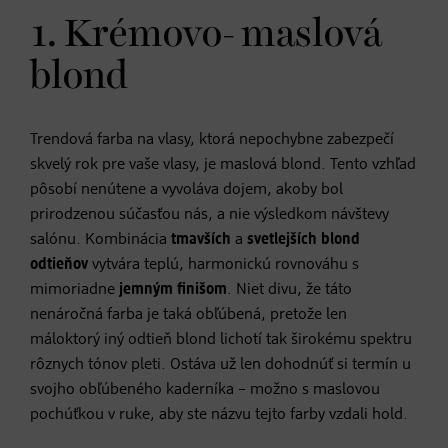
1. Krémovo- maslová
blond
Trendová farba na vlasy, ktorá nepochybne zabezpečí
skvelý rok pre vaše vlasy, je maslová blond. Tento vzhľad
pôsobí nenútene a vyvoláva dojem, akoby bol
prirodzenou súčasťou nás, a nie výsledkom návštevy
salónu. Kombinácia
tmavších
a
svetlejších
blond
odtieňov
vytvára teplú, harmonickú rovnováhu s
mimoriadne
jemným finišom
. Niet divu, že táto
nenáročná farba je taká obľúbená, pretože len
máloktorý iný odtieň blond lichotí tak širokému spektru
rôznych tónov pleti. Ostáva už len dohodnúť si termín u
svojho obľúbeného kaderníka – možno s maslovou
pochúťkou v ruke, aby ste názvu tejto farby vzdali hold.