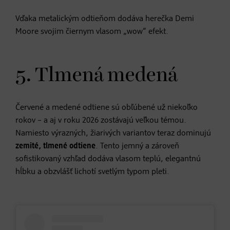
Vďaka metalickým odtieňom dodáva herečka Demi
Moore svojim čiernym vlasom „wow“ efekt.
5. Tlmená medená
Červené a medené odtiene sú obľúbené už niekoľko
rokov – a aj v roku 2026 zostávajú veľkou témou.
Namiesto výrazných, žiarivých variantov teraz dominujú
zemité, tlmené odtiene
. Tento jemný a zároveň
sofistikovaný vzhľad dodáva vlasom teplú, elegantnú
hĺbku a obzvlášť lichotí svetlým typom pleti.