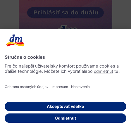
Inzercia
Podobné príspevky
Test typu vlasov