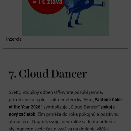
Modelka Gigi Hadid sa na fotení predstavila v ružovom
Inzercia
vzhľade.
7. Cloud Dancer
Svetlý, vzdušný odtieň Off-White pôsobí jemne,
prirodzene a teplo – takmer étericky. Ako „
Pantone Color
of the Year 2026
“ symbolizuje „Cloud Dancer“
pokoj
a
nový začiatok
, čím prináša do roka pokojnú a pozitívnu
atmosféru. Napriek svojej neutralite sa tento odtieň v
stylingovom svete často využíva na dodanie väčšej