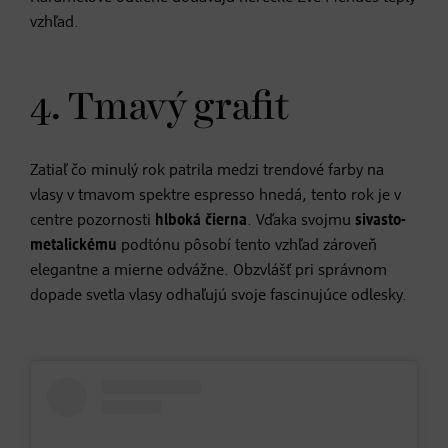
vzhľad.
4. Tmavý grafit
Zatiaľ čo minulý rok patrila medzi trendové farby na
vlasy v tmavom spektre espresso hnedá, tento rok je v
centre pozornosti
hlboká čierna
. Vďaka svojmu
sivasto-
metalickému
podtónu pôsobí tento vzhľad zároveň
elegantne a mierne odvážne. Obzvlášť pri správnom
dopade svetla vlasy odhaľujú svoje fascinujúce odlesky.