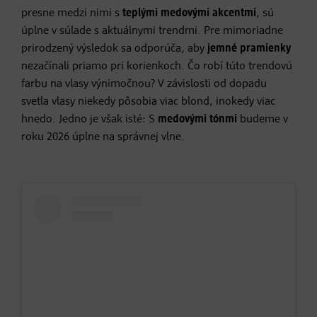
presne medzi nimi s
teplými medovými akcentmi
, sú
úplne v súlade s aktuálnymi trendmi. Pre mimoriadne
prirodzený výsledok sa odporúča, aby
jemné pramienky
nezačínali priamo pri korienkoch. Čo robí túto trendovú
farbu na vlasy výnimočnou? V závislosti od dopadu
svetla vlasy niekedy pôsobia viac blond, inokedy viac
hnedo. Jedno je však isté: S
medovými tónmi
budeme v
roku 2026 úplne na správnej vlne.