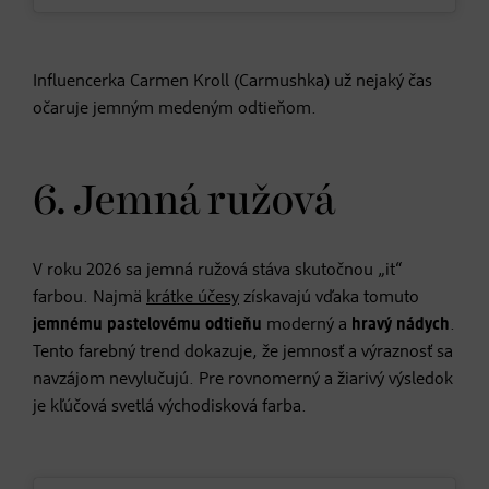
Influencerka Carmen Kroll (Carmushka) už nejaký čas
očaruje jemným medeným odtieňom.
6. Jemná ružová
V roku 2026 sa jemná ružová stáva skutočnou „it“
farbou. Najmä
krátke účesy
získavajú vďaka tomuto
jemnému pastelovému odtieňu
moderný a
hravý nádych
.
Tento farebný trend dokazuje, že jemnosť a výraznosť sa
navzájom nevylučujú. Pre rovnomerný a žiarivý výsledok
je kľúčová svetlá východisková farba.