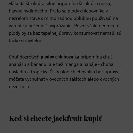
vláknitá štruktúra silne pripomína štruktúru mäsa,
hlavne hydinového. Preto sa plody chlebovníka v
nezrelom stave s mimoriadnou obľubou používajú na
varenie a pečenie či vyprážanie. Pozor však: nedozreté
plody by sa bez tepelnej úpravy konzumovať nemali, sú
ťažko stráviteľné.
Chuť dozretých
plodov chlebovníka
pripomína chuť
ananásu a banánu, ale tiež manga a papáje - chutia
nasladlo a tropicky. Čistý plod chlebovníka bez úpravy si
môžete vychutnať v ovocných šalátoch alebo ovocných
dezertoch.
Keď si chcete jackfruit kúpiť