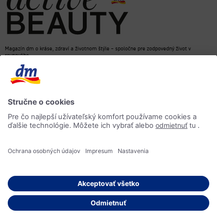
Magazín dm o kráse, zdraví a životnom štýle – spoločne pre zodpovedný život v
rovnováhe
dm e-shop
Kontakt
ACTIVE BEAUTY magazín
Impressum
Ochrana osobných údajov
Informácia o prístupnosti
AI-smernica
© 2026 dm drogerie markt, spol. s r.o.