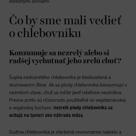
dôležitými živinami.
Čo by sme mali vedieť
o chlebovníku
Konzumuje sa nezrelý alebo si
radšej vychutnať jeho zrelú chuť?
Šupka nedozretého chlebovníka je bledozelená a
dozrievaním žltne. Ak sa plody chlebovníka konzumujú v
nezrelom stave, chuť sa môže javiť relatívne neutrálna.
Presne preto sú rôznorodo použiteľné vo vegetariánskej
a vegánskej kuchyni:
nezrelé plody chlebovníka sa
ocitajú na tanieri ako náhrada mäsa
.
Dužina chlebovníka je sfarbená rovnomerne nabielo a