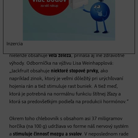
na malé kúsky v konzerve
.
Jackfruit z dm ako ideálna
náhrada za mäso
Inzercia
Tento druh ovocia je skutočne pravá superpotravina:
nielenže obsahuje
veľa železa
, prináša aj iné zdravotné
výhody. Odborníčka na výživu Lisa Weinhapplová:
„Jackfruit obsahuje
niektoré stopové prvky,
ako
napríklad zinok, ktorý je veľmi dôležitý pri urýchľovaní
hojenia rán a tiež stimuluje rast buniek. A tiež meď,
ktorá je potrebná na normálnu funkciu štítnej žľazy a
ktorá sa predovšetkým podieľa na produkcii hormónov.“
Okrem toho chlebovník s obsahom asi 37 miligramov
horčíka (na 100 g) udržiava vo forme náš nervový systém
a
stimuluje činnosť mozgu a svalov
. V neposlednom rade