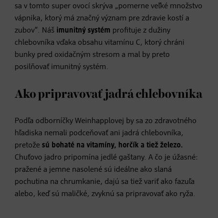
sa v tomto super ovocí skrýva „pomerne veľké množstvo
vápnika, ktorý má značný význam pre zdravie kostí a
zubov“. Náš
imunitný systém
profituje z dužiny
chlebovníka vďaka obsahu vitamínu C, ktorý chráni
bunky pred oxidačným stresom a mal by preto
posilňovať imunitný systém.
Ako pripravovať jadrá chlebovníka
Podľa odborníčky Weinhapplovej by sa zo zdravotného
hľadiska nemali podceňovať ani jadrá chlebovníka,
pretože
sú bohaté na vitamíny, horčík a tiež železo.
Chuťovo jadro pripomína jedlé gaštany. A čo je úžasné:
pražené a jemne nasolené sú ideálne ako slaná
pochutina na chrumkanie, dajú sa tiež variť ako fazuľa
alebo, keď sú maličké, zvyknú sa pripravovať ako ryža.