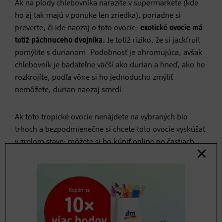
Ak na plody chlebovníka narazíte v supermarkete (kde
ho aj tak majú v ponuke len zriedka), poriadne si
preverte, či ide naozaj o toto ovocie:
exotické ovocie má
totiž páchnuceho dvojníka.
Je totiž riziko, že si jackfruit
pomýlite s durianom. Podobnosť je ohromujúca, avšak
chlebovník je badateľne väčší ako durian a hneď, ako ho
rozkrojíte, podľa vône si ho jednoducho zmýliť
nemôžete, durian naozaj smrdí.
Ak toto tropické ovocie nenájdete na vybraných bio
trhoch a bezpodmienečne si chcete toto ovocie vyskúšať
v zrelom stave: môžete si ho kúpiť online po častiach -
avšak za doručenie na Slovensko zaplatíte patrične
vysoké poštovné
.
Lepšie si je tropické ovocie najprv vyskúšať v
spracovanej podobe:
na pultoch dm
nájdete
chlebovník
ako hotové jedlo, v sušenej forme ako snack či nakrájaný