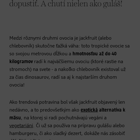
dopustiť. A chutí nielen ako guláš!
Medzi rôznymi druhmi ovocia je jackfruit (alebo
chlebovník) skutočne ťažká váha: toto tropické ovocie sa
so svojou metrovou dĺžkou a
hmotnosťou až do 40
kilogramov
radí k najväčšiemu ovociu (ktoré rastie na
stromoch) na svete - a nakoľko chlebovník existoval už
za čias dinosaurov, radí sa aj k najstarším druhom
ovocia!
Ako trendová potravina bol však jackfruit objavený len
nedávno, a to predovšetkým ako
exotická
alternatíva k
mäsu
, na ktorej si radi pochutnávajú vegáni a
vegetariáni
. Či už sa používa na prípravu gulášu alebo
hamburgeru, či ako sladký dezert, dokáže nás zásobiť