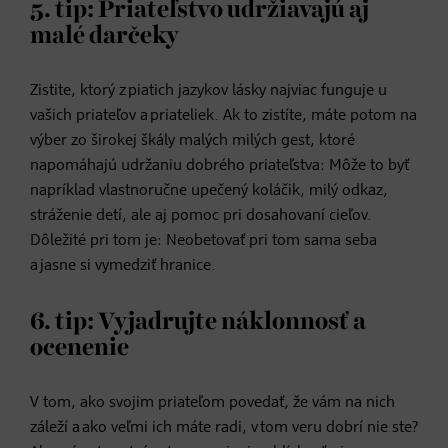
5. tip: Priateľstvo udržiavajú aj
malé darčeky
Zistite, ktorý z piatich jazykov lásky najviac funguje u
vašich priateľov a priateliek. Ak to zistíte, máte potom na
výber zo širokej škály malých milých gest, ktoré
napomáhajú udržaniu dobrého priateľstva: Môže to byť
napríklad vlastnoručne upečený koláčik, milý odkaz,
stráženie detí, ale aj pomoc pri dosahovaní cieľov.
Dôležité pri tom je: Neobetovať pri tom sama seba
a jasne si vymedziť hranice.
6. tip: Vyjadrujte náklonnosť a
ocenenie
V tom, ako svojim priateľom povedať, že vám na nich
záleží a ako veľmi ich máte radi, v tom veru dobrí nie ste?