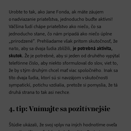
Urobte to tak, ako Jane Fonda, ak máte záujem
o nadviazanie priateľstva, jednoducho buďte aktívni!
Väčšina ľudí chápe priateľstvo ako niečo, čo sa
jednoducho stane, čo nám pripadá ako niečo úplne
„prirodzené“. Prehliadame však pritom skutočnosť, že
na to, aby sa dvaja ľudia zblížili,
je potrebná aktivita,
skutok.
Že je potrebné, aby si jeden od druhého vypýtal
telefónne číslo, aby niekto sformuloval do slov, viet to,
že by s tým druhým chcel mať viac spoločného. Inak sa
títo dvaja ľudia, ktorí sú si navzájom v skutočnosti
sympatickí, potichu vzdialia, pretože si pomyslia, že tá
druhá strana to tak asi nechce.
4. tip: Vnímajte sa pozitívnejšie
Štúdie ukázali, že svoj vplyv na iných hodnotíme oveľa