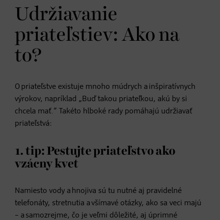
Udržiavanie
priateľstiev: Ako na
to?
O priateľstve existuje mnoho múdrych a inšpiratívnych
výrokov, napríklad „Buď takou priateľkou, akú by si
chcela mať.“ Takéto hlboké rady pomáhajú udržiavať
priateľstvá:
1. tip: Pestujte priateľstvo ako
vzácny kvet
Namiesto vody a hnojiva sú tu nutné aj pravidelné
telefonáty, stretnutia a všímavé otázky, ako sa veci majú
– a samozrejme, čo je veľmi dôležité, aj úprimné