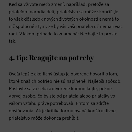
Keď sa v živote niečo zmení, napríklad, pretože sa
priateľom narodia deti, priateľstvo sa môže skončiť. Je
to však dôsledok nových životných okolností a nemá to
nič spoločné s tým, že by vás vaši priatelia už nemali viac
radi. V takom prípade to znamená: Nechajte to proste
tak.
4. tip: Reagujte na potreby
Oveľa lepšie ako tichý ústup je otvorene hovoriť o tom,
ktoré z našich potrieb nie sú naplnené. Najlepší spôsob:
Postavte sa za seba a otvorene komunikujte, pekne
v prvej osobe, čo by ste od priateľa alebo priateľky vo
vašom vzťahu práve potrebovali. Pritom sa zdržte
obviňovania. Ak je kritika formulovaná konštruktívne,
priateľstvo môže dokonca prehĺbiť.