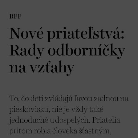
BFF
Nové priateľstvá:
Rady odborníčky
na vzťahy
To, čo deti zvládajú ľavou zadnou na
pieskovisku, nie je vždy také
jednoduché u dospelých. Priatelia
pritom robia človeka šťastným,