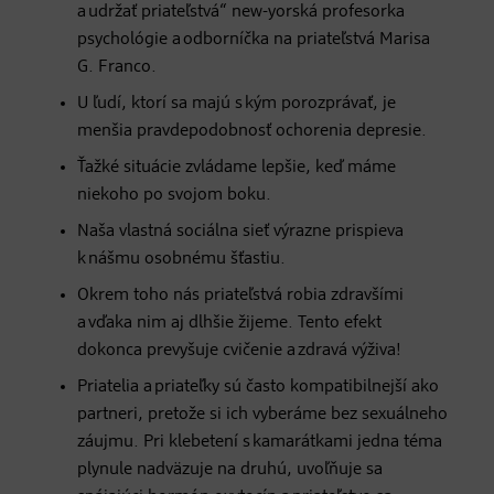
a udržať priateľstvá“ new-yorská profesorka
psychológie a odborníčka na priateľstvá Marisa
G. Franco.
​U ľudí, ktorí sa majú s kým porozprávať, je
menšia pravdepodobnosť ochorenia depresie.
Ťažké situácie zvládame lepšie, keď máme
niekoho po svojom boku.
Naša vlastná sociálna sieť výrazne prispieva
k nášmu osobnému šťastiu.
Okrem toho nás priateľstvá robia zdravšími
a vďaka nim aj dlhšie žijeme. Tento efekt
dokonca prevyšuje cvičenie a zdravá výživa!
Priatelia a priateľky sú často kompatibilnejší ako
partneri, pretože si ich vyberáme bez sexuálneho
záujmu. Pri klebetení s kamarátkami jedna téma
plynule nadväzuje na druhú, uvoľňuje sa