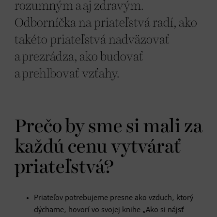
rozumným a aj zdravým.
Odborníčka na priateľstvá radí, ako
takéto priateľstvá nadväzovať
a prezrádza, ako budovať
a prehlbovať vzťahy.
Prečo by sme si mali za
každú cenu vytvárať
priateľstvá?
Priateľov potrebujeme presne ako vzduch, ktorý
dýchame, hovorí vo svojej knihe „Ako si nájsť