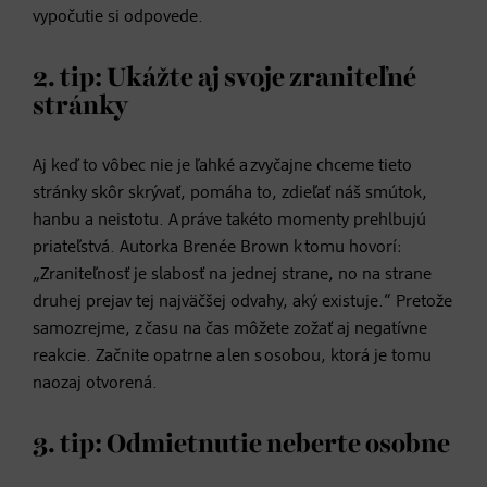
vypočutie si odpovede.
2. tip: Ukážte aj svoje zraniteľné
stránky
Aj keď to vôbec nie je ľahké a zvyčajne chceme tieto
stránky skôr skrývať, pomáha to, zdieľať náš smútok,
hanbu a neistotu. A práve takéto momenty prehlbujú
priateľstvá. Autorka Brenée Brown k tomu hovorí:
„Zraniteľnosť je slabosť na jednej strane, no na strane
druhej prejav tej najväčšej odvahy, aký existuje.“ Pretože
samozrejme, z času na čas môžete zožať aj negatívne
reakcie. Začnite opatrne a len s osobou, ktorá je tomu
naozaj otvorená.
3. tip: Odmietnutie neberte osobne