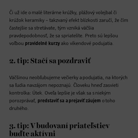
Či už ide o malé literárne krúžky, plážový volejbal či
krúžok keramiky – takzvaný efekt blízkosti zaručí, že čím
častejšie sa stretávate, tým vzniká väčšia
pravdepodobnosť, že sa spriatelíte. Preto sú lepšou
voľbou
pravidelné kurzy
ako víkendové podujatia.
2. tip: Stačí sa pozdraviť
Väčšinou neobľubujeme večierky a podujatia, na ktorých
sa ľudia navzájom nepoznajú. Človeku hneď zasvieti
kontrolka: Útek. Oveľa lepšie je však sa s niekým
porozprávať,
predstaviť sa a prejaviť záujem
o toho
druhého.
3. tip: V budovaní priateľstiev
buďte aktívni