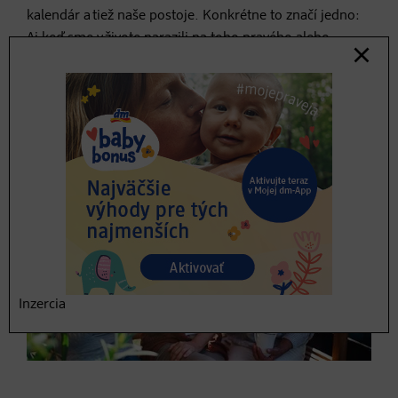
kalendár a tiež naše postoje. Konkrétne to značí jedno:
Aj keď sme v živote narazili na toho pravého alebo
pravú, káva s najlepšou kamoškou z kalendára
nezmizne.
Inzercia