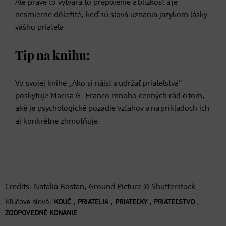
Ale práve to vytvára to prepojenie a blízkosť a je
nesmierne dôležité, keď sú slová uznania jazykom lásky
vášho priateľa.
Tip na knihu:
Vo svojej knihe „Ako si nájsť a udržať priateľstvá“
poskytuje Marisa G. Franco mnoho cenných rád o tom,
aké je psychologické pozadie vzťahov a na príkladoch ich
aj konkrétne zhmotňuje.
Credits: Natalia Bostan, Ground Picture © Shutterstock
Kľúčové slová:
,
,
,
,
KOUČ
PRIATELIA
PRIATEĽKY
PRIATEĽSTVO
ZODPOVEDNÉ KONANIE