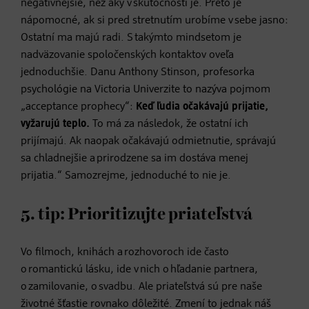
negatívnejšie, než aký v skutočnosti je. Preto je
nápomocné, ak si pred stretnutím urobíme v sebe jasno:
Ostatní ma majú radi. S takýmto mindsetom je
nadväzovanie spoločenských kontaktov oveľa
jednoduchšie. Danu Anthony Stinson, profesorka
psychológie na Victoria Univerzite to nazýva pojmom
„acceptance prophecy“:
Keď ľudia očakávajú prijatie,
vyžarujú teplo.
To má za následok, že ostatní ich
prijímajú. Ak naopak očakávajú odmietnutie, správajú
sa chladnejšie a prirodzene sa im dostáva menej
prijatia.“ Samozrejme, jednoduché to nie je.
5. tip: Prioritizujte priateľstvá
Vo filmoch, knihách a rozhovoroch ide často
o romantickú lásku, ide v nich o hľadanie partnera,
o zamilovanie, o svadbu. Ale priateľstvá sú pre naše
životné šťastie rovnako dôležité. Zmení to jednak náš