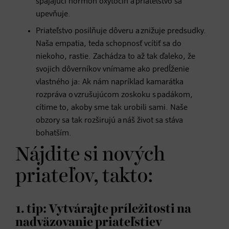
spájajúci hormón oxytocín a priateľstvo sa
upevňuje.
Priateľstvo posilňuje dôveru a znižuje predsudky.
Naša empatia, teda schopnosť vcítiť sa do
niekoho, rastie. Zachádza to až tak ďaleko, že
svojich dôverníkov vnímame ako predĺženie
vlastného ja: Ak nám napríklad kamarátka
rozpráva o vzrušujúcom zoskoku s padákom,
cítime to, akoby sme tak urobili sami. Naše
obzory sa tak rozširujú a náš život sa stáva
bohatším.
Nájdite si nových
priateľov, takto:
1. tip: Vytvárajte príležitosti na
nadväzovanie priateľstiev