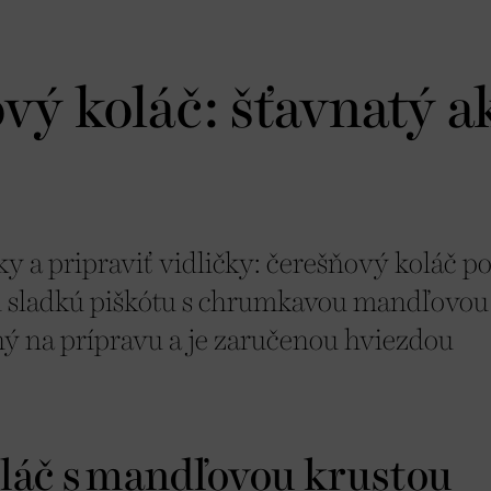
vý koláč: šťavnatý a
ky a pripraviť vidličky: čerešňový koláč p
 sladkú piškótu s chrumkavou mandľovou
hý na prípravu a je zaručenou hviezdou
láč s mandľovou krustou