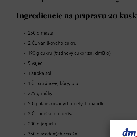
Ingrediencie na prípravu 20 kús
250 g masla
2 ČL vanilkového cukru
190 g cukru (trstinový
cukor
zn. dmBio)
5 vajec
1 štipka soli
1 ČL citrónovej kôry, bio
275 g múky
50 g blanšírovaných mletých
mandlí
2 ČL prášku do pečiva
200 g jogurtu
350 g scedených čerešní