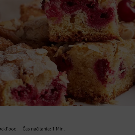
tockFood
Čas načítania:
1
Min.