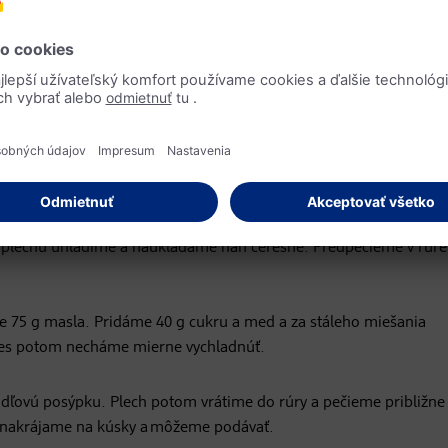
andľovou krustou
pečenie (približne 30 x 40 cm) vystelieme papierom na pečenie. Z
ýchanú penu. Po jednom pridávame vajcia a ďalej šľaháme. Zmieš
tupne pridávame do jogurtu, kým nám nevznikne hladké cesto
 plechu uhladíme a naukladáme naň čerešne. Predpečieme v rúre
e 75 g masla. Pridáme 40 g cukru a med a za stáleho miešania
es potom necháme mierne vychladnúť.
ľovú posýpku. Plech potom vrátime do rúry a pečieme približne
 nakrájame na kúsky a môžeme podávať.