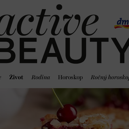
e
Život
Rodina
Horoskop
Ročný horosko