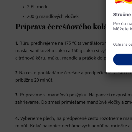
2 PL medu
200 g mandľových vločiek
Príprava čerešňového koláča s m
1.
Rúru predhrejeme na 175 °C (s ventilátorom). Plech na 
masla, vanilkového cukru a 150 g cukru si vyšľaháme nad
citrónovú kôru, múku,
mandle
a prášok do pečiva a pos
2.
Na cesto poukladáme čerešne a predpečieme. Cesto na
približne 20 minút.
3.
Pripravíme si mandľovú posýpku. Na panvici rozpustím
zahrievame. Do zmesi primiešame mandľové vločky a zm
4.
Vyberieme plech, na predpečené cesto rozotrieme mand
minút. Koláč nakoniec necháme vychladnúť na mriežke a