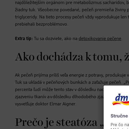
najdôležitejším orgánom pre metabolizmus sacharidov, bie
žiadny tuk. Všeobecne povedané, pečeň premieňa živiny pri
triglyceridy. Na tieto procesy pečeň vždy vyprodukuje len 
prebiehali bezproblémovo.
Extra tip:
Tu sa dozviete, ako na
detoxikovanie pečene
.
Ako dochádza k tomu, ž
Ak pečeň prijíma príliš veľa energie z potravy, produkuj
Tuk sa ukladá v pečeňových bunkách a zaťažuje pečeň. „Pri
percenta ľudí môže tento stav v dôsledku nadmernej záťa
zjazveniu tkanív a v dôsledku dlhodobého zjazvenia pečen
vysvetľuje doktor Elmar Aigner.
Prečo je steatóza „tich