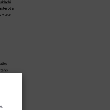
eukladá
esterol a
 v tele
váhy.
itého
k
e,"