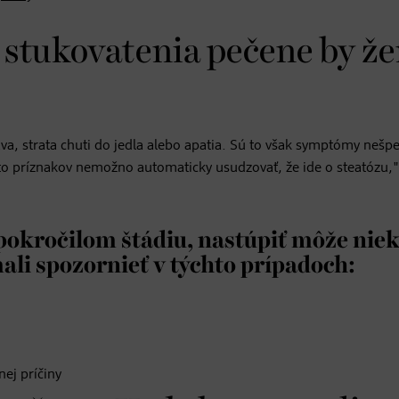
 stukovatenia pečene by ž
, strata chuti do jedla alebo apatia. Sú to však symptómy nešpe
hto príznakov nemožno automaticky usudzovať, že ide o steatózu,"
 pokročilom štádiu, nastúpiť môže nie
ali spozornieť v týchto prípadoch:
ej príčiny