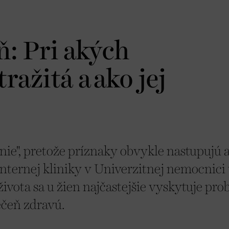
: Pri akých
ražitá a ako jej
nie", pretože príznaky obvykle nastupujú 
internej kliniky v Univerzitnej nemocnici
ivota sa u žien najčastejšie vyskytuje pr
ečeň zdravú.