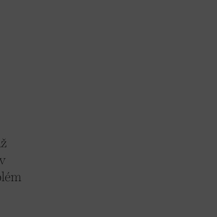
až
 v
oblém