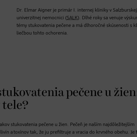
Dr. Elmar Aigner je primár I. internej kliniky v Salzburskej
univerzitnej nemocnici (
SALK
). Dlhé roky sa venuje výsk
témy stukovatenia pečene a má dlhoročné skúsenosti s kl
liečbou tohto ochorenia.
tukovatenia pečene u žien
 tele?
akov stukovatenia pečene u žien. Pečeň je naším najdôležitejším
n a toxínov tak, že ju prefiltruje a vracia do krvného obehu. Je t