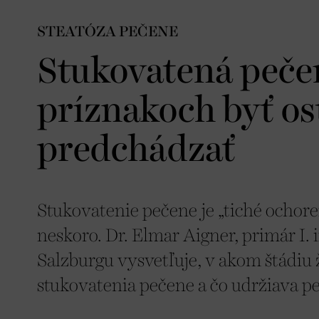
STEATÓZA PEČENE
Stukovatená pečeň
príznakoch byť ost
predchádzať
Stukovatenie pečene je „tiché ochore
neskoro. Dr. Elmar Aigner, primár I. 
Salzburgu vysvetľuje, v akom štádiu ž
stukovatenia pečene a čo udržiava p