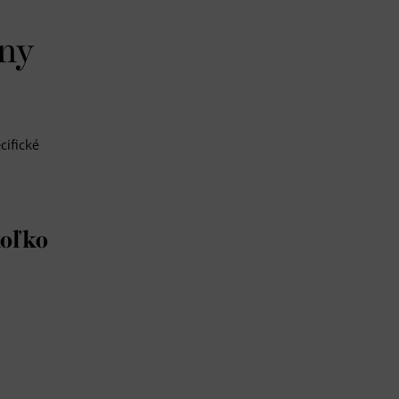
eny
cifické
koľko