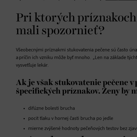
Pri ktorých príznakoch
mali spozornieť?
Všeobecnými príznakmi stukovatenia pečene sú často únava
a príčin ich vzniku môže byť mnoho. „Len na základe týc
vysvetľuje lekár.
Ak je však stukovatenie pečene v
špecifických príznakov. Ženy by m
difúzne bolesti brucha
pocit tlaku v hornej časti brucha po jedle
mierne zvýšené hodnoty pečeňových testov bez zjavn