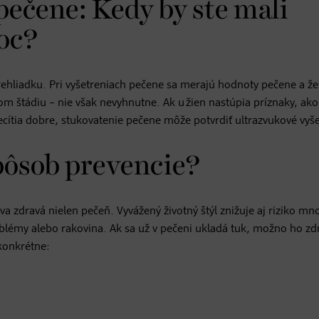
pečene: Kedy by ste mali
oc?
rehliadku. Pri vyšetreniach pečene sa merajú hodnoty pečene a že
m štádiu – nie však nevyhnutne. Ak u žien nastúpia príznaky, ako
ecítia dobre, stukovatenie pečene môže potvrdiť ultrazvukové vyše
spôsob prevencie?
a zdravá nielen pečeň. Vyvážený životný štýl znižuje aj riziko m
oblémy alebo rakovina. Ak sa už v pečeni ukladá tuk, možno ho z
 konkrétne: