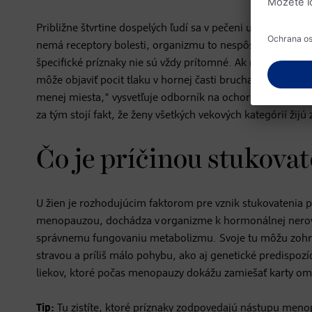
Približne štvrtine dospelých ľudí sa v pečeni ukladá tuk. 
nemá receptory bolesti, organizmu to nespôsobuje žiadnu
špecifické príznaky nie sú vždy prítomné. Ak nastúpia, st
môže objaviť pocit tlaku v hornej časti brucha, pretože p
menej miesta," vysvetľuje odborník na ochorenia pečene.
za tým stojí fakt, že ženy všetkých vekových kategórií žijú
Čo je príčinou stukovat
U žien je rozhodujúcim faktorom pre vznik stukovatenia 
menopauzou, dochádza v organizme k hormonálnej nerovn
správnemu fungovaniu metabolizmu. Svoje tu môžu zohráva
stravou a príliš málo pohybu, ako aj genetické predispozí
liekov, ktoré počas menopauzy dokážu zamiešať karty omn
Tip:
Tu zistíte, ktoré príznaky zodpovedajú
nástupu meno