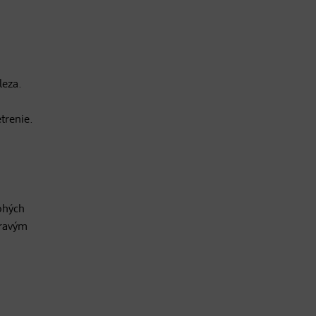
leza.
trenie.
nohých
dravým