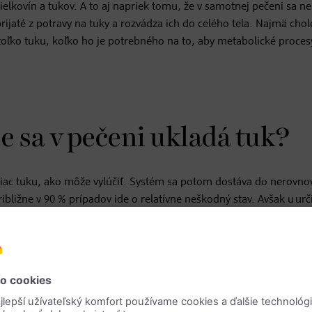
lkovín a tukov. A to aj napriek tomu, že v samotnej pečeni sa n
jaté z potravy na tuky a rozvádza ich do celého tela. Najmä chol
toľko tuku, koľko ho je potrebného na to, aby metabolické procesy
e sa v pečeni ukladá tuk?
e viac tuku, ako môže vylúčiť. Systém sa potom dostáva do nerovno
bližne v 90 % prípadov ide o relatívne neškodný stav. Avšak u urč
že vyústiť do zápalu pečene. U pacientov potom môže dochádzať 
e sa následne u niektorých pacientov môže rozvinúť cirhóza pečen
é ochorenie“?