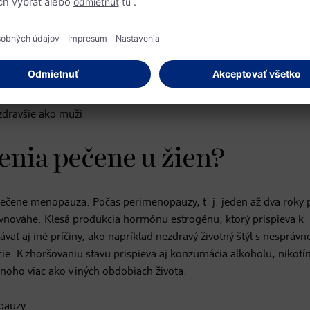
Drvivá väčšina ľudí si to však nevšimne a pečeň trpí „potichu". Keď
 bolesť. Len malá časť postihnutých si tukové ložiská uvedomí, 
eatóza je už zvyčajne v pomerne pokročilom štádiu. „Napríklad po 
ečeň je v dôsledku nahromadeného tuku zväčšená a na jedlo zostáv
 Vo všeobecnosti postihuje toto ochorenie viac mužov ako ženy. Č
 zdravšie ako muži.
enia pečene u žien?
pečene menopauza. Počas perimenopauzy, t. j. jeden až dva roky 
ováhe. Klesá produkcia hormónu estrogénu, ktorý prispieva k
ť aj iné príčiny, ako napríklad nezdravý životný štýl s nesprávn
cie. K zhoršovaniu stavu prispieva aj konzumácia alkoholu, nikotí
oho viac ako v iných obdobiach života.
pauzy
.