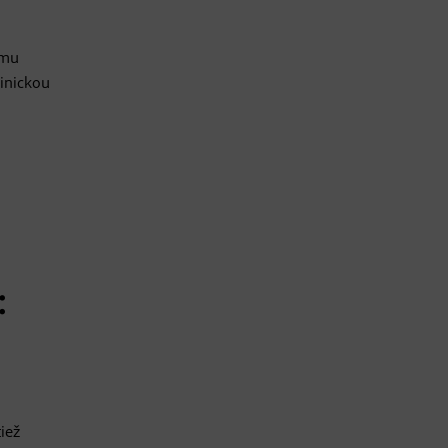
umu
inickou
:
iež