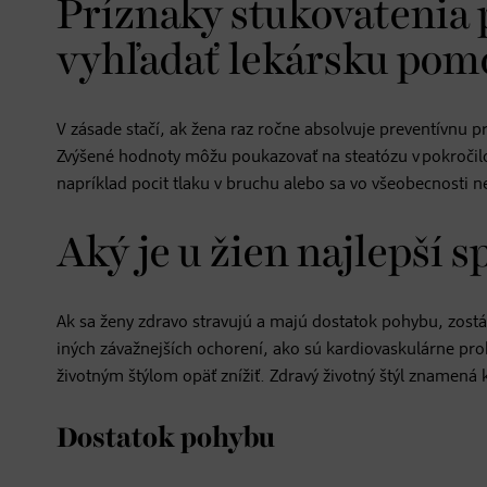
Príznaky stukovatenia 
vyhľadať lekársku pom
V zásade stačí, ak žena raz ročne absolvuje preventívnu p
Zvýšené hodnoty môžu poukazovať na steatózu v pokročilo
napríklad pocit tlaku v bruchu alebo sa vo všeobecnosti n
Aký je u žien najlepší 
Ak sa ženy zdravo stravujú a majú dostatok pohybu, zostáv
iných závažnejších ochorení, ako sú kardiovaskulárne pr
životným štýlom opäť znížiť. Zdravý životný štýl znamená
Dostatok pohybu