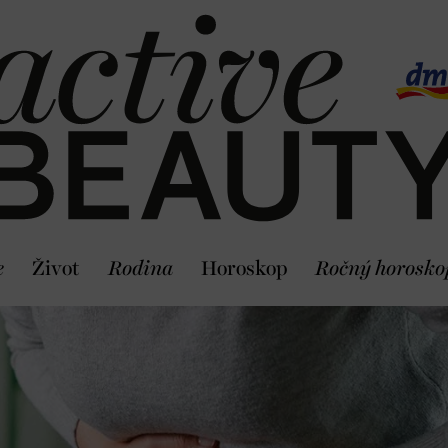
e
Život
Rodina
Horoskop
Ročný horosko