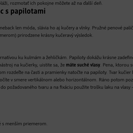
 pláži, rozmotať ich pokojne môžete až na ďalší deň.
c s papilotami
omeback len móda, slávia ho aj kučery a vlnky. Pružné penové palič
emerom) prirodzene krásny kučeravý výsledok.
ternatívou ku kulmám a žehličkám. Papiloty dokážu krásne zadefin
ástroj na kučierky, uistite sa, že
máte suché vlasy
. Pena, ktorou 
om rozdeľte na časti a pramienky natočte na papiloty. Tvar kučier
natočíte v smere vertikálnom alebo horizontálnom. Ráno potom poz
do požadovaného tvaru a na fixáciu použite trošku laku na vlasy 
také s menším priemerom.