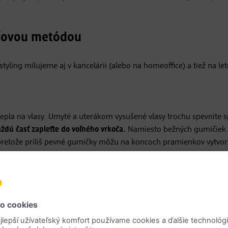
kočovou metódou
styling milujeme aj v kancelárii (alebo na homeoffice) a tiež na le
 tepla na vlasy. Umyté a uterákom vysušené vlasy trochu spevnite 
aždú časť zapleťte do voľného vrkoča.
Namiesto bežných gumičiek 
 pretože príliš pevné gumičky môžu na koncoch pramienkov vytvori
kou
a zafixujte trochou spreja na vlasy.
e, zapletené vlasy môžu totiž počas noci ťažšie schnúť.