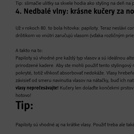
Tip: slimačie ulitky sa skvele hodia ako styling na deň na
4. Nedbalé vlny: krásne kučery za no
Už v rokoch 80. to bola hitovka: papiloty. Teraz neslávi c
drôtikom vo vnútri zaručujú vlasom (vďaka rozličným pri
A takto na to:
Papiloty sú vhodné pre každý typ vlasov a sú ideálnou al
prirodzené kadere. Aby ste mohli použiť tento stylingový n
pokryté, totiž vlhkosť absorbovať nedokáže. Vlasy hrebeň
závisieť od smeru navinutia vlasov na nátačky, buď ich 
vlasy neprečesávajte!
Kučery len dolaďte končekmi prstov 
hotovo!
Tip:
Papiloty sú vhodné aj na krátke vlasy. Použiť treba ale 