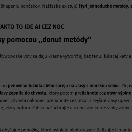
u štiepeniu končekov. Našťastie existujú
štyri jednoduché metódy,
AKTO TO IDE AJ CEZ NOC
erky pomocou „donut metódy“
lywoodske vlny sa dajú krásne vytvoriť aj bez fénu, fúkacej kefy a
ochu
penového tužidla alebo spreju na vlasy s morskou soľou.
Zlepš
lavy zopnite do chvosta
, ktorý potom
pretiahnete cez otvor výplne
oniec chvosta nakoniec pretiahnite cez otvor a zvyšné vlasy upevni
, vlasy potom zľahka načuchrajte a v noci vzniknuté vlnky zafixuj
 obyčajné ponožky, ktoré oviniete okolo vlasov. Zafixujte ich pot