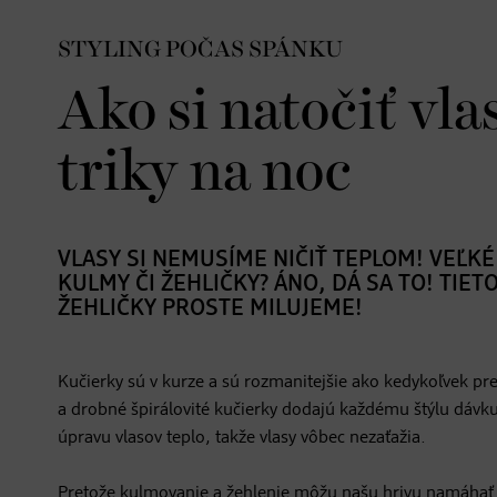
STYLING POČAS SPÁNKU
Ako si natočiť vla
triky na noc
VLASY SI NEMUSÍME NIČIŤ TEPLOM! VEĽKÉ
KULMY ČI ŽEHLIČKY? ÁNO, DÁ SA TO! TIET
ŽEHLIČKY PROSTE MILUJEME!
Kučierky sú v kurze a sú rozmanitejšie ako kedykoľvek p
a drobné špirálovité kučierky dodajú každému štýlu dávk
úpravu vlasov teplo, takže vlasy vôbec nezaťažia.
Pretože kulmovanie a žehlenie môžu našu hrivu namáhať