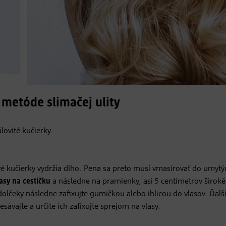
 metóde slimačej ulity
lovité kučierky.
vé kučierky vydržia dlho. Pena sa preto musí vmasírovať do umytý
sy na cestičku
a následne na pramienky, asi 5 centimetrov široké
olčeky následne zafixujte gumičkou alebo ihlicou do vlasov. Ďalš
esávajte a určite ich zafixujte sprejom na vlasy.