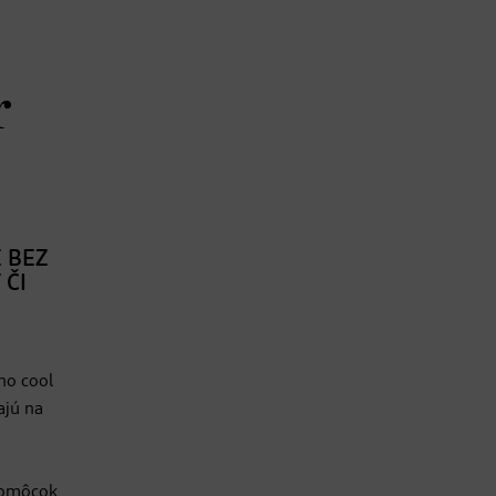
r
E BEZ
 ČI
ho cool
ajú na
 pomôcok