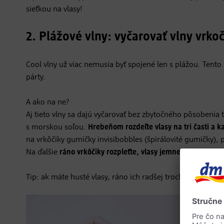
sieťkou na vlasy!
2. Plážové vlny: vyčarovať vlny vr
Cool vlny už viac nemusia byť spojené len s plážou. Tento 
párty.
A ako na ne?
Aj tieto vlny sa dajú vyčarovať bez zbytočného pôsobenia
s morskou soľou.
Hrebeňom rozdeľte vlasy na tri časti a k
na vrkôčiky gumičky invisibobbles (špirálovité gumičky),
Na ďalšie
ráno vrkôčiky rozpleťte, vlasy jemne prejdite ru
Tip: ak máte husté vlasy, ráno ich radšej trochu prefénujt