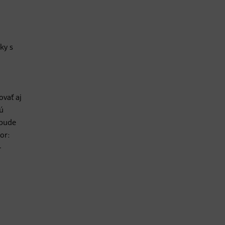
ky s
ovať aj
sú
 bude
or:
–