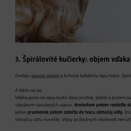
3. Špirálovité kučierky: objem vďaka
Dodajú
vlasom objem
a lichotia každému typu tváre: špirá
A takto na ne:
Vďaka pene na vlasy budú vlasy pružné, lesklé a prstenco
uterákom vysušených vlasov.
Hrebeňom potom rozdeľte vla
jeden
pramienok potom zatočte do tvaru slimačej ulity.
Drd
slimačiu ulitu rozviňte. Vlasy za žiadnych okolností nerozč