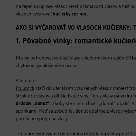
na tepelnú úpravu vlasov viesť k lámavosti vlasov a tiež k
vlasoch vyčarovať
kučierky cez noc.
AKO SI VYČAROVAŤ VO VLASOCH KUČIERKY: T
1. Pôvabné vlnky: romantické kuči
Kto by potreboval vyfúkať vlasy v kaderníckom salóne? Hol
zbytočne vynaloženého úsilia.
Ako na to:
Po umytí
stačí do uterákom vysušených vlasov naniesť tr
štruktúru vlasov a dlhšie fixuje vlny. Teraz vlasy
na vrchu h
drdolov „donut“
, akoby ste s ním chceli „donut“ obaliť. K
sponkami. Keď sa zobudíte, donut opatrne z vlasov vyberte
pomocou spreju na vlasy.
Tip: namiesto výplne do drdolov môžete na vlnky použiť aj