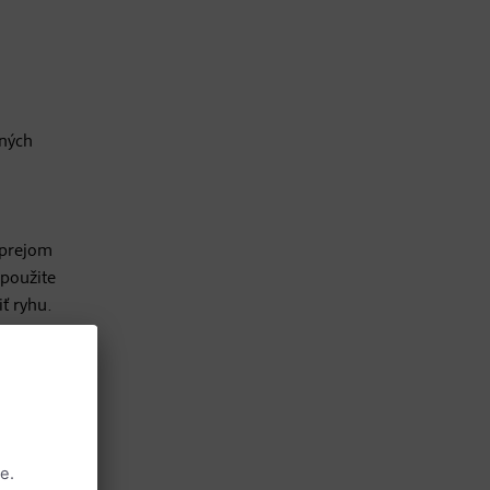
tných
sprejom
použite
ť ryhu.