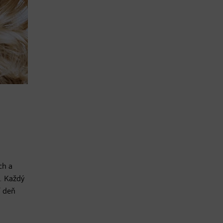
ch a
. Každý
í deň