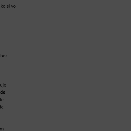
ako si vo
 bez
uje
 do
te
te
om