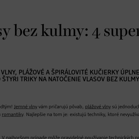
sy bez kulmy: 4 supe
 VLNY, PLÁŽOVÉ A ŠPIRÁLOVITÉ KUČIERKY ÚPLN
O ŠTYRI TRIKY NA NATOČENIE VLASOV BEZ KULMY
redtým!
Jemné vlny
vám pričarujú pôvab,
plážové vlny
sú jednoduc
u
romantiky
. Najlepšie na tom je: existujú techniky, ktoré nevyužív
. V najhoršom prípade môže pravidelné používanie technických