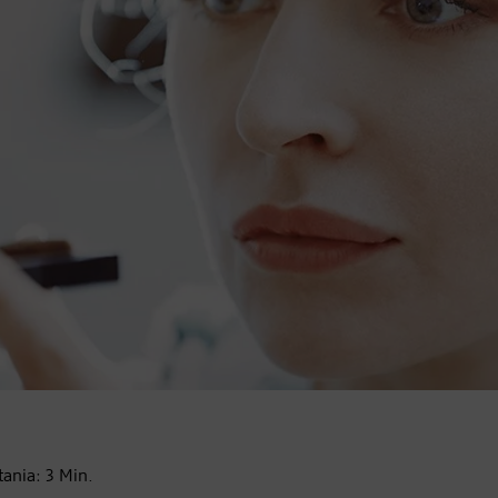
tania:
3
Min.