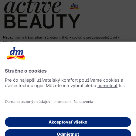
Magazín dm o kráse, zdraví a životnom štýle – spoločne pre zodpovedný život v
rovnováhe
dm e-shop
Kontakt
ACTIVE BEAUTY magazín
Impressum
Ochrana osobných údajov
Informácia o prístupnosti
AI-smernica
© 2026 dm drogerie markt, spol. s r.o.