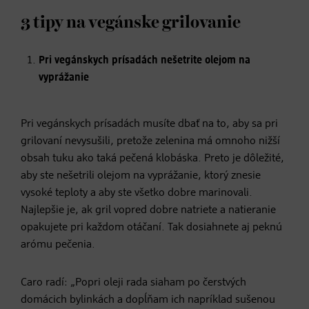
3 tipy na vegánske grilovanie
Pri vegánskych prísadách nešetrite olejom na
vyprážanie
Pri vegánskych prísadách musíte dbať na to, aby sa pri
grilovaní nevysušili, pretože zelenina má omnoho nižší
obsah tuku ako taká pečená klobáska. Preto je dôležité,
aby ste nešetrili olejom na vyprážanie, ktorý znesie
vysoké teploty a aby ste všetko dobre marinovali.
Najlepšie je, ak gril vopred dobre natriete a natieranie
opakujete pri každom otáčaní. Tak dosiahnete aj peknú
arómu pečenia.
Caro radí: „Popri oleji rada siaham po čerstvých
domácich bylinkách a dopĺňam ich napríklad sušenou