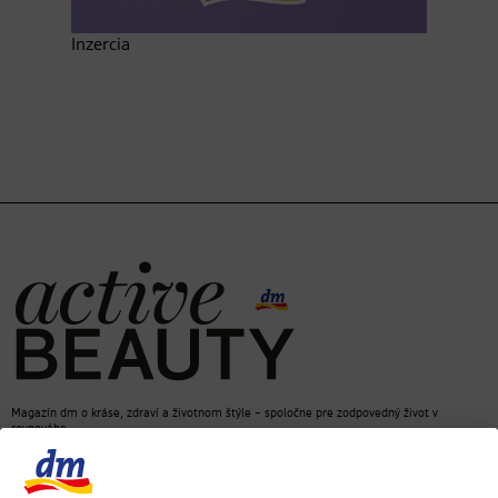
Inzercia
Magazín dm o kráse, zdraví a životnom štýle – spoločne pre zodpovedný život v
rovnováhe