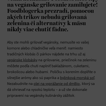
na vegánske grilovanie zamilujete!
Foodblogerka prezradí, pomocou
akých trikov nebudú grilovaná
zelenina či alternatívy k mäsu
nikdy viac chutiť fádne.
Aby ste mohli grilovať vegánsky, nemusíte vo vašej
komore alebo chladničke veľa meniť: namiesto
tradičných klobás či párkov nájdete na trhu už aj
vegánske klobásky
na grilovanie, priečinok na zeleninu
môžete podľa chuti naplniť baklažánom, cuketami,
brokolicou alebo hubami. Poličku s korením doplňte o
silnejšie arómy ako sú paprika a
bylinková morská soľ
.
Nezabudnite na
olej na vyprážanie od dmBio
, ktorý sa
dá ohrievať na vysokú teplotu – a už ste dokonale
pripravení na vegánsky kulinársky zážitok.