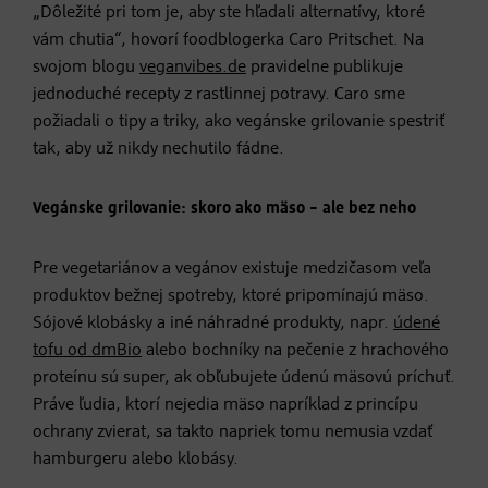
„Dôležité pri tom je, aby ste hľadali alternatívy, ktoré
vám chutia“, hovorí foodblogerka Caro Pritschet. Na
svojom blogu
veganvibes.de
pravidelne publikuje
jednoduché recepty z rastlinnej potravy. Caro sme
požiadali o tipy a triky, ako vegánske grilovanie spestriť
tak, aby už nikdy nechutilo fádne.
Vegánske grilovanie: skoro ako mäso – ale bez neho
Pre vegetariánov a vegánov existuje medzičasom veľa
produktov bežnej spotreby, ktoré pripomínajú mäso.
Sójové klobásky a iné náhradné produkty, napr.
údené
tofu od dmBio
alebo bochníky na pečenie z hrachového
proteínu sú super, ak obľubujete údenú mäsovú príchuť.
Práve ľudia, ktorí nejedia mäso napríklad z princípu
ochrany zvierat, sa takto napriek tomu nemusia vzdať
hamburgeru alebo klobásy.