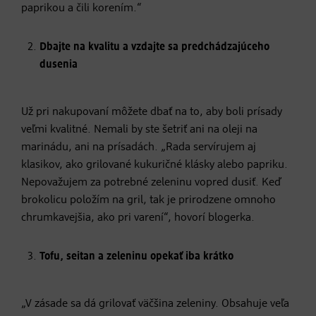
paprikou a čili korením.“
Dbajte na kvalitu a vzdajte sa predchádzajúceho
dusenia
Už pri nakupovaní môžete dbať na to, aby boli prísady
veľmi kvalitné. Nemali by ste šetriť ani na oleji na
marinádu, ani na prísadách. „Rada servírujem aj
klasikov, ako grilované kukuričné klásky alebo papriku.
Nepovažujem za potrebné zeleninu vopred dusiť. Keď
brokolicu položím na gril, tak je prirodzene omnoho
chrumkavejšia, ako pri varení“, hovorí blogerka.
Tofu, seitan a zeleninu opekať iba krátko
„V zásade sa dá grilovať väčšina zeleniny. Obsahuje veľa