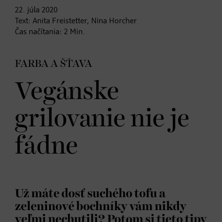
22. júla
2020
Text:
Anita Freistetter, Nina Horcher
Čas načítania:
2
Min.
FARBA A ŠŤAVA
Vegánske
grilovanie nie je
fádne
Už máte dosť suchého tofu a
zeleninové bochníky vám nikdy
veľmi nechutili? Potom si tieto tipy