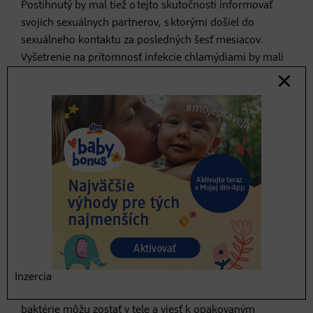
Postihnutý by mal tiež o tejto skutočnosti informovať
svojich sexuálnych partnerov, s ktorými došiel do
sexuálneho kontaktu za posledných šesť mesiacov.
Vyšetrenie na prítomnosť infekcie chlamýdiami by mali
absolvovať aj títo. Je to skutočne dôležité na zabránenie
ďalšieho šírenia infekcie a tiež na predídenie dlhodobým
následkom.
Môžu baktérie
chlamýdie zmiznúť aj
samy od seba?
Infekcia prebieha častokrát asymptomaticky a preto sa
stáva, že človek o nej nevie. Podľa gynekologičky je
Inzercia
nepravdepodobné, že chlamýdie vymiznú samé:
baktérie môžu zostať v tele a viesť k opakovaným