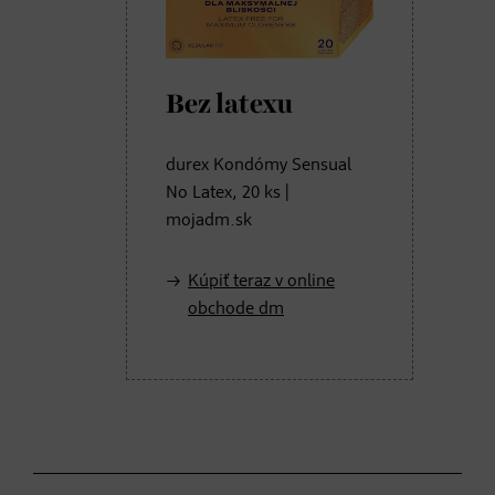
Bez latexu
durex Kondómy Sensual
No Latex, 20 ks |
mojadm.sk
Kúpiť teraz v online
obchode dm