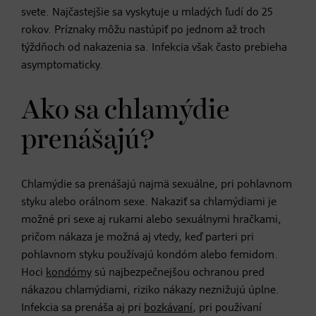
svete. Najčastejšie sa vyskytuje u mladých ľudí do 25
rokov. Príznaky môžu nastúpiť po jednom až troch
týždňoch od nakazenia sa. Infekcia však často prebieha
asymptomaticky.
Ako sa chlamýdie
prenášajú?
Chlamýdie sa prenášajú najmä sexuálne, pri pohlavnom
styku alebo orálnom sexe. Nakaziť sa chlamýdiami je
možné pri sexe aj rukami alebo sexuálnymi hračkami,
pričom nákaza je možná aj vtedy, keď parteri pri
pohlavnom styku používajú kondóm alebo femidom.
Hoci
kondómy
sú najbezpečnejšou ochranou pred
nákazou chlamýdiami, riziko nákazy neznižujú úplne.
Infekcia sa prenáša aj pri
bozkávaní
, pri používaní