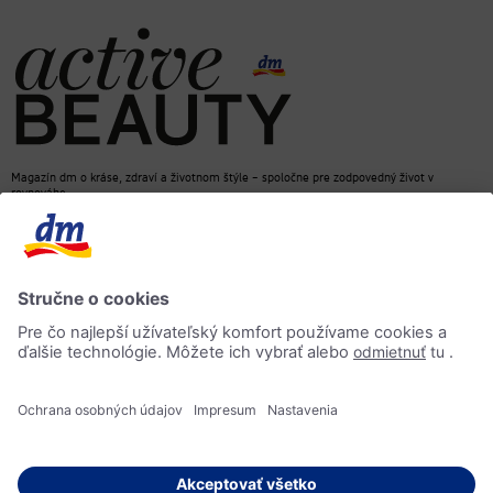
Magazín dm o kráse, zdraví a životnom štýle – spoločne pre zodpovedný život v
rovnováhe
dm e-shop
Kontakt
ACTIVE BEAUTY magazín
Impressum
Ochrana osobných údajov
Informácia o prístupnosti
AI-smernica