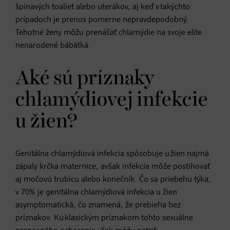
špinavých toaliet alebo uterákov, aj keď v takýchto
prípadoch je prenos pomerne nepravdepodobný.
Tehotné ženy môžu prenášať chlamýdie na svoje ešte
nenarodené bábätká.
Aké sú príznaky
chlamýdiovej infekcie
u žien?
Genitálna chlamýdiová infekcia spôsobuje u žien najmä
zápaly krčka maternice, avšak infekcia môže postihovať
aj močovú trubicu alebo konečník. Čo sa priebehu týka,
v 70% je genitálna chlamýdiová infekcia u žien
asymptomatická, čo znamená, že prebieha bez
príznakov. Ku klasickým príznakom tohto sexuálne