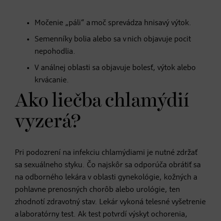
Močenie „páli“ a moč sprevádza hnisavý výtok.
Semenníky bolia alebo sa v nich objavuje pocit
nepohodlia.
V análnej oblasti sa objavuje bolesť, výtok alebo
krvácanie.
Ako liečba chlamýdií
vyzerá?
Pri podozrení na infekciu chlamýdiami je nutné zdržať
sa sexuálneho styku. Čo najskôr sa odporúča obrátiť sa
na odborného lekára v oblasti gynekológie, kožných a
pohlavne prenosných chorôb alebo urológie, ten
zhodnotí zdravotný stav. Lekár vykoná telesné vyšetrenie
a laboratórny test. Ak test potvrdí výskyt ochorenia,