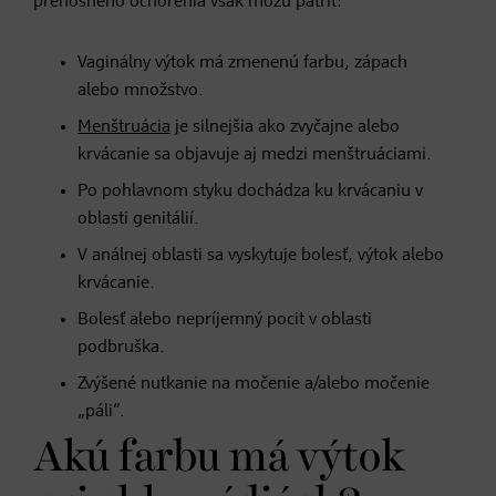
prenosného ochorenia však môžu patriť:
Vaginálny výtok má zmenenú farbu, zápach
alebo množstvo.
Menštruácia
je silnejšia ako zvyčajne alebo
krvácanie sa objavuje aj medzi menštruáciami.
Po pohlavnom styku dochádza ku krvácaniu v
oblasti genitálií.
V análnej oblasti sa vyskytuje bolesť, výtok alebo
krvácanie.
Bolesť alebo nepríjemný pocit v oblasti
podbruška.
Zvýšené nutkanie na močenie a/alebo močenie
„páli“.
Akú farbu má výtok