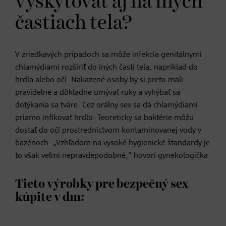
vyskytovať aj na iných
častiach tela?
V zriedkavých prípadoch sa môže infekcia genitálnymi
chlamýdiami rozšíriť do iných častí tela, napríklad do
hrdla alebo očí. Nakazené osoby by si preto mali
pravidelne a dôkladne umývať ruky a vyhýbať sa
dotýkania sa tváre. Cez orálny sex sa dá chlamýdiami
priamo infikovať hrdlo. Teoreticky sa baktérie môžu
dostať do očí prostredníctvom kontaminovanej vody v
bazénoch. „Vzhľadom na vysoké hygienické štandardy je
to však veľmi nepravdepodobné,“ hovorí gynekologička.
Tieto výrobky pre bezpečný sex
kúpite v dm: