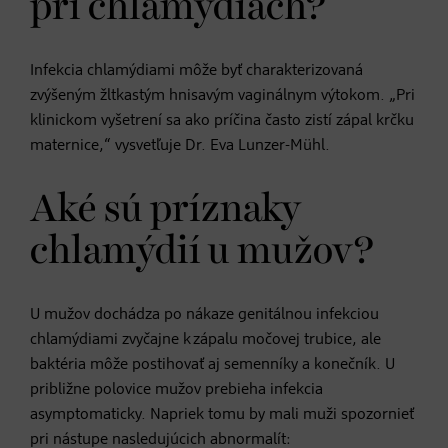
pri chlamýdiách?
Infekcia chlamýdiami môže byť charakterizovaná
zvýšeným žltkastým hnisavým vaginálnym výtokom. „Pri
klinickom vyšetrení sa ako príčina často zistí zápal krčku
maternice,“ vysvetľuje Dr. Eva Lunzer-Mühl.
Aké sú príznaky
chlamýdií u mužov?
U mužov dochádza po nákaze genitálnou infekciou
chlamýdiami zvyčajne k zápalu močovej trubice, ale
baktéria môže postihovať aj semenníky a konečník. U
približne polovice mužov prebieha infekcia
asymptomaticky. Napriek tomu by mali muži spozornieť
pri nástupe nasledujúcich abnormalít: