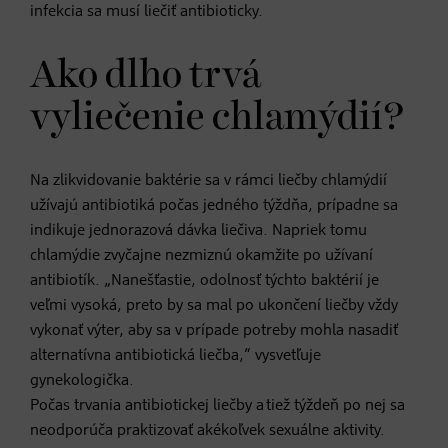
infekcia sa musí liečiť antibioticky.
Ako dlho trvá
vyliečenie chlamýdií?
Na zlikvidovanie baktérie sa v rámci liečby chlamýdií
užívajú antibiotiká počas jedného týždňa, prípadne sa
indikuje jednorazová dávka liečiva. Napriek tomu
chlamýdie zvyčajne nezmiznú okamžite po užívaní
antibiotík. „Nanešťastie, odolnosť týchto baktérií je
veľmi vysoká, preto by sa mal po ukončení liečby vždy
vykonať výter, aby sa v prípade potreby mohla nasadiť
alternatívna antibiotická liečba,“ vysvetľuje
gynekologička.
Počas trvania antibiotickej liečby a tiež týždeň po nej sa
neodporúča praktizovať akékoľvek sexuálne aktivity.