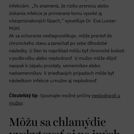
infekciám. „To znamená, že riziko prenosu alebo
získania infekcie je primerane tomu vysoké aj
v bezpríznakových fázach,“ vysvetľuje Dr. Eva Lunzer-
Mühl.
Ak sa ochorenie nediagnostikuje, môže prerásť do
chronického stavu a zanechať po sebe dlhodobé
následky. U žien to napríklad môžu byť chronické bolesti
v podbrušku alebo neplodnosť. U mužov môže dôjsť
naopak k zápalu prostaty, semenníkov alebo
nadsemenníkov. V zriedkavých prípadoch môže byť
následkom infekcie u mužov aj neplodnosť.
Čiteateľský tip:
Spoznajte možné príčiny
neplodnosti u
mužov
.
Môžu sa chlamýdie