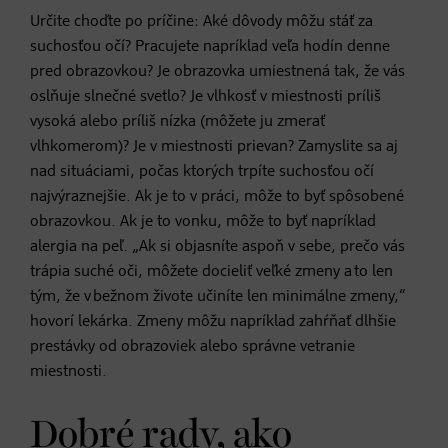
Určite choďte po príčine: Aké dôvody môžu stáť za
suchosťou očí? Pracujete napríklad veľa hodín denne
pred obrazovkou? Je obrazovka umiestnená tak, že vás
oslňuje slnečné svetlo? Je vlhkosť v miestnosti príliš
vysoká alebo príliš nízka (môžete ju zmerať
vlhkomerom)? Je v miestnosti prievan? Zamyslite sa aj
nad situáciami, počas ktorých trpíte suchosťou očí
najvýraznejšie. Ak je to v práci, môže to byť spôsobené
obrazovkou. Ak je to vonku, môže to byť napríklad
alergia na peľ. „Ak si objasníte aspoň v sebe, prečo vás
trápia suché oči, môžete docieliť veľké zmeny a to len
tým, že v bežnom živote učiníte len minimálne zmeny,“
hovorí lekárka. Zmeny môžu napríklad zahŕňať dlhšie
prestávky od obrazoviek alebo správne vetranie
miestnosti.
Dobré rady, ako