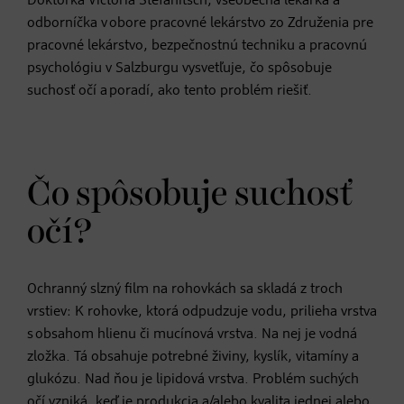
Doktorka Victoria Stefanitsch, všeobecná lekárka a
odborníčka v obore pracovné lekárstvo zo Združenia pre
pracovné lekárstvo, bezpečnostnú techniku a pracovnú
psychológiu v Salzburgu vysvetľuje, čo spôsobuje
suchosť očí a poradí, ako tento problém riešiť.
Čo spôsobuje suchosť
očí?
Ochranný slzný film na rohovkách sa skladá z troch
vrstiev: K rohovke, ktorá odpudzuje vodu, prilieha vrstva
s obsahom hlienu či mucínová vrstva. Na nej je vodná
zložka. Tá obsahuje potrebné živiny, kyslík, vitamíny a
glukózu. Nad ňou je lipidová vrstva. Problém suchých
očí vzniká, keď je produkcia a/alebo kvalita jednej alebo