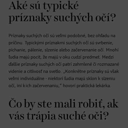
Aké sú typické
príznaky suchých očí?
Príznaky suchých očí sú veľmi podobné, bez ohľadu na
príčinu. Typickými príznakmi suchých očí sú svrbenie,
pichanie, pálenie, slzenie alebo začervenanie očí. Mnohí
ľudia majú pocit, že majú v oku cudzí predmet. Medzi
ďalšie príznaky suchých očí patrí zahmlené či rozmazané
videnie a citlivosť na svetlo. „Konkrétne príznaky sú však
veľmi individuálne - niektorí ľudia majú sklon k slzeniu
očí, iní k ich začervenaniu,“ hovorí praktická lekárka.
Čo by ste mali robiť, ak
vás trápia suché oči?