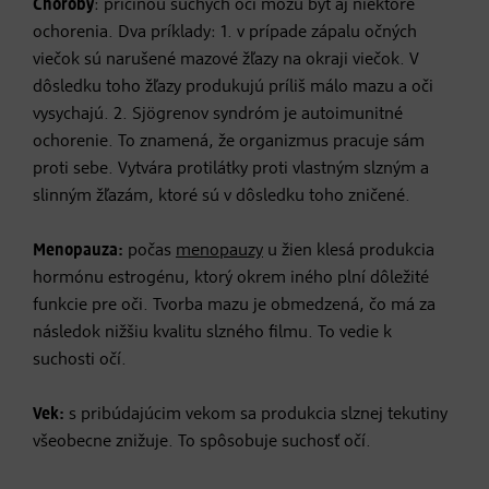
Choroby
: príčinou suchých očí môžu byť aj niektoré
ochorenia. Dva príklady: 1. v prípade zápalu očných
viečok sú narušené mazové žľazy na okraji viečok. V
dôsledku toho žľazy produkujú príliš málo mazu a oči
vysychajú. 2. Sjögrenov syndróm je autoimunitné
ochorenie. To znamená, že organizmus pracuje sám
proti sebe. Vytvára protilátky proti vlastným slzným a
slinným žľazám, ktoré sú v dôsledku toho zničené.
Menopauza:
počas
menopauzy
u žien klesá produkcia
hormónu estrogénu, ktorý okrem iného plní dôležité
funkcie pre oči. Tvorba mazu je obmedzená, čo má za
následok nižšiu kvalitu slzného filmu. To vedie k
suchosti očí.
Vek:
s pribúdajúcim vekom sa produkcia slznej tekutiny
všeobecne znižuje. To spôsobuje suchosť očí.