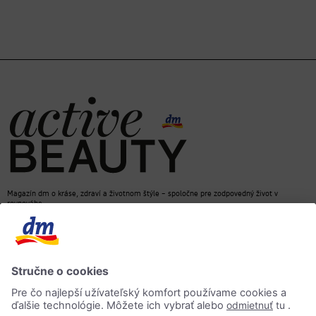
Magazín dm o kráse, zdraví a životnom štýle – spoločne pre zodpovedný život v
rovnováhe