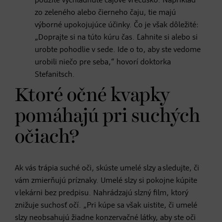
použité vychladnuté čajové vrecúško. Napríklad
zo zeleného alebo čierneho čaju, tie majú
výborné upokojujúce účinky. Čo je však dôležité:
„Doprajte si na túto kúru čas. Ľahnite si alebo si
urobte pohodlie v sede. Ide o to, aby ste vedome
urobili niečo pre seba,“ hovorí doktorka
Stefanitsch.
Ktoré očné kvapky
pomáhajú pri suchých
očiach?
Ak vás trápia suché oči, skúste umelé slzy a sledujte, či
vám zmierňujú príznaky. Umelé slzy si pokojne kúpite
v lekárni bez predpisu. Nahrádzajú slzný film, ktorý
znižuje suchosť očí. „Pri kúpe sa však uistite, či umelé
slzy neobsahujú žiadne konzervačné látky, aby ste oči