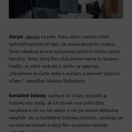
Alergie
:
alergia
na pele, trávu alebo roztoče môže
spôsobiť suchosť očí tým, že vyvolá alergickú reakciu.
Tento zápalový proces spôsobuje zvýšenú tvorbu slznej
tekutiny. Tento slzný film však potom nemá tu správnu
kvalitu, je veľmi vodnatý a rýchlo sa vyparuje.
„Paradoxne to často vedie k suchým a zároveň slziacim
očiam,“ vysvetľuje lekárka Stefanitsch.
Kontaktné šošovky
: suchosť očí môžu spôsobiť aj
šošovky a to vtedy, ak ich človek nosí príliš dlho,
nevyberá si ich na noc alebo si ich po nosení dôkladne
nevyčistí. Ak sa kontaktné šošovky znečistia, vytvárajú sa
na nich nerovnosti a slzný film sa potom nemôže