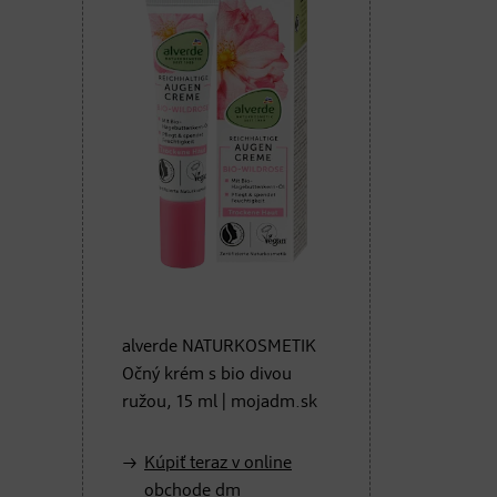
alverde NATURKOSMETIK
Očný krém s bio divou
ružou, 15 ml | mojadm.sk
Kúpiť teraz v online
obchode dm