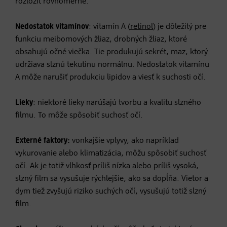
rozložiť rovnomerne.
Nedostatok vitamínov
: vitamín A (
retinol
) je dôležitý pre
funkciu meibomových žliaz, drobných žliaz, ktoré
obsahujú očné viečka. Tie produkujú sekrét, maz, ktorý
udržiava slznú tekutinu normálnu. Nedostatok vitamínu
A môže narušiť produkciu lipidov a viesť k suchosti očí.
Lieky
: niektoré lieky narúšajú tvorbu a kvalitu slzného
filmu. To môže spôsobiť suchosť očí.
Externé faktory:
vonkajšie vplyvy, ako napríklad
vykurovanie alebo klimatizácia, môžu spôsobiť suchosť
očí. Ak je totiž vlhkosť príliš nízka alebo príliš vysoká,
slzný film sa vysušuje rýchlejšie, ako sa dopĺňa. Vietor a
dym tiež zvyšujú riziko suchých očí, vysušujú totiž slzný
film.