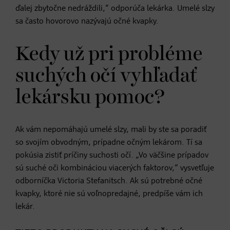
ďalej zbytočne nedráždili,“ odporúča lekárka. Umelé slzy
sa často hovorovo nazývajú očné kvapky.
Kedy už pri probléme
suchých očí vyhľadať
lekársku pomoc?
Ak vám nepomáhajú umelé slzy, mali by ste sa poradiť
so svojím obvodným, prípadne očným lekárom. Tí sa
pokúsia zistiť príčiny suchosti očí. „Vo väčšine prípadov
sú suché oči kombináciou viacerých faktorov,“ vysvetľuje
odborníčka Victoria Stefanitsch. Ak sú potrebné očné
kvapky, ktoré nie sú voľnopredajné, predpíše vám ich
lekár.