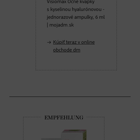
Visiomax Očné kvapky
s kyselinou hyalurónovou -
jednorazové ampulky, 6 ml
| mojadm.sk
Kúpiť teraz v online
obchode dm