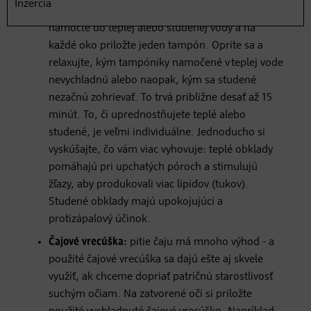
Inzercia
Teplé a studené obklady:
dva vatové tampóny
namočte do teplej alebo studenej vody a na
každé oko priložte jeden tampón. Oprite sa a
relaxujte, kým tampóniky namočené v teplej vode
nevychladnú alebo naopak, kým sa studené
nezačnú zohrievať. To trvá približne desať až 15
minút. To, či uprednostňujete teplé alebo
studené, je veľmi individuálne. Jednoducho si
vyskúšajte, čo vám viac vyhovuje: teplé obklady
pomáhajú pri upchatých póroch a stimulujú
žľazy, aby produkovali viac lipidov (tukov).
Studené obklady majú upokojujúci a
protizápalový účinok.
Čajové vrecúška:
pitie čaju má mnoho výhod - a
použité čajové vrecúška sa dajú ešte aj skvele
využiť, ak chceme dopriať patričnú starostlivosť
suchým očiam. Na zatvorené oči si priložte