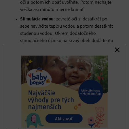
oči a potom ich opäť uvoľnite. Potom nechajte
viečka asi minútu mierne kmitať.
Stimulácia vodou
: zavreté oči si desaťkrát po
sebe navlhčite teplou vodou a potom desaťkrát
studenou vodou. Okrem dodatočného
stimulačného účinku na krvný obeh dodá tento
trik úžasný pocit sviežosti.
Kúpeľ v lúčoch
: zavrite oči a podržte hlavu vonku
pri otvorenom okne a miernom slnečnom svetle.
Niekoľko minút ňou pomaly pohybujte sem a
tam, aby ste sa „vykúpali“ v lúčoch.
Ktoré domáce triky
zmierňujú problém
suchých očí?