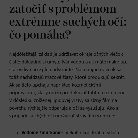
zatočiť s problémom
extrémne suchých očí:
čo pomáha?
Najdôležitejší základ je udržiavať okraje očných viečok
čisté: dôkladne si umyte tvár vodou a ak máte make-up,
starostlivo ho z pleti odstráňte. Na okrajoch viečok sa
totiž nachádzajú mazové žľazy, ktoré produkujú sekrét.
Ak sa tieto upchajú napríklad kozmetickými
prípravkami, žľazy môžu produkovať tohto mazu menej.
V dôsledku zníženej lipidovej vrstvy sa slzný film na
povrchu rýchlejšie odparuje a oči sa vysušujú. Ako si
v prípade suchých očí udržiavať slzný film v norme:
Vedomé žmurkanie
: niekoľkokrát krátko stlačte