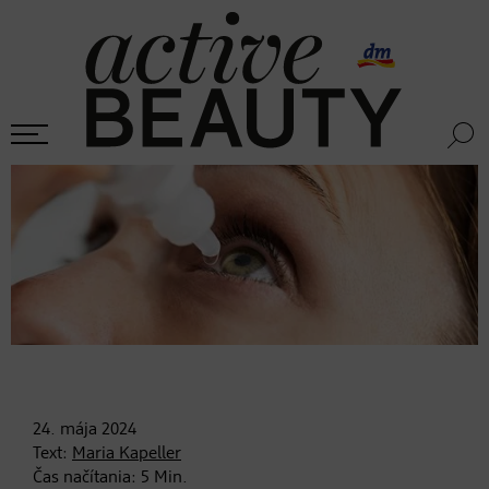
24. mája
2024
Text:
Maria Kapeller
Čas načítania:
5
Min.