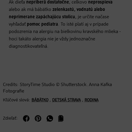
Ak dieťa
nepriberá dostatočne
, celkovo
neprospieva
alebo ak má bábätko
zelenkastú, vodnatú alebo
neprimerane zapáchajúcu stolicu
, je určite načase
vyhľadať
pomoc pediatra
. To isté platí aj v prípade
podozrenia na alergiu na bielkovinu kravského mlieka -
hoci takáto alergia nie je vždy jednoznačne
diagnostikovateľná.
Credits: StoryTime Studio © Shutterstock. Anna Kafka
Fotografie
Kľúčové slová:
,
,
BÁBÄTKO
DETSKÁ STRAVA
RODINA
Zdieľať: