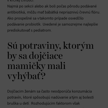
v krčnej chrbtici.
Najmä po sekcii alebo ak boli počas pôrodu podávané
antibiotiká, môžu mať bábätká nepriaznivú črevnú flóru.
Ako prospešné sa v takomto prípade osvedčilo
podávanie probiotík. Uvedené je samozrejme najlepšie
prediskutovať s pediatrom.
Sú potraviny, ktorým
by sa dojčiace
mamičky mali
vyhýbať?
Dojčiacim ženám sa často neodporúča konzumácia
potravín, ktoré spôsobujú nadúvanie a tým aj bolesti
bruška u detí. Rozhodujúcim faktorom však