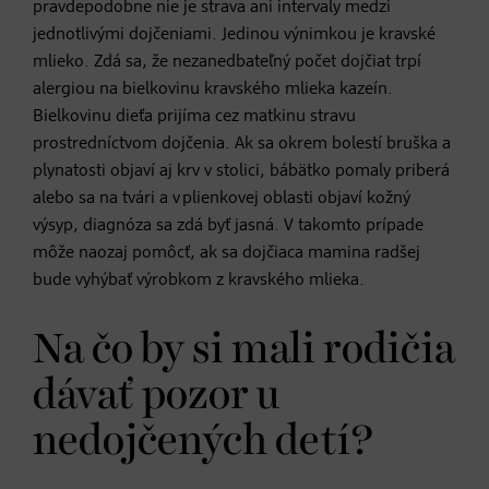
pravdepodobne nie je strava ani intervaly medzi
jednotlivými dojčeniami. Jedinou výnimkou je kravské
mlieko. Zdá sa, že nezanedbateľný počet dojčiat trpí
alergiou na bielkovinu kravského mlieka kazeín.
Bielkovinu dieťa prijíma cez matkinu stravu
prostredníctvom dojčenia. Ak sa okrem bolestí bruška a
plynatosti objaví aj krv v stolici, bábätko pomaly priberá
alebo sa na tvári a v plienkovej oblasti objaví kožný
výsyp, diagnóza sa zdá byť jasná. V takomto prípade
môže naozaj pomôcť, ak sa dojčiaca mamina radšej
bude vyhýbať výrobkom z kravského mlieka.
Na čo by si mali rodičia
dávať pozor u
nedojčených detí?