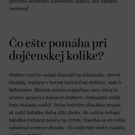
pôrodnú asistentku o praktickú ukážku, ako bábätko
zavinovať.
Čo ešte pomáha pri
dojčenskej kolike?
Niektorí rodičia nedajú dopustiť na osteopatiu: Jemné
blokády, zvyčajne v hornej časti krčnej chrbtice, vedú k
ťažkostiam. Blokády potom ovplyvňujú nerv, ktorý je
priamo spojený s tráviacim traktom. Osteopatia môže
tieto blokády uvoľniť. Počas bežného dňa dáva zmysel,
ak rodič bábätko dvíha vždy zboku. Ak rodičia dvíhajú
bábätká z ležiacej polohy na chrbte, hlavička sa im môže
natiahnuť smerom dozadu - čo môže tiež viesť k napätiu