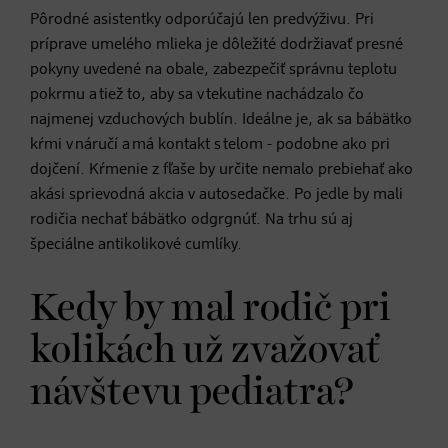
Pôrodné asistentky odporúčajú len predvýživu. Pri
príprave umelého mlieka je dôležité dodržiavať presné
pokyny uvedené na obale, zabezpečiť správnu teplotu
pokrmu a tiež to, aby sa v tekutine nachádzalo čo
najmenej vzduchových bublín. Ideálne je, ak sa bábätko
kŕmi v náručí a má kontakt s telom - podobne ako pri
dojčení. Kŕmenie z fľaše by určite nemalo prebiehať ako
akási sprievodná akcia v autosedačke. Po jedle by mali
rodičia nechať bábätko odgrgnúť. Na trhu sú aj
špeciálne antikolikové cumlíky.
Kedy by mal rodič pri
kolikách už zvažovať
návštevu pediatra?