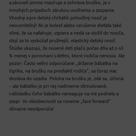
a zároveň jemne masíruje a zohrieva bruško, je v
mnohých prípadoch zárukou uvoľnenia a zaspania.
Vhodný a pre detský chrbátik pohodlný nosič je
neoceniteľný! Ak je bolesť alebo vzrušenie dieťaťa také
silné, že sa naťahuje, vzpiera a nedá sa vložiť do nosiča,
stojí za to vyskúšať pružnejší, elastický detský nosič.
Štúdie ukazujú, že nosené deti plačú počas dňa až o 43
% menej v porovnaní s deťmi, ktoré rodičia nenosia. Ale
pozor: Často veľmi odporúčané „držanie bábätka na
tigríka, na brušku na predlaktí rodiča“, sa čoraz viac
dostáva do úzadia. Poloha na brušku je, zdá sa, účinná
– ale bábätko je pri nej nadmerne stimulované,
v dôsledku čoho bábätko nereaguje na iné podnety a
zaspí. Vo všeobecnosti sa nosenie „face forward“
dôrazne neodporúča!