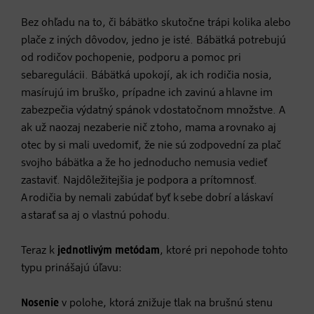
Bez ohľadu na to, či bábätko skutočne trápi kolika alebo
plače z iných dôvodov, jedno je isté. Bábätká potrebujú
od rodičov pochopenie, podporu a pomoc pri
sebaregulácii. Bábätká upokojí, ak ich rodičia nosia,
masírujú im bruško, prípadne ich zavinú a hlavne im
zabezpečia výdatný spánok v dostatočnom množstve. A
ak už naozaj nezaberie nič z toho, mama a rovnako aj
otec by si mali uvedomiť, že nie sú zodpovední za plač
svojho bábätka a že ho jednoducho nemusia vedieť
zastaviť. Najdôležitejšia je podpora a prítomnosť.
A rodičia by nemali zabúdať byť k sebe dobrí a láskaví
a starať sa aj o vlastnú pohodu.
Teraz k
jednotlivým metódam
, ktoré pri nepohode tohto
typu prinášajú úľavu:
Nosenie
v polohe, ktorá znižuje tlak na brušnú stenu