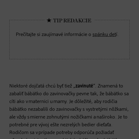
Prečítajte si zaujímavé informácie o
spánku det
í.
Niektoré dojčatá chcú byť tiež „
zavinuté
“. Znamená to
zabaliť bábätko do zavinovačky pevne tak, že bábätko sa
cíti ako v maternici u mamy. Je dôležité, aby rodičia
bábätko nezabalili do zavinovačky s vystretými nôžkami,
ale vždy s mierne zohnutými nožičkami a naširoko. Je to
potrebné pre vývoj ešte nezrelých bedier dieťaťa.
Rodičom sa v prípade potreby odporúča požiadať