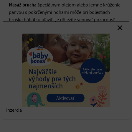
Masáž brucha
špeciálnym olejom alebo jemné krúženie
panvou s pokrčenými nohami môže pri bolestiach
bruška bábätku uľaviť. Je dôležité venovať pozornosť
signálom dieťaťa, pretože nie všetkým bábätkám sa
masírovanie pozdáva. Niekedy stačí len dotyk a
zahrievanie nožičiek. Kopkanie pod ohrievacou lampou
uľahčuje deťom vyprázdňovanie. Dieťa je možné držať aj
v skrčenej, podopretej polohe nad nočníkom alebo
prebaľovacou podložkou. Táto poloha podporuje
vylučovanie a uvoľňuje napätú brušnú stenu.
Aby bábätko nemalo počas večera príliš veľa podnetov,
rodičia by mu mali zabezpečiť dostatok príležitostí
pospať si počas dňa. V teple a bezpečí, nasýtené a
unavené - to je najlepší recept, ako bábätko najlepšie
Inzercia
zaspí. Aj tu sa ako dobrá metóda ukazuje práve nosenie.