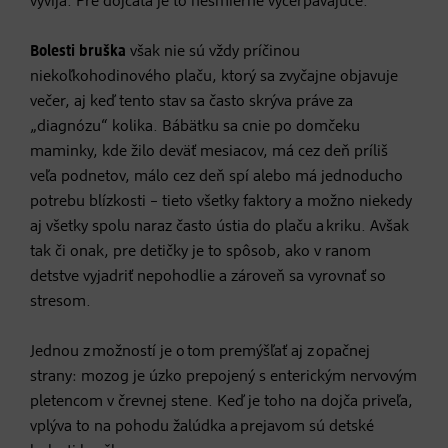
vyvíja. Pre dojčatá je to nesmierne vyčerpávajúce.
Bolesti bruška
však nie sú vždy príčinou
niekoľkohodinového plaču, ktorý sa zvyčajne objavuje
večer, aj keď tento stav sa často skrýva práve za
„diagnózu“ kolika. Bábätku sa cnie po domčeku
maminky, kde žilo deväť mesiacov, má cez deň príliš
veľa podnetov, málo cez deň spí alebo má jednoducho
potrebu blízkosti – tieto všetky faktory a možno niekedy
aj všetky spolu naraz často ústia do plaču a kriku. Avšak
tak či onak, pre detičky je to spôsob, ako v ranom
detstve vyjadriť nepohodlie a zároveň sa vyrovnať so
stresom.
Jednou z možností je o tom premýšľať aj z opačnej
strany: mozog je úzko prepojený s enterickým nervovým
pletencom v črevnej stene. Keď je toho na dojča priveľa,
vplýva to na pohodu žalúdka a prejavom sú detské