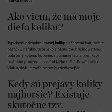
bolesti bruška.
Ako viem, že má moje
dieťa koliku?
Typickými príznakmi
pravej koliky
sú červená tvár, zaťaté
pästičky, nafúknuté bruško s napnutou brušnou stenou,
pokrčené kolená, kopanie, napínanie tela a prenikavý
plač, ktorý možno len veľmi ťažko utíšiť. Pravá kolika sa
však vyskytuje zvyčajne oveľa zriedkavejšie.
Kedy sú prejavy koliky
najhoršie? Existuje
skutočne tzv.