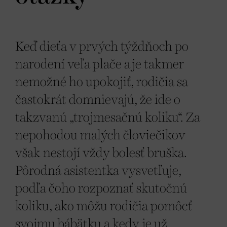
Keď dieťa v prvých týždňoch po
narodení veľa plače a je takmer
nemožné ho upokojiť, rodičia sa
častokrát domnievajú, že ide o
takzvanú „trojmesačnú koliku“. Za
nepohodou malých človiečikov
však nestojí vždy bolesť bruška.
Pôrodná asistentka vysvetľuje,
podľa čoho rozpoznať skutočnú
koliku, ako môžu rodičia pomôcť
svojmu bábätku a kedy je už