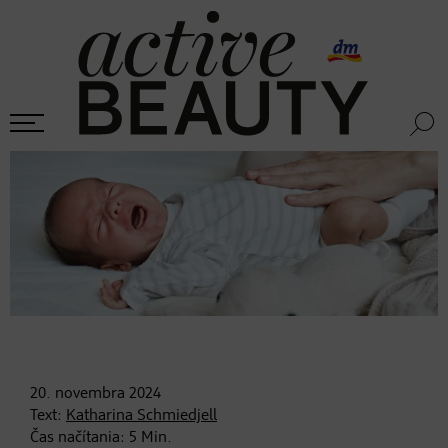
20. novembra
2024
Text:
Katharina Schmiedjell
Čas načítania:
5
Min.