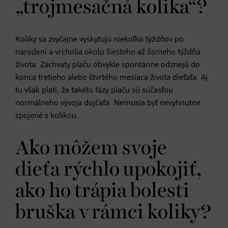
„trojmesačná kolika“?
Koliky sa zvyčajne vyskytujú niekoľko týždňov po
narodení a vrcholia okolo šiesteho až ôsmeho týždňa
života. Záchvaty plaču obvykle spontánne odznejú do
konca tretieho alebo štvrtého mesiaca života dieťaťa. Aj
tu však platí, že takéto fázy plaču sú súčasťou
normálneho vývoja dojčaťa. Nemusia byť nevyhnutne
spojené s kolikou.
Ako môžem svoje
dieťa rýchlo upokojiť,
ako ho trápia bolesti
bruška v rámci koliky?