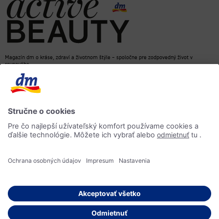
Magazín dm o kráse, zdraví a životnom štýle – spoločne pre zodpovedný život v
rovnováhe
dm e-shop
Kontakt
ACTIVE BEAUTY magazín
Impressum
Ochrana osobných údajov
Informácia o prístupnosti
AI-smernica
© 2026 dm drogerie markt, spol. s r.o.