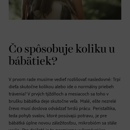
Čo spôsobuje koliku u
bábätiek?
V prvom rade musíme vedieť rozlišovať nasledovné: Trpí
dieťa skutočne kolikou alebo ide o normálny priebeh
trávenia? V prvých týždňoch a mesiacoch sa toho v
brušku bábätka deje skutočne veľa. Malé, ešte nezrelé
črevo musí doslova odvádzať tvrdú prácu. Peristaltika,
teda pohyb svalov, ktoré posúvajú potravu, je pre
bábätká úplne novou záležitosťou, mikrobióm sa stále