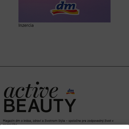
Inzercia
Magazín dm o kráse, zdraví a životnom štýle – spoločne pre zodpovedný život v
rovnováhe