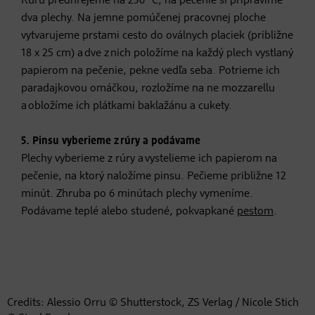
Rúru predhrejeme na 230 °C, na pečenie si pripravíme
dva plechy. Na jemne pomúčenej pracovnej ploche
vytvarujeme prstami cesto do oválnych placiek (približne
18 x 25 cm) a dve z nich položíme na každý plech vystlaný
papierom na pečenie, pekne vedľa seba. Potrieme ich
paradajkovou omáčkou, rozložíme na ne mozzarellu
a obložíme ich plátkami baklažánu a cukety.
5. Pinsu vyberieme z rúry a podávame
Plechy vyberieme z rúry a vystelieme ich papierom na
pečenie, na ktorý naložíme pinsu. Pečieme približne 12
minút. Zhruba po 6 minútach plechy vymeníme.
Podávame teplé alebo studené, pokvapkané
pestom
.
Credits: Alessio Orru © Shutterstock, ZS Verlag / Nicole Stich