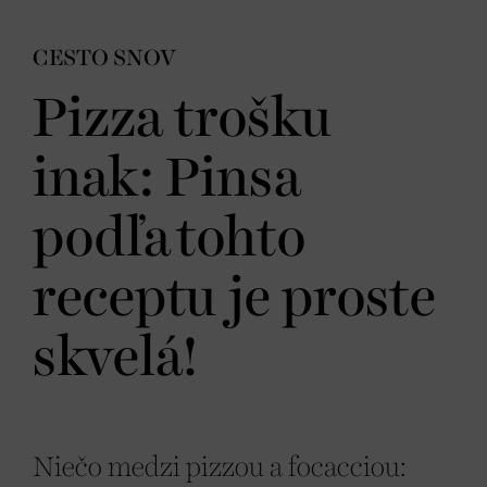
CESTO SNOV
Pizza trošku
inak: Pinsa
podľa tohto
receptu je proste
skvelá!
Niečo medzi pizzou a focacciou: