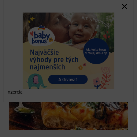
4 lyžice
bazalkového pesta
Tip:
Cesto potrebuje odpočívať správne, ideálne je na
tento účel využiť misu alebo nádobu s vekom. Vrch
prípadne možno prikryť čistou utierkou.
Inzercia