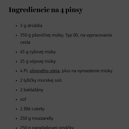
Ingrediencie na 4 pinsy
3 g droždia
350 g pšeničnej múky; Typ 00, na vypracovanie
cesta
45 g ryžovej múky
25 g sójovej múky
4 PL
olivového oleja
; plus na vymastenie misky
2 lyžičky morskej soli
2 baklažány
soľ
2 žlté cukety
250 g mozzarelly
250 g paradajkovej omáčky