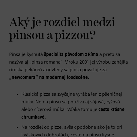
Aký je rozdiel medzi
pinsou a pizzou?
Pinsa je kysnutá
špecialita pôvodom z Ríma
a preto sa
nazýva aj „pinsa romana“. V roku 2001 jej výrobu zahájila
rímska pekáreň a odvtedy sa pinsa považuje za
„newcomera“ na modernej foodscéne.
Klasická pizza sa zvyčajne vyrába len z pšeničnej
múky. No na pinsu sa používa aj sójová, ryžová
alebo cícerová múka. Vďaka tomu je
cesto krásne
chrumkavé.
Na rozdiel od pizze, avšak podobne ako je to pri
kváskových dobrotách, cesto na pinsu kysne