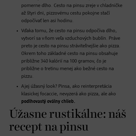
pomerne dlho. Cesto na pinsu zreje v chladničke
až štyri dni, pizzovému cestu pokojne stačí
odpočívať len asi hodinu.
Vďaka tomu, že cesto na pinsu odpočíva dlho,
vytvorí sa v ňom veľa vzduchových bublín. Práve
preto je cesto na pinsu stráviteľnejšie ako pizza.
Okrem toho základné cesto na pinsu obsahuje
približne 340 kalórií na 100 gramov, čo je
približne o tretinu menej ako bežné cesto na
pizzu.
A jej úžasný look? Pinsa, ako reinterpretácia
klasickej focaccie, nevyzerá ako pizza, ale ako
podlhovastý oválny chlieb.
Úžasne rustikálne: náš
recept na pinsu