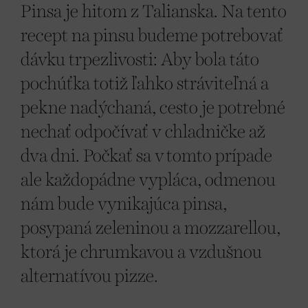
Pinsa je hitom z Talianska. Na tento
recept na pinsu budeme potrebovať
dávku trpezlivosti: Aby bola táto
pochúťka totiž ľahko stráviteľná a
pekne nadýchaná, cesto je potrebné
nechať odpočívať v chladničke až
dva dni. Počkať sa v tomto prípade
ale každopádne vypláca, odmenou
nám bude vynikajúca pinsa,
posypaná zeleninou a mozzarellou,
ktorá je chrumkavou a vzdušnou
alternatívou pizze.