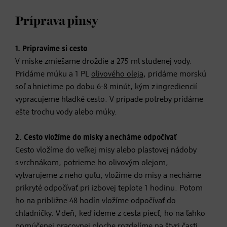
Príprava pinsy
1. Pripravíme si cesto
V miske zmiešame droždie a 275 ml studenej vody.
Pridáme múku a 1 PL
olivového oleja
, pridáme morskú
soľ a hnietime po dobu 6-8 minút, kým z ingrediencií
vypracujeme hladké cesto. V prípade potreby pridáme
ešte trochu vody alebo múky.
2. Cesto vložíme do misky a necháme odpočívať
Cesto vložíme do veľkej misy alebo plastovej nádoby
s vrchnákom, potrieme ho olivovým olejom,
vytvarujeme z neho guľu, vložíme do misy a necháme
prikryté odpočívať pri izbovej teplote 1 hodinu. Potom
ho na približne 48 hodín vložíme odpočívať do
chladničky. V deň, keď ideme z cesta piecť, ho na ľahko
pomúčenej pracovnej ploche rozdelíme na štyri časti,