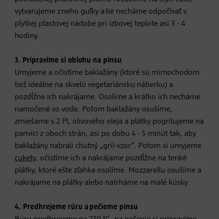
vytvarujeme z neho guľky a tie necháme odpočívať v
plytkej plastovej nádobe pri izbovej teplote asi 3 - 4
hodiny.
3. Pripravíme si oblohu na pinsu
Umyjeme a očistíme baklažány (ktoré sú mimochodom
tiež ideálne na skvelú vegetariánsku nátierku) a
pozdĺžne ich nakrájame. Osolíme a krátko ich necháme
namočené vo vode. Potom baklažány osušíme,
zmiešame s 2 PL olivového oleja a plátky pogrilujeme na
panvici z oboch strán, asi po dobu 4 - 5 minút tak, aby
baklažány nabrali chutný „gril-vzor“. Potom si umyjeme
cukety
, očistíme ich a nakrájame pozdĺžne na tenké
plátky, ktoré ešte zľahka osolíme. Mozzarellu osušíme a
nakrájame na plátky alebo natrháme na malé kúsky.
4. Predhrejeme rúru a pečieme pinsu