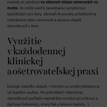
metódy sú založené
na súboroch údajov zameraných na
mužov
, čo môže viesť k zanedbaniu symptómov
špecifických pre ženy. Zároveň AI ponúka príležitosť na
odstránenie tejto nerovnosti a výrazne zlepšiť
starostlivosť o ženy.
Využitie
v každodennej
klinickej
a ošetrovateľskej praxi
Existuje niekoľko oblastí, v ktorých sa umelá inteligencia
už úspešne využíva. Na jednotkách intenzívnej
starostlivosti počítače nepretržite monitorujú srdcovú a
dychovú frekvenciu, krvný tlak a telesnú teplotu. S