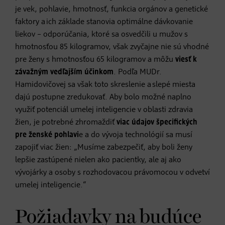
je vek, pohlavie, hmotnosť, funkcia orgánov a genetické
faktory a ich základe stanovia optimálne dávkovanie
liekov – odporúčania, ktoré sa osvedčili u mužov s
hmotnosťou 85 kilogramov, však zvyčajne nie sú vhodné
pre ženy s hmotnosťou 65 kilogramov a môžu
viesť k
závažným vedľajším účinkom
. Podľa MUDr.
Hamidovičovej sa však toto skreslenie a slepé miesta
dajú postupne zredukovať. Aby bolo možné naplno
využiť potenciál umelej inteligencie v oblasti zdravia
žien, je potrebné zhromaždiť
viac údajov špecifických
pre ženské pohlavi
e a do vývoja technológií sa musí
zapojiť viac žien: „Musíme zabezpečiť, aby boli ženy
lepšie zastúpené nielen ako pacientky, ale aj ako
vývojárky a osoby s rozhodovacou právomocou v odvetví
umelej inteligencie.“
Požiadavky na budúce