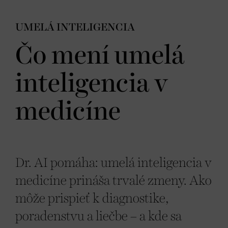
UMELÁ INTELIGENCIA
Čo mení umelá
inteligencia v
medicíne
Dr. AI pomáha: umelá inteligencia v
medicíne prináša trvalé zmeny. Ako
môže prispieť k diagnostike,
poradenstvu a liečbe – a kde sa