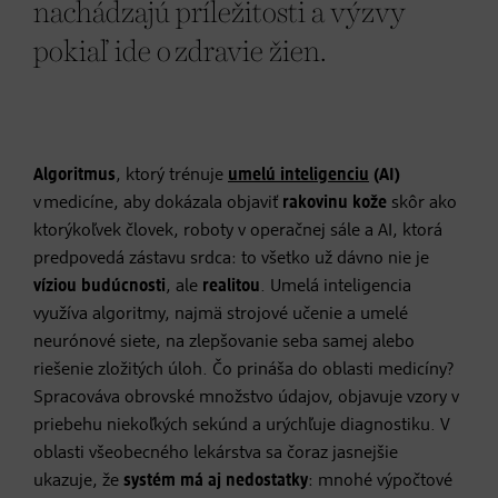
nachádzajú príležitosti a výzvy
pokiaľ ide o zdravie žien.
Algoritmus
, ktorý trénuje
umelú inteligenciu
(AI)
v medicíne, aby dokázala objaviť
rakovinu kože
skôr ako
ktorýkoľvek človek, roboty v operačnej sále a AI, ktorá
predpovedá zástavu srdca: to všetko už dávno nie je
víziou budúcnosti
, ale
realitou
. Umelá inteligencia
využíva algoritmy, najmä strojové učenie a umelé
neurónové siete, na zlepšovanie seba samej alebo
riešenie zložitých úloh. Čo prináša do oblasti medicíny?
Spracováva obrovské množstvo údajov, objavuje vzory v
priebehu niekoľkých sekúnd a urýchľuje diagnostiku. V
oblasti všeobecného lekárstva sa čoraz jasnejšie
ukazuje, že
systém má aj nedostatky
: mnohé výpočtové