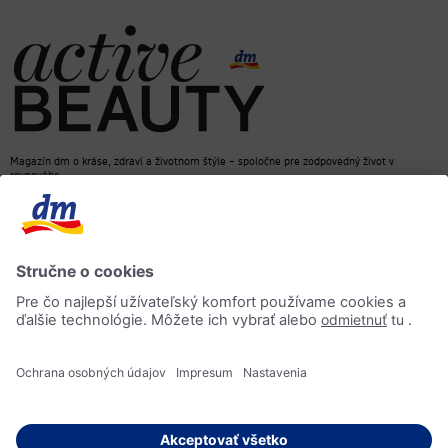
Magazín dm o kráse, zdraví a životnom štýle – spoločne pre zodpovedný život v
rovnováhe
dm e-shop
Kontakt
ACTIVE BEAUTY magazín
Impressum
Ochrana osobných údajov
Informácia o prístupnosti
AI-smernica