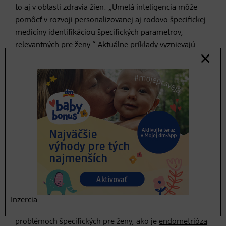
to aj v oblasti zdravia žien. „Umelá inteligencia môže
pomôcť v rozvoji personalizovanej aj rodovo špecifickej
medicíny identifikáciou špecifických parametrov,
relevantných pre ženy.“ Aktuálne príklady vyznievajú
optimisticky: v randomizovanej štúdii umelá inteligencia
trénovaná na detekciu
nádorov v mamografii
pomohla
rádiológom zvýšiť počet zistených nádorov o 20 percent.
Zároveň sa pracovná záťaž znížila o 43 percent. V
reprodukčnej medicíne sa môžu zvýšiť šance na
oplodnenie in vitro (IVF) vďaka zobrazovacej analýze
vajíčok a embryí s podporou umelej inteligencie, ktorá
pomáha identifikovať tie s najväčšou
pravdepodobnosťou úspechu: kontrolujú sa parametre,
ako sú vzorce delenia, symetria, veľkosť buniek a skoré
abnormality, čo umožňuje vybrať najvhodnejšie embryo
na transfer. To následne zvyšuje šance na otehotnenie
Inzercia
na prvý pokus a ušetrí tak ženám mnoho trápenia. Pri
problémoch špecifických pre ženy, ako je
endometrióza