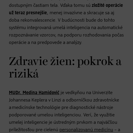
dostupným častiam tela. Vďaka tomu sú
zložité operácie
už teraz presnejšie
, menej invazívne a skracuje sa aj
doba rekonvalescencie. V budúcnosti bude do tohto
systému integrovaná umelá inteligencia na automatické
rozpoznávanie vzorcov, na podporu rozhodovania počas
operácie a na predpovede a analýzy.
Zdravie žien: pokrok a
riziká
MUDr. Medina Hamidović
je vedkyňou na Univerzite
Johannesa Keplera v Linzi a odborníčkou zdravotnícke
a medicínske technológie pre diagnostické nástroje
podporované umelou inteligenciou. Verí, že využitie
umelej inteligencie je ústredným prvkom a najväčšou
príležitosťou pre cielenú
personalizovanú medicínu
– a