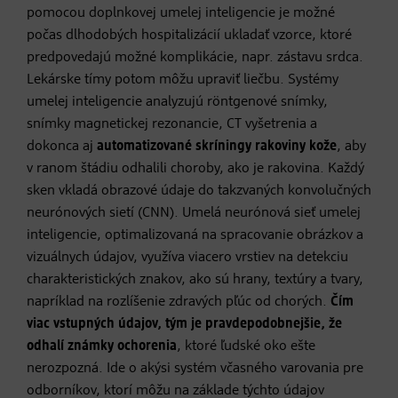
pomocou doplnkovej umelej inteligencie je možné
počas dlhodobých hospitalizácií ukladať vzorce, ktoré
predpovedajú možné komplikácie, napr. zástavu srdca.
Lekárske tímy potom môžu upraviť liečbu. Systémy
umelej inteligencie analyzujú röntgenové snímky,
snímky magnetickej rezonancie, CT vyšetrenia a
dokonca aj
automatizované skríningy rakoviny kože
, aby
v ranom štádiu odhalili choroby, ako je rakovina. Každý
sken vkladá obrazové údaje do takzvaných konvolučných
neurónových sietí (CNN). Umelá neurónová sieť umelej
inteligencie, optimalizovaná na spracovanie obrázkov a
vizuálnych údajov, využíva viacero vrstiev na detekciu
charakteristických znakov, ako sú hrany, textúry a tvary,
napríklad na rozlíšenie zdravých pľúc od chorých.
Čím
viac vstupných údajov, tým je pravdepodobnejšie, že
odhalí známky ochorenia
, ktoré ľudské oko ešte
nerozpozná. Ide o akýsi systém včasného varovania pre
odborníkov, ktorí môžu na základe týchto údajov