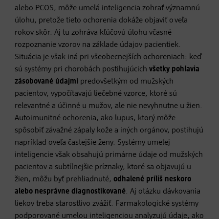
alebo
PCOS
, môže umelá inteligencia zohrať významnú
úlohu, pretože tieto ochorenia dokáže objaviť o veľa
rokov skôr. Aj tu zohráva kľúčovú úlohu včasné
rozpoznanie vzorov na základe údajov pacientiek.
Situácia je však iná pri všeobecnejších ochoreniach: keď
sú systémy pri chorobách postihujúcich
všetky pohlavia
zásobované údajmi
predovšetkým od mužských
pacientov, vypočítavajú liečebné vzorce, ktoré sú
relevantné a účinné u mužov, ale nie nevyhnutne u žien.
Autoimunitné ochorenia, ako lupus, ktorý môže
spôsobiť závažné zápaly kože a iných orgánov, postihujú
napríklad oveľa častejšie ženy. Systémy umelej
inteligencie však obsahujú primárne údaje od mužských
pacientov a subtílnejšie príznaky, ktoré sa objavujú u
žien, môžu byť prehliadnuté,
odhalené príliš neskoro
alebo nesprávne diagnostikované
. Aj otázku dávkovania
liekov treba starostlivo zvážiť. Farmakologické systémy
podporované umelou inteligenciou analyzujú údaje, ako