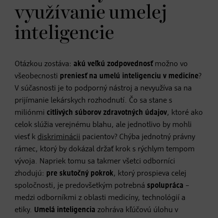
využívanie umelej
inteligencie
Otázkou zostáva:
akú veľkú zodpovednosť
možno vo
všeobecnosti
preniesť na umelú inteligenciu v medicíne
?
V súčasnosti je to podporný nástroj a nevyužíva sa na
prijímanie lekárskych rozhodnutí. Čo sa stane s
miliónmi
citlivých súborov
zdravotných údajov
, ktoré ako
celok slúžia verejnému blahu, ale jednotlivo by mohli
viesť k
diskriminácii
pacientov? Chýba jednotný právny
rámec, ktorý by dokázal držať krok s rýchlym tempom
vývoja. Napriek tomu sa takmer všetci odborníci
zhodujú:
pre skutočný pokrok
, ktorý prospieva celej
spoločnosti, je predovšetkým potrebná
spolupráca
–
medzi odborníkmi z oblasti medicíny, technológií a
etiky.
Umelá inteligencia
zohráva kľúčovú úlohu v