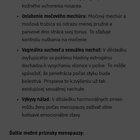
kožného ochorenia rosacea.
Oslabenie močového mechúra:
Močový mechúr a
močová trubica sú odrazu menej pružné a
panvové dno stráca svoj tonus. To sťažuje
kontrolu nutkania na močenie.
Vaginálna suchosť a sexuálna nechuť:
V dôsledku
zvyšujúceho sa poklesu hladiny estrogénu
dochádza k vysychaniu sliznice v pošve. To môže
spôsobiť, že penetrácia počas styku bude
bolestivá. Prispieva to k zvýšeniu už tak
existujúcej sexuálnej nechute.
Výkyvy nálad:
V dôsledku hormonálnych zmien
môžu ženy počas menopauzy zažívať silne
kolísavé emocionálne stavy.
Ďalšie možné príznaky menopauzy: