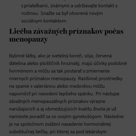
s priateľkami, známymi a udržiavajte kontakt s
rodinou. Snažte sa byť otvorená novým
sociálnym kontaktom.
Liečba závažných príznakov počas
menopauzy
Bylinné látky, ako je svetelný koreň, sója, červená
ďatelina alebo ploštičník hroznatý, majú účinky podobné
hormónom a môžu sa tak postarať o zmiernenie
miernych príznakov menopauzy. Rastlinné prostriedky
na spanie s valeriánou alebo medovkou môžu
napomôcť pri navodení lepšieho spánku. Pri nástupe
závažných menopauzálnych príznakov výrazne
narúšajúcich a aj obmedzujúcich kvalitu života je už
namieste poradiť sa so svojím gynekológom. Následne
je na spoločnom zvážení nasadenie hormonálnej
substitučnej liečby, pri ktorej sa pod lekárskym