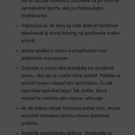
ste sa udržali v kondícii, sústreďte sa pri tom na
vytrvalostné športy, ako je chôdza alebo
bicyklovanie.
Odporúča sa, že ženy by mali dvakrát týždenne
absolvovať aj silový tréning na posilnenie svalov
a kostí.
Jedzte vyváženú stravu a prispôsobte svoj
jedálniček menopauze.
Doprajte si počas dňa prestávky na vyváženie
stresu, aby ste sa z neho stihli zotaviť. Môžete sa
priučiť novým relaxačným technikám. Čo tak
napríklad vyskúšať jogu? Tak zistíte, ktorá
relaxačná metóda vám najviac vyhovuje.
Ak vás trápia návaly horúčavy počas noci, skúste
vyskúšať striedavú sprchu a tomu podobné
praktiky.
Zostaňte spoločensky aktívna. Stretávajte sa