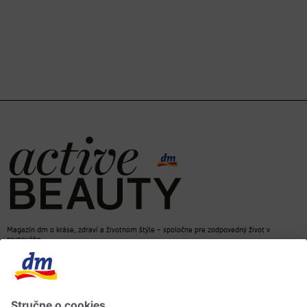
Magazín dm o kráse, zdraví a životnom štýle – spoločne pre zodpovedný život v
rovnováhe