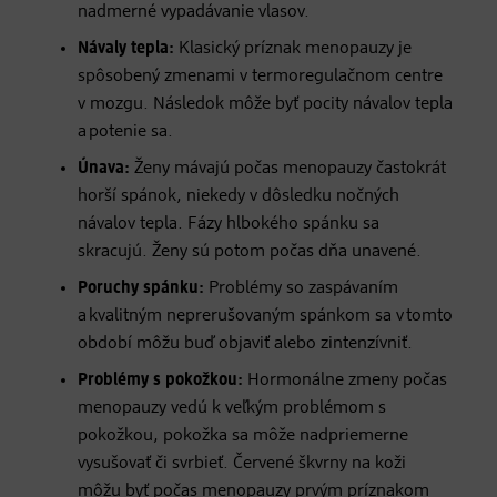
nadmerné vypadávanie vlasov.
Návaly tepla:
Klasický príznak menopauzy je
spôsobený zmenami v termoregulačnom centre
v mozgu. Následok môže byť pocity návalov tepla
a potenie sa.
Únava:
Ženy mávajú počas menopauzy častokrát
horší spánok, niekedy v dôsledku nočných
návalov tepla. Fázy hlbokého spánku sa
skracujú. Ženy sú potom počas dňa unavené.
Poruchy spánku:
Problémy so zaspávaním
a kvalitným neprerušovaným spánkom sa v tomto
období môžu buď objaviť alebo zintenzívniť.
Problémy s pokožkou:
Hormonálne zmeny počas
menopauzy vedú k veľkým problémom s
pokožkou, pokožka sa môže nadpriemerne
vysušovať či svrbieť. Červené škvrny na koži
môžu byť počas menopauzy prvým príznakom