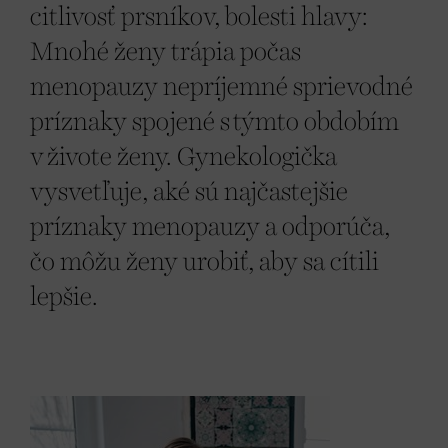
citlivosť prsníkov, bolesti hlavy:
Mnohé ženy trápia počas
menopauzy nepríjemné sprievodné
príznaky spojené s týmto obdobím
v živote ženy. Gynekologička
vysvetľuje, aké sú najčastejšie
príznaky menopauzy a odporúča,
čo môžu ženy urobiť, aby sa cítili
lepšie.