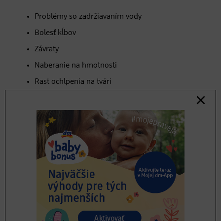
Problémy so zadržiavaním vody
Bolesť kĺbov
Závraty
Naberanie na hmotnosti
Rast ochlpenia na tvári
Oslabenie kostí
Negatívne emocionálne stavy až depresia
Kedy nastáva vrchol menopauzy?
Za vrchol menopauzy sa považuje perimenopauza,
druhá fáza menopauzy. Perimenopauza zahŕňa roky
pred a rok po poslednej menštruácii. Kedy táto fáza
nastúpi, je pomerne individuálne, ale v priemere