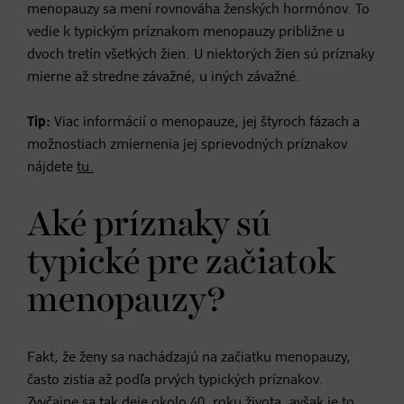
menopauzy sa mení rovnováha ženských hormónov. To
vedie k typickým príznakom menopauzy približne u
dvoch tretín všetkých žien. U niektorých žien sú príznaky
mierne až stredne závažné, u iných závažné.
Tip:
Viac informácií o menopauze, jej štyroch fázach a
možnostiach zmiernenia jej sprievodných príznakov
nájdete
tu.
Aké príznaky sú
typické pre začiatok
menopauzy?
Fakt, že ženy sa nachádzajú na začiatku menopauzy,
často zistia až podľa prvých typických príznakov.
Zvyčajne sa tak deje okolo 40. roku života, avšak je to