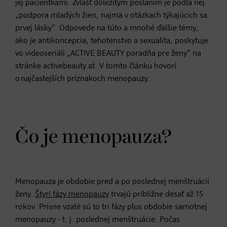
jej pacientkami. Zvlášť dôležitým poslaním je podľa nej
„podpora mladých žien, najmä v otázkach týkajúcich sa
prvej lásky“. Odpovede na túto a mnohé ďalšie témy,
ako je antikoncepcia, tehotenstvo a sexualita, poskytuje
vo videoseriáli „ACTIVE BEAUTY poradňa pre ženy“ na
stránke activebeauty.at. V tomto článku hovorí
o najčastejších príznakoch menopauzy.
Čo je menopauza?
Menopauza je obdobie pred a po poslednej menštruácii
ženy.
Štyri fázy menopauzy
trvajú približne desať až 15
rokov. Prísne vzaté sú to tri fázy plus obdobie samotnej
menopauzy - t. j. poslednej menštruácie. Počas