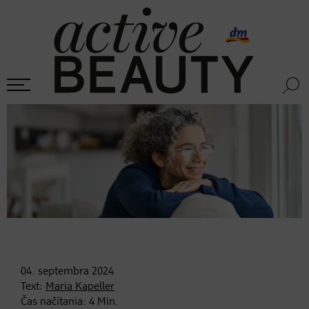
04. septembra
2024
Text:
Maria Kapeller
Čas načítania:
4
Min.